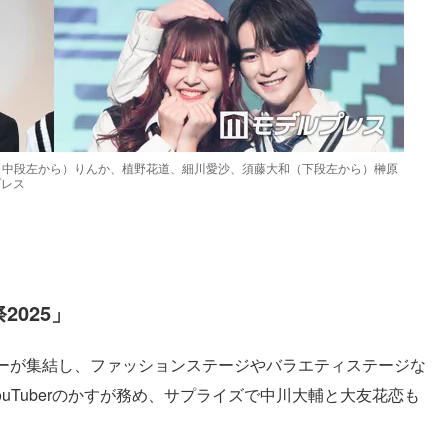
（中段左から）りんか、植野花道、細川愛沙、須藤大和（下段左から）榊原
プレス
025」
ーが集結し、ファッションステージやバラエティステージな
YouTuberのかすが務め、サプライズで中川大輔と大友花恋も