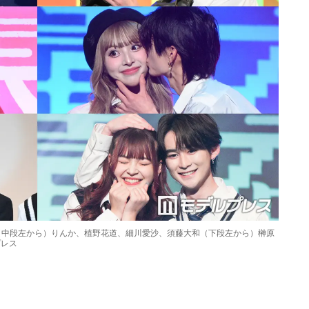
（中段左から）りんか、植野花道、細川愛沙、須藤大和（下段左から）榊原
プレス
Loaded
:
87.03%