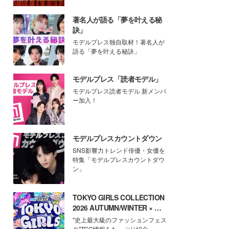
著名人が語る「夢を叶える秘
訣」
モデルプレス独自取材！著名人が
語る「夢を叶える秘訣」
モデルプレス「読者モデル」
モデルプレス読者モデル 新メンバ
ー加入！
モデルプレスカウントダウン
SNS影響力トレンド俳優・女優を
特集「モデルプレスカウントダウ
ン」
TOKYO GIRLS COLLECTION
2026 AUTUMN/WINTER × モ
デルプレス
"史上最大級のファッションフェス
タ"TGC情報をたっぷり紹介