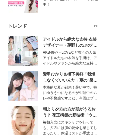
中！
トレンド
PR
アイドルから絶大な支持 衣装
デザイナー・茅野しのぶの“可
愛い”を作る美学＜「シチズン
AKB48や＝LOVEなど数々の人気
クロスシー」インタビュー＞
アイドルたちの衣装を手掛け、ア
イドルやファンから絶大な支持を
得る、株式会社オサレカンパニー
愛甲ひかり＆橋下美好「我慢
取締役兼クリエイティブディレク
ター・茅野しのぶ。一人ひとりの
しなくていいんだ」夏の“暑さ
個性に寄り添い、魅力を引き出す
対策”の新しい選択肢とは？
本格的な夏が到来！暑い中で、特
衣装作りは、多くの女性たちに勇
にゆううつになるのが生理中のム
気と自信を与え続けている。
レや不快感ですよね。今回はプラ
イベートでも仲良しで旅行好きな
朝より夕方の方が肌がうるお
モデル・愛甲ひかりさんと橋下美
好さんを迎えて本音で女子会トー
う？ 花王構築の新技術「ウォ
ク。猛暑のお出かけを快適に過ご
ーターキャプチャリングスキ
毎朝入念にスキンケアを行って
すヒントや、2人が感動した夏の
ン（捕水肌）」がスキンケア
も、夕方には肌の乾燥を感じてし
生理の新常識にも迫りました。
の常識を変える予感
まったり、保湿ミストが手放せな