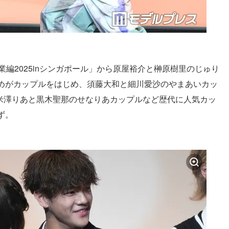
編2025inシンガポール」から原屋裕介と榊原樹里のじゅり
めがカップルをはじめ、須藤大和と細川愛沙のやまあいカッ
、米澤りあと黒木聖那のせなりあカップルなど歴代に人気カッ
ず。