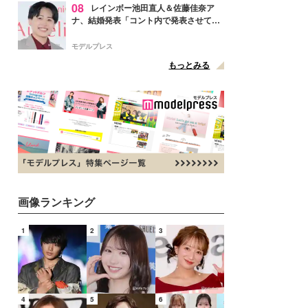
08
レインボー池田直人＆佐藤佳奈ア
ナ、結婚発表「コント内で発表させてい
ただきました」読売テレビ退社は生活拠
点変更のため
モデルプレス
もっとみる
画像ランキング
1
2
3
4
5
6