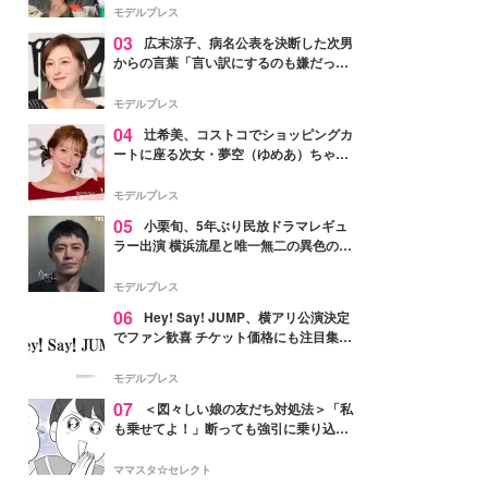
「かっこいい」と反響
モデルプレス
03
広末涼子、病名公表を決断した次男
からの言葉「言い訳にするのも嫌だっ
た」「言うべきか迷った」
モデルプレス
04
辻希美、コストコでショッピングカ
ートに座る次女・夢空（ゆめあ）ちゃん
の姿公開「乗りこなしてる感じが可愛す
ぎ」「成長を感じる」の声
モデルプレス
05
小栗旬、5年ぶり民放ドラマレギュ
ラー出演 横浜流星と唯一無二の異色のバ
ディで初共演【LOST10】
モデルプレス
06
Hey! Say! JUMP、横アリ公演決定
でファン歓喜 チケット価格にも注目集ま
る「激アツ」「平成に戻ったみたい」
モデルプレス
07
＜図々しい娘の友だち対処法＞「私
も乗せてよ！」断っても強引に乗り込ん
でくる友だち【第1話まんが】
ママスタ☆セレクト