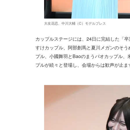
大友花恋、中川大輔（C）モデルプレス
カップルステージには、24日に完結した「卒業
すけカップル、阿部創馬と夏川メガンのそう
プル、小國舞羽とBaoのまうバオカップル
プルが続々と登場し、会場からは歓声が止ま