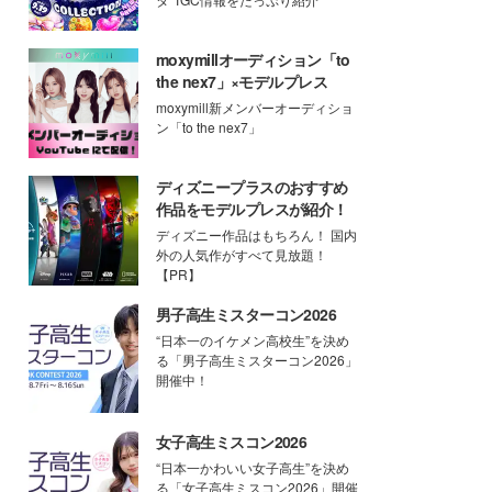
moxymillオーディション「to
the nex7」×モデルプレス
moxymill新メンバーオーディショ
ン「to the nex7」
ディズニープラスのおすすめ
作品をモデルプレスが紹介！
ディズニー作品はもちろん！ 国内
外の人気作がすべて見放題！
【PR】
男子高生ミスターコン2026
“日本一のイケメン高校生”を決め
る「男子高生ミスターコン2026」
開催中！
女子高生ミスコン2026
“日本一かわいい女子高生”を決め
る「女子高生ミスコン2026」開催