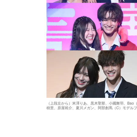
（上段左から）米澤りあ、黒木聖那、小國舞羽、Bao
樹里、原屋裕介、夏川メガン、阿部創馬（C）モデル
/
Unmute