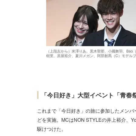
（上段左から）米澤りあ、黒木聖那、小國舞羽、Bao
樹里、原屋裕介、夏川メガン、阿部創馬（C）モデル
「今日好き」大型イベント「青春祭2
これまで「今日好き」の旅に参加したメンバ
どを実施。MCはNON STYLEの井上裕介、
駆けつけた。