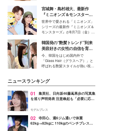
いという読者も多いのでは？そん
宮城舞・島村雄大、最新作
な美容の常識を大きく変える可能
性を秘めた、革新的な「Water
『ミニオンズ＆モンスター
Capturing Skin（ウォーターキャ
ズ』の魅力熱弁 ハチャメチャ
世界中で愛される「ミニオンズ」
プチャリングスキン：捕水肌）」
だけじゃない“友情と絆”に感
シリーズの最新作『ミニオンズ＆
技術を、花王が構築した。
動
モンスターズ』が8月7日（金）に
公開。モデルプレスでは、“大のミ
韓国発の“艶髪トレンド”到来
ニオン好き”という共通点を持つモ
デルの宮城舞と島村雄大の特別対
美容好きの女性の自信を育む
談をお届け！それぞれの視点か
「ヘアケア事情」って？
今、韓国をはじめ国内外で
ら、今作ならではの魅力や予想外
「Glass Hair（グラスヘア）」と
の感動をもたらす奥深いストーリ
呼ばれる艶髪スタイルが熱い視線
ーについて熱く語り合ってもらっ
を集めています。メイクやファッ
た。
ションの完成度を高めるベースと
ニュースランキング
して、“髪そのものの美しさ”に改
めて注目する人が増えている様
子。今回は、そんな憧れの艶やか
01
集英社、日向坂46藤嶌果歩の写真集
な髪を日常で叶える、美容好きの
を巡り声明発表 注意喚起も「必要に応じ
女性たちのヘアケア事情を紹介し
て法的措置を含む対応を検討」
ます。
モデルプレス
02
寺田心、週6ジム通いで体重
62kg→82kgに 110kgのベンチプレス持
ち上げる姿披露「胸板の厚みすごい」