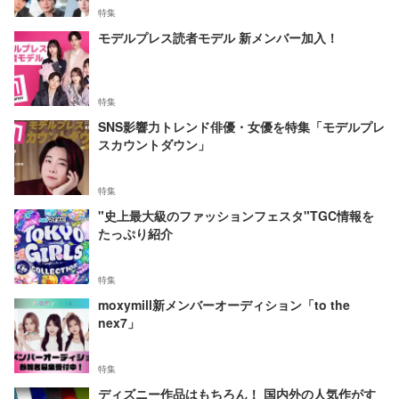
特集
モデルプレス読者モデル 新メンバー加入！
特集
SNS影響力トレンド俳優・女優を特集「モデルプレ
スカウントダウン」
特集
"史上最大級のファッションフェスタ"TGC情報を
たっぷり紹介
特集
moxymill新メンバーオーディション「to the
nex7」
特集
ディズニー作品はもちろん！ 国内外の人気作がす