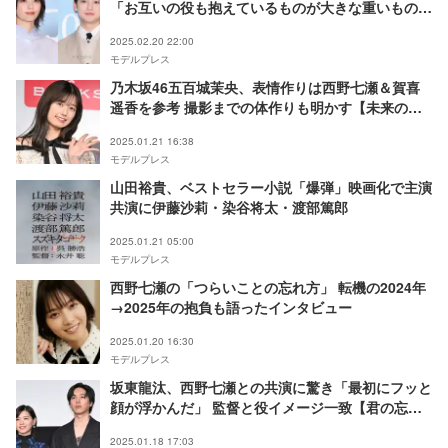
「お互いの役も抱えているものが大きな重いものな
ので」【少年と犬】
2025.02.20 22:00
モデルプレス
乃木坂46五百城茉央、表情作りは西野七瀬＆賀喜
遥香を参考 撮影までの体作りも明かす【未来の作
り方】
2025.01.21 16:38
モデルプレス
山田裕貴、ベストセラー小説「爆弾」映画化で主演
共演に伊藤沙莉・染谷将太・渡部篤郎
2025.01.21 05:00
モデルプレス
西野七瀬の「つらいことの忘れ方」 転機の2024年
→2025年の抱負も語ったインタビュー
2025.01.20 16:30
モデルプレス
坂東龍汰、西野七瀬との共演に驚き「最初にフッと
顔が浮かんだ」 監督と役イメージ一致【君の忘れ
方】
2025.01.18 17:03