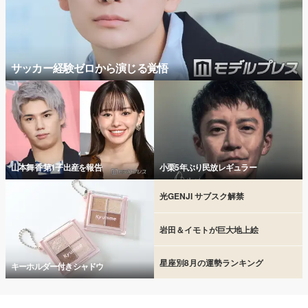
サッカー経験ゼロから演じる覚悟
山本舞香 第1子出産を報告
小栗5年ぶり民放レギュラー
光GENJI サブスク解禁
岩田＆イモトが巨大地上絵
星座別8月の運勢ランキング
キーホルダー付きシャドウ