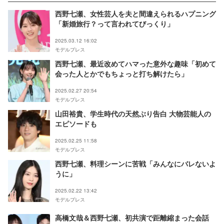
西野七瀬、女性芸人を夫と間違えられるハプニング
「新婚旅行？って言われてびっくり」
2025.03.12 16:02
モデルプレス
西野七瀬、最近改めてハマった意外な趣味「初めて
会った人とかでもちょっと打ち解けたら」
2025.02.27 20:54
モデルプレス
山田裕貴、学生時代の天然ぶり告白 大物芸能人の
エピソードも
2025.02.25 11:58
モデルプレス
西野七瀬、料理シーンに苦戦「みんなにバレないよ
うに」
2025.02.22 13:42
モデルプレス
高橋文哉＆西野七瀬、初共演で距離縮まった会話