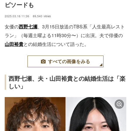
ピソードも
2025.03.16 11:36
89,540
views
女優の
西野七瀬
、3月15日放送のTBS系「人生最高レスト
ラン」（毎週土曜よる11時30分〜）に出演。夫で俳優の
山田裕貴
との結婚生活について語った。
すべての画像をみる
西野七瀬、夫・山田裕貴との結婚生活は「楽
しい」