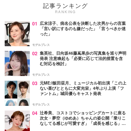
記事ランキング
RANKING
01
広末涼子、病名公表を決断した次男からの言葉
「言い訳にするのも嫌だった」「言うべきか迷
った」
モデルプレス
02
集英社、日向坂46藤嶌果歩の写真集を巡り声明
発表 注意喚起も「必要に応じて法的措置を含
む対応を検討」
モデルプレス
03
元ME:I飯田栞月、ミュージカル初出演「この上
ない喜びとともに大変光栄」4年ぶり上演「フ
ァントム」城田優らキャスト発表
モデルプレス
04
辻希美、コストコでショッピングカートに座る
次女・夢空（ゆめあ）ちゃんの姿公開「乗りこ
なしてる感じが可愛すぎ」「成長を感じる」の
声