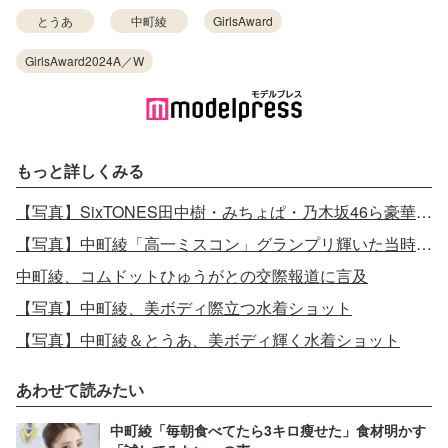
とうあ
中町綾
GirlsAward
GirlsAward2024A／W
もっと詳しくみる
【写真】SixTONES田中樹・みちょぱ・乃木坂46ら豪華集結
【写真】中町綾「高一ミスコン」グランプリ輝いた当時の姿
中町綾、コムドットひゅうがとの交際報道に言及
【写真】中町綾、美ボディ際立つ水着ショット
【写真】中町綾＆とうあ、美ボディ輝く水着ショット
あわせて読みたい
中町綾「毎朝食べてたら3キロ瘦せた」食材明かす