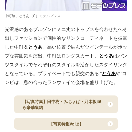
中町綾、とうあ（C）モデルプレス
光沢感のあるブルゾンにミニ丈のトップスを合わせたへそ
出しファッションで個性的なリンクコーディネートを披露
した中町＆
とうあ
。高い位置で結んだツインテールがポッ
プな雰囲気を演出。中町はロングスカート、
とうあ
はパン
ツスタイルでそれぞれのスタイルを活かしたスタイリング
となっている。プライベートでも親交のある “
とうあ
や”コ
ンビは、息の合ったランウェイで会場を盛り上げた。
【写真特集】田中樹・みちょぱ・乃木坂46
ら豪華集結
【写真特集Vol.2】