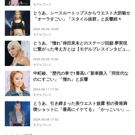
モデルプレス
とうあ、シースルートップスからウエスト大胆魅せ
「オーラすごい」「スタイル抜群」と反響続々
2024.09.29 19:08
モデルプレス
とうあ、“憧れ”倖田來未とのステージ回顧 夢実現
に繋がった考え方とは【モデルプレスインタビュ
ー】
2024.09.25 10:30
モデルプレス
中町綾、“歴代の車で1番高い”新車購入「同世代な
のにすごい」「憧れ」と反響
2024.09.11 17:30
モデルプレス
とうあ、引き締まった美ウエスト披露 初の香港満
喫ショットに「最高にイケてる」「かっこいい」の
声
2024.09.08 17:52
モデルプレス