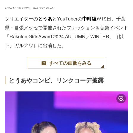
2024.10.19 22:23
644,957
views
クリエイターの
とうあ
とYouTuberの
中町綾
が19日、千葉
県・幕張メッセで開催されたファッション＆音楽イベント
「Rakuten GirlsAward 2024 AUTUMN／WINTER」（以
下、ガルアワ）に出演した。
すべての画像をみる
とうあやコンビ、リンクコーデ披露