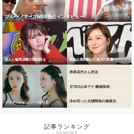
ブルーノマーズWEB独占インタビュー
恋人と破局 決断の理由語る
病名公表決断した息子の言葉
寿美花代さん死去
元TBS山本アナ 離婚発表
冷め切った夫婦関係の修復法
グラマーツインハーフ作り方
記事ランキング
RANKING