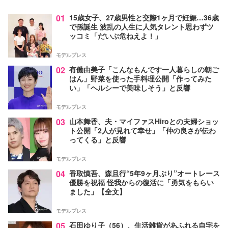
01
15歳女子、27歳男性と交際1ヶ月で妊娠…36歳
で孫誕生 波乱の人生に人気タレント思わずツ
ッコミ「だいぶ危ねえよ！」
モデルプレス
02
有働由美子「こんなもんです一人暮らしの朝ご
はん」野菜を使った手料理公開「作ってみた
い」「ヘルシーで美味しそう」と反響
モデルプレス
03
山本舞香、夫・マイファスHiroとの夫婦ショッ
ト公開「2人が見れて幸せ」「仲の良さが伝わ
ってくる」と反響
モデルプレス
04
香取慎吾、森且行“5年9ヶ月ぶり”オートレース
優勝を祝福 怪我からの復活に「勇気をもらい
ました」【全文】
モデルプレス
05
石田ゆり子（56）、生活雑貨があふれる自宅を