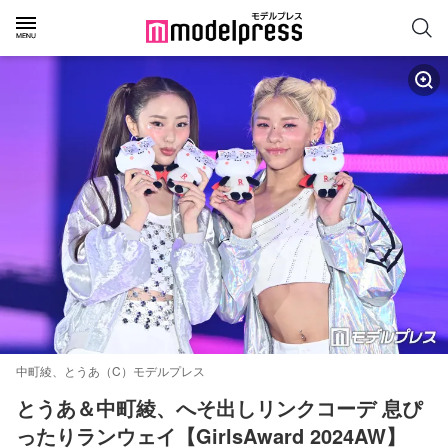
中町綾、とうあ（C）モデルプレス
とうあ＆中町綾、へそ出しリンクコーデ 息ぴ
ったりランウェイ【GirlsAward 2024AW】