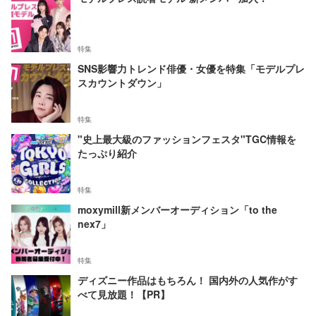
特集
SNS影響力トレンド俳優・女優を特集「モデルプレ
スカウントダウン」
特集
"史上最大級のファッションフェスタ"TGC情報を
たっぷり紹介
特集
moxymill新メンバーオーディション「to the
nex7」
特集
ディズニー作品はもちろん！ 国内外の人気作がす
べて見放題！【PR】