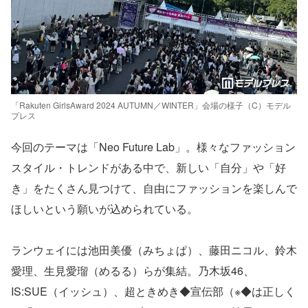
「Rakuten GirlsAward 2024 AUTUMN／WINTER」会場の様子（C）モデル
プレス
今回のテーマは「Neo Future Lab」。様々なファッション
スタイル・トレンドがある中で、新しい「自分」や「好
き」をたくさん見つけて、自由にファッションを楽しんで
ほしいという願いが込められている。
ランウェイには池田美優（みちょぱ）、藤田ニコル、鈴木
愛理、生見愛瑠（めるる）らが集結。乃木坂46、
IS:SUE（イッシュ）、超ときめき◆宣伝部（※◆は正しく