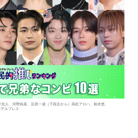
李光人、河野純喜、豆原一成（下段左から）高松アロハ、柏木悠、
)モデルプレス
Loaded
:
87.03%