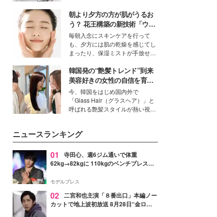
ーについて熱く語り合ってもらっ
得る、株式会社オサレカンパニー
た。
朝より夕方の方が肌がうるお
取締役兼クリエイティブディレク
ター・茅野しのぶ。一人ひとりの
う？ 花王構築の新技術「ウォ
個性に寄り添い、魅力を引き出す
ーターキャプチャリングスキ
毎朝入念にスキンケアを行って
衣装作りは、多くの女性たちに勇
ン（捕水肌）」がスキンケア
も、夕方には肌の乾燥を感じてし
気と自信を与え続けている。
の常識を変える予感
まったり、保湿ミストが手放せな
いという読者も多いのでは？そん
韓国発の“艶髪トレンド”到来
な美容の常識を大きく変える可能
性を秘めた、革新的な「Water
美容好きの女性の自信を育む
Capturing Skin（ウォーターキャ
「ヘアケア事情」って？
今、韓国をはじめ国内外で
プチャリングスキン：捕水肌）」
「Glass Hair（グラスヘア）」と
技術を、花王が構築した。
呼ばれる艶髪スタイルが熱い視線
を集めています。メイクやファッ
ションの完成度を高めるベースと
ニュースランキング
して、“髪そのものの美しさ”に改
めて注目する人が増えている様
子。今回は、そんな憧れの艶やか
01
寺田心、週6ジム通いで体重
な髪を日常で叶える、美容好きの
62kg→82kgに 110kgのベンチプレス持
女性たちのヘアケア事情を紹介し
ち上げる姿披露「胸板の厚みすごい」
ます。
「かっこいい」と反響
モデルプレス
02
二宮和也主演「８番出口」本編ノー
カットで地上波初放送 8月28日“金ロ
ー”枠