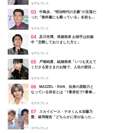
モデルプレス
03
中島歩、“明治時代の文豪”の玄孫だ
った「教科書にも載っている」名前も先
祖に由来
モデルプレス
04
及川光博、再婚発表 お相手は妊娠
中「交際しておりました方と」
モデルプレス
05
戸塚純貴、結婚発表「いつも支えて
くださる皆さまのお陰で、人生の節目を
迎えられること、心より感謝しておりま
す」【全文】
モデルプレス
06
MAZZEL・RAN、自身の原動力と
なっている存在とは「1番身近で1番偉大
な存在」
モデルプレス
07
スカイピース・テオくん＆加藤乃
愛、破局報告「どちらかに非があったわ
けではなく」2023年2月に交際発表
モデルプレス