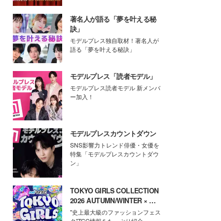
著名人が語る「夢を叶える秘
訣」
モデルプレス独自取材！著名人が
語る「夢を叶える秘訣」
モデルプレス「読者モデル」
モデルプレス読者モデル 新メンバ
ー加入！
モデルプレスカウントダウン
SNS影響力トレンド俳優・女優を
特集「モデルプレスカウントダウ
ン」
TOKYO GIRLS COLLECTION
2026 AUTUMN/WINTER × モ
デルプレス
"史上最大級のファッションフェス
タ"TGC情報をたっぷり紹介