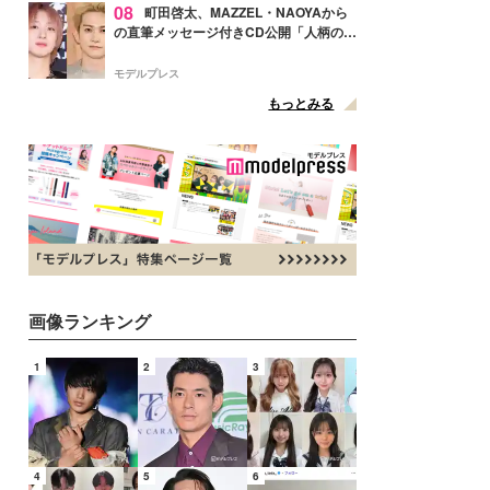
08
町田啓太、MAZZEL・NAOYAから
の直筆メッセージ付きCD公開「人柄の良
さがにじみ出てる」の声
モデルプレス
もっとみる
画像ランキング
1
2
3
4
5
6