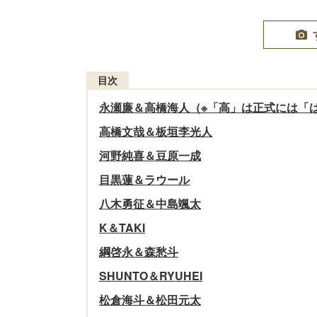
目次
永瀬廉＆高橋海人（※「高」は正式には「
高橋文哉＆板垣李光人
河野純喜＆豆原一成
目黒蓮＆ラウール
八木勇征＆中島颯太
K＆TAKI
綱啓永＆森愁斗
SHUNTO＆RYUHEI
松倉海斗＆松田元太