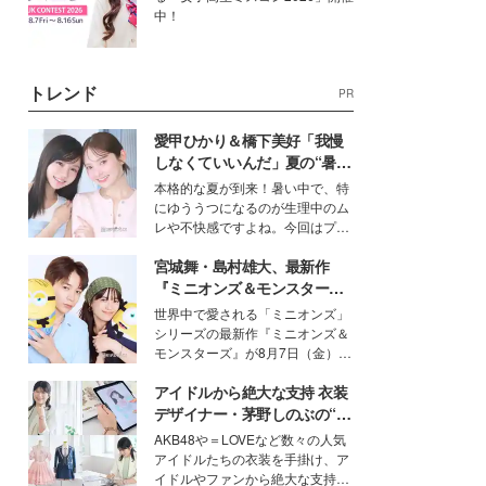
中！
トレンド
PR
愛甲ひかり＆橋下美好「我慢
しなくていいんだ」夏の“暑さ
対策”の新しい選択肢とは？
本格的な夏が到来！暑い中で、特
にゆううつになるのが生理中のム
レや不快感ですよね。今回はプラ
イベートでも仲良しで旅行好きな
宮城舞・島村雄大、最新作
モデル・愛甲ひかりさんと橋下美
好さんを迎えて本音で女子会トー
『ミニオンズ＆モンスター
ク。猛暑のお出かけを快適に過ご
ズ』の魅力熱弁 ハチャメチャ
世界中で愛される「ミニオンズ」
すヒントや、2人が感動した夏の
だけじゃない“友情と絆”に感
シリーズの最新作『ミニオンズ＆
生理の新常識にも迫りました。
動
モンスターズ』が8月7日（金）に
公開。モデルプレスでは、“大のミ
アイドルから絶大な支持 衣装
ニオン好き”という共通点を持つモ
デルの宮城舞と島村雄大の特別対
デザイナー・茅野しのぶの“可
談をお届け！それぞれの視点か
愛い”を作る美学＜「シチズン
AKB48や＝LOVEなど数々の人気
ら、今作ならではの魅力や予想外
クロスシー」インタビュー＞
アイドルたちの衣装を手掛け、ア
の感動をもたらす奥深いストーリ
イドルやファンから絶大な支持を