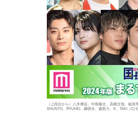
（上段左から）八木勇征、中島颯太、高橋文哉、板垣
SHUNTO、RYUHEI、綱啓永、森愁斗、K、TAKI（C
/
Unmute