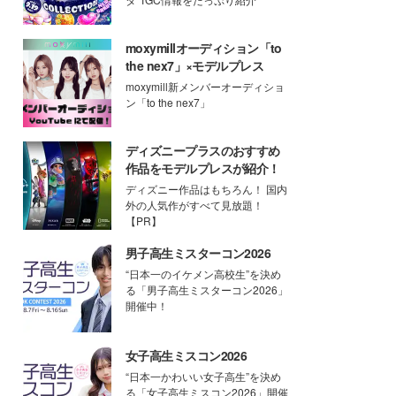
moxymillオーディション「to
the nex7」×モデルプレス
moxymill新メンバーオーディショ
ン「to the nex7」
ディズニープラスのおすすめ
作品をモデルプレスが紹介！
ディズニー作品はもちろん！ 国内
外の人気作がすべて見放題！
【PR】
男子高生ミスターコン2026
“日本一のイケメン高校生”を決め
る「男子高生ミスターコン2026」
開催中！
女子高生ミスコン2026
“日本一かわいい女子高生”を決め
る「女子高生ミスコン2026」開催