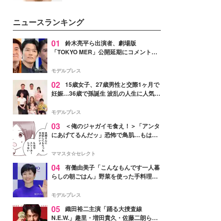
女性たちのヘアケア事情を紹介し
いという読者も多いのでは？そん
ます。
な美容の常識を大きく変える可能
ニュースランキング
性を秘めた、革新的な「Water
Capturing Skin（ウォーターキャ
プチャリングスキン：捕水肌）」
01
鈴木亮平ら出演者、劇場版
技術を、花王が構築した。
「TOKYO MER」公開延期にコメント
「現実のヒーローたちにチームMERから
最大の敬意とエールを」
モデルプレス
02
15歳女子、27歳男性と交際1ヶ月で
妊娠…36歳で孫誕生 波乱の人生に人気タ
レント思わずツッコミ「だいぶ危ねえ
よ！」
モデルプレス
03
＜俺のジャガイモ食え！＞「アンタ
にあげてるんだッ」恐怖で鳥肌…もはや
ストーカー？【第3話まんが】
ママスタ☆セレクト
04
有働由美子「こんなもんです一人暮
らしの朝ごはん」野菜を使った手料理公
開「作ってみたい」「ヘルシーで美味し
そう」と反響
モデルプレス
05
織田裕二主演「踊る大捜査線
N.E.W.」趣里・増田貴久・佐藤二朗ら新