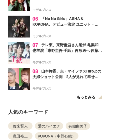
メンバー紹介映像解禁 各キャラクター象
徴する“謎のキーワード”も
モデルプレス
06
「No No Girls」ASHA＆
KOKONA、デビュー決定 ユニット・
TAKARAとしてセルフプロデュース楽曲
リリースへ
モデルプレス
07
テレ東、東野圭吾さん追悼 亀梨和
也主演「東野圭吾 手紙」再放送へ 佐藤隆
太・本田翼・中村倫也ら出演
モデルプレス
08
山本舞香、夫・マイファスHiroとの
夫婦ショット公開「2人が見れて幸せ」
「仲の良さが伝わってくる」と反響
モデルプレス
もっとみる
人気のキーワード
賀来賢人
愛のハイエナ
有働由美子
織田裕二
KOKONA（中野心結）