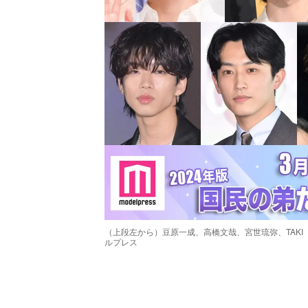
（上段左から）豆原一成、高橋文哉、宮世琉弥、TAK
ルプレス
/
Unmute