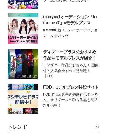
moxymillオーディション「to
the nex7」×モデルプレス
moxymill新メンバーオーディショ
ン「to the nex7」
ディズニープラスのおすすめ
作品をモデルプレスが紹介！
ディズニー作品はもちろん！ 国内
外の人気作がすべて見放題！
【PR】
FOD×モデルプレス特設サイト
FODでは放送中の最新作はもちろ
ん、オリジナルの独占作品も見放
題配信中！
トレンド
PR