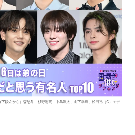
I（下段左から）森愁斗、杉野遥亮、中島颯太、山下幸輝、松田迅（C）モデ
Loaded
:
87.03%