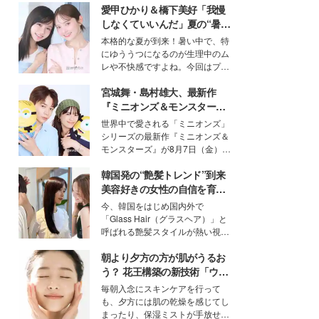
愛甲ひかり＆橋下美好「我慢
しなくていいんだ」夏の“暑さ
対策”の新しい選択肢とは？
本格的な夏が到来！暑い中で、特
にゆううつになるのが生理中のム
レや不快感ですよね。今回はプラ
イベートでも仲良しで旅行好きな
宮城舞・島村雄大、最新作
モデル・愛甲ひかりさんと橋下美
好さんを迎えて本音で女子会トー
『ミニオンズ＆モンスター
ク。猛暑のお出かけを快適に過ご
ズ』の魅力熱弁 ハチャメチャ
世界中で愛される「ミニオンズ」
すヒントや、2人が感動した夏の
だけじゃない“友情と絆”に感
シリーズの最新作『ミニオンズ＆
生理の新常識にも迫りました。
動
モンスターズ』が8月7日（金）に
公開。モデルプレスでは、“大のミ
韓国発の“艶髪トレンド”到来
ニオン好き”という共通点を持つモ
デルの宮城舞と島村雄大の特別対
美容好きの女性の自信を育む
談をお届け！それぞれの視点か
「ヘアケア事情」って？
今、韓国をはじめ国内外で
ら、今作ならではの魅力や予想外
「Glass Hair（グラスヘア）」と
の感動をもたらす奥深いストーリ
呼ばれる艶髪スタイルが熱い視線
ーについて熱く語り合ってもらっ
を集めています。メイクやファッ
た。
朝より夕方の方が肌がうるお
ションの完成度を高めるベースと
して、“髪そのものの美しさ”に改
う？ 花王構築の新技術「ウォ
めて注目する人が増えている様
ーターキャプチャリングスキ
毎朝入念にスキンケアを行って
子。今回は、そんな憧れの艶やか
ン（捕水肌）」がスキンケア
も、夕方には肌の乾燥を感じてし
な髪を日常で叶える、美容好きの
の常識を変える予感
まったり、保湿ミストが手放せな