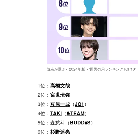
読者が選ぶ＜2024年版＞“国民の弟ランキングTOP1
1位：
高橋文哉
2位：
宮世琉弥
3位：
豆原一成
（
JO1
）
4位：
TAKI
（
&TEAM
）
5位：森愁斗（
BUDDiiS
）
6位：
杉野遥亮