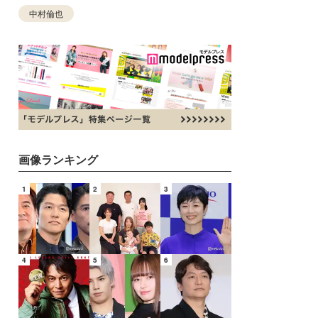
中村倫也
画像ランキング
1
2
3
4
5
6