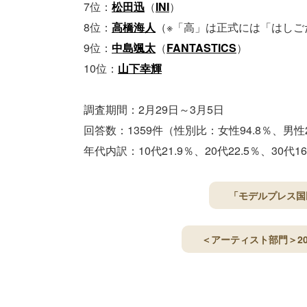
7位：
松田迅
（
INI
）
8位：
高橋海人
（※「高」は正式には「はしご
9位：
中島颯太
（
FANTASTICS
）
10位：
山下幸輝
調査期間：2月29日～3月5日
回答数：1359件（性別比：女性94.8％、男性2
年代内訳：10代21.9％、20代22.5％、30代16
「モデルプレス国
＜アーティスト部門＞20