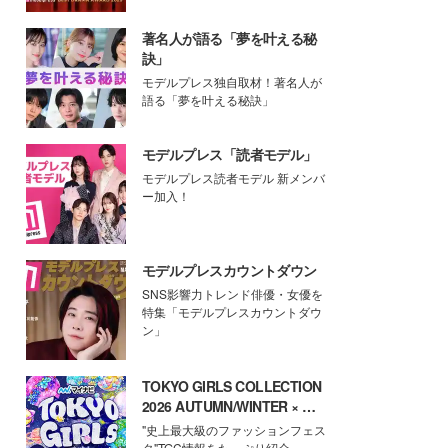
著名人が語る「夢を叶える秘
訣」
モデルプレス独自取材！著名人が
語る「夢を叶える秘訣」
モデルプレス「読者モデル」
モデルプレス読者モデル 新メンバ
ー加入！
モデルプレスカウントダウン
SNS影響力トレンド俳優・女優を
特集「モデルプレスカウントダウ
ン」
TOKYO GIRLS COLLECTION
2026 AUTUMN/WINTER × モ
デルプレス
"史上最大級のファッションフェス
タ"TGC情報をたっぷり紹介