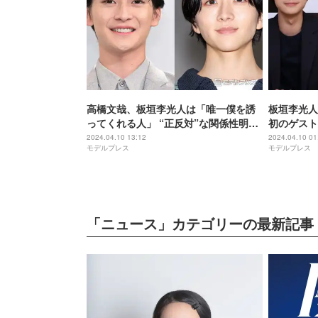
高橋文哉、板垣李光人は「唯一僕を誘
板垣李光人
ってくれる人」 “正反対”な関係性明か
初のゲスト
す
も
2024.04.10 13:12
2024.04.10 01
モデルプレス
モデルプレス
「ニュース」カテゴリーの最新記事