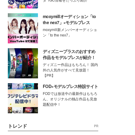
moxymillオーディション「to
the nex7」×モデルプレス
moxymill新メンバーオーディショ
ン「to the nex7」
ディズニープラスのおすすめ
作品をモデルプレスが紹介！
ディズニー作品はもちろん！ 国内
外の人気作がすべて見放題！
【PR】
FOD×モデルプレス特設サイト
FODでは放送中の最新作はもちろ
ん、オリジナルの独占作品も見放
題配信中！
トレンド
PR