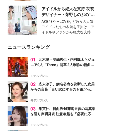
ーについて熱く語り合ってもらっ
いという読者も多いのでは？そん
た。
アイドルから絶大な支持 衣装
な美容の常識を大きく変える可能
性を秘めた、革新的な「Water
デザイナー・茅野しのぶの“可
Capturing Skin（ウォーターキャ
愛い”を作る美学＜「シチズン
AKB48や＝LOVEなど数々の人気
プチャリングスキン：捕水肌）」
クロスシー」インタビュー＞
アイドルたちの衣装を手掛け、ア
技術を、花王が構築した。
イドルやファンから絶大な支持を
得る、株式会社オサレカンパニー
取締役兼クリエイティブディレク
ニュースランキング
ター・茅野しのぶ。一人ひとりの
個性に寄り添い、魅力を引き出す
衣装作りは、多くの女性たちに勇
01
元木湧・安嶋秀生・内村颯太らジュ
気と自信を与え続けている。
ニア9人「Three」開幕 3人制作の新曲＆
手描きセットに込めた想い「もっと前に
進んで夢を掴みたい」【ゲネプロレポ】
モデルプレス
02
広末涼子、病名公表を決断した次男
からの言葉「言い訳にするのも嫌だっ
た」「言うべきか迷った」
モデルプレス
03
集英社、日向坂46藤嶌果歩の写真集
を巡り声明発表 注意喚起も「必要に応じ
て法的措置を含む対応を検討」
モデルプレス