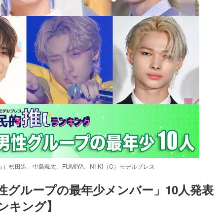
）松田迅、中島颯太、FUMIYA、NI-KI（C）モデルプレス
男性グループの最年少メンバー」10人発表
ンキング】
Loaded
:
87.03%