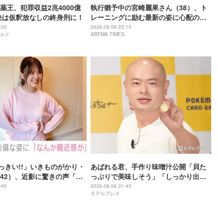
薬王、犯罪収益2兆4000億
執行猶予中の宮崎麗果さん（38）、ト
決は仮釈放なしの終身刑に！
レーニングに励む最新の姿に心配の声
「痩せ過ぎ」「なんだか痛々しい…」
:00
2026.08.06 22:15
ルド
ABEMA TIMES
おっきい!!」いきものがかり・
あばれる君、手作り味噌汁公開「貝た
42）、近影に驚きの声「な
っぷりで美味しそう」「しっかり出汁
好き」「なんか親近感が」
が出てそう」の声
:45
2026.08.06 21:43
モデルプレス