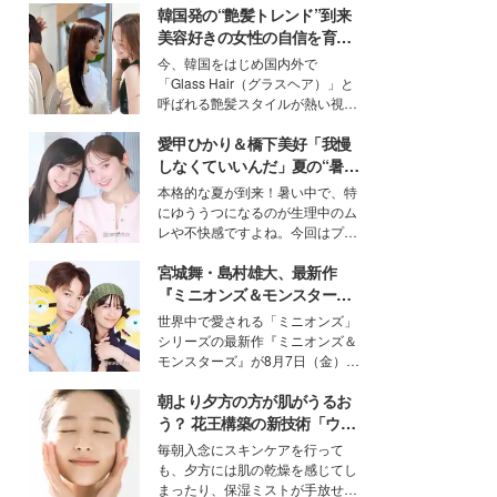
韓国発の“艶髪トレンド”到来
美容好きの女性の自信を育む
「ヘアケア事情」って？
今、韓国をはじめ国内外で
「Glass Hair（グラスヘア）」と
呼ばれる艶髪スタイルが熱い視線
を集めています。メイクやファッ
愛甲ひかり＆橋下美好「我慢
ションの完成度を高めるベースと
して、“髪そのものの美しさ”に改
しなくていいんだ」夏の“暑さ
めて注目する人が増えている様
対策”の新しい選択肢とは？
本格的な夏が到来！暑い中で、特
子。今回は、そんな憧れの艶やか
にゆううつになるのが生理中のム
な髪を日常で叶える、美容好きの
レや不快感ですよね。今回はプラ
女性たちのヘアケア事情を紹介し
イベートでも仲良しで旅行好きな
ます。
宮城舞・島村雄大、最新作
モデル・愛甲ひかりさんと橋下美
好さんを迎えて本音で女子会トー
『ミニオンズ＆モンスター
ク。猛暑のお出かけを快適に過ご
ズ』の魅力熱弁 ハチャメチャ
世界中で愛される「ミニオンズ」
すヒントや、2人が感動した夏の
だけじゃない“友情と絆”に感
シリーズの最新作『ミニオンズ＆
生理の新常識にも迫りました。
動
モンスターズ』が8月7日（金）に
公開。モデルプレスでは、“大のミ
朝より夕方の方が肌がうるお
ニオン好き”という共通点を持つモ
デルの宮城舞と島村雄大の特別対
う？ 花王構築の新技術「ウォ
談をお届け！それぞれの視点か
ーターキャプチャリングスキ
毎朝入念にスキンケアを行って
ら、今作ならではの魅力や予想外
ン（捕水肌）」がスキンケア
も、夕方には肌の乾燥を感じてし
の感動をもたらす奥深いストーリ
の常識を変える予感
まったり、保湿ミストが手放せな