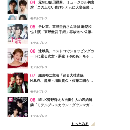
04
元ME:I飯田栞月、ミュージカル初出
演「この上ない喜びとともに大変光栄」
4年ぶり上演「ファントム」城田優らキ
ャスト発表
モデルプレス
05
テレ東、東野圭吾さん追悼 亀梨和
也主演「東野圭吾 手紙」再放送へ 佐藤隆
太・本田翼・中村倫也ら出演
モデルプレス
06
辻希美、コストコでショッピングカ
ートに座る次女・夢空（ゆめあ）ちゃん
の姿公開「乗りこなしてる感じが可愛す
ぎ」「成長を感じる」の声
モデルプレス
07
織田裕二主演「踊る大捜査線
N.E.W.」趣里・増田貴久・佐藤二朗ら新
メンバー紹介映像解禁 各キャラクター象
徴する“謎のキーワード”も
モデルプレス
08
M!LK曽野舜太＆吉田仁人の表紙解
禁「モデルプレスカウントダウンマガジ
ン」巻頭に登場
モデルプレス
もっとみる