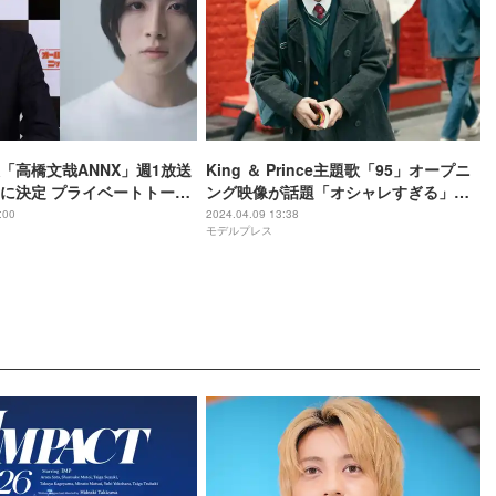
「高橋文哉ANNX」週1放送
King ＆ Prince主題歌「95」オープニ
に決定 プライベートトーク
ング映像が話題「オシャレすぎる」
「ドラマの世界観にピッタリ」
:00
2024.04.09 13:38
モデルプレス