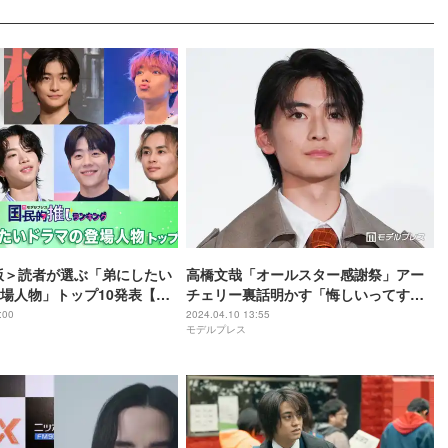
年版＞読者が選ぶ「弟にしたい
高橋文哉「オールスター感謝祭」アー
場人物」トップ10発表【モ
チェリー裏話明かす「悔しいってすご
国民的推しランキング】
く大事な感情」
:00
2024.04.10 13:55
モデルプレス