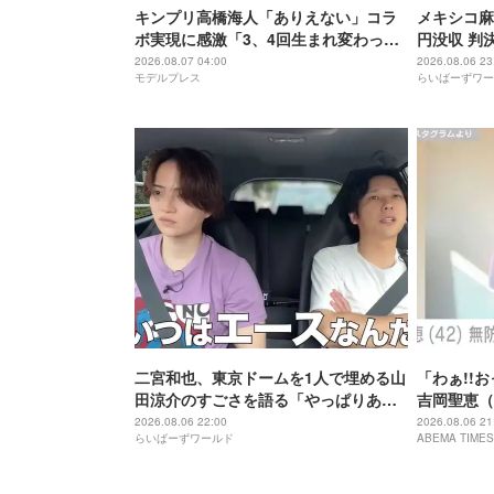
キンプリ高橋海人「ありえない」コラ
メキシコ麻
ボ実現に感激「3、4回生まれ変わって
円没収 判
もできない」
2026.08.07 04:00
2026.08.06 23
モデルプレス
らいばーずワー
二宮和也、東京ドームを1人で埋める山
「わぁ!!
田涼介のすごさを語る「やっぱりあい
吉岡聖恵（
つはエース」
にこれ…大
2026.08.06 22:00
2026.08.06 21
らいばーずワールド
ABEMA TIMES