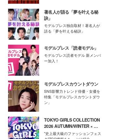
著名人が語る「夢を叶える秘
訣」
モデルプレス独自取材！著名人が
語る「夢を叶える秘訣」
モデルプレス「読者モデル」
モデルプレス読者モデル 新メンバ
ー加入！
モデルプレスカウントダウン
SNS影響力トレンド俳優・女優を
特集「モデルプレスカウントダウ
ン」
TOKYO GIRLS COLLECTION
2026 AUTUMN/WINTER × モ
デルプレス
"史上最大級のファッションフェス
タ"TGC情報をたっぷり紹介