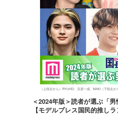
（上段左から）RYUHEI、豆原一成、MAKI（下段左から
＜2024年版＞読者が選ぶ「
【モデルプレス国民的推しラ
/
Unmute