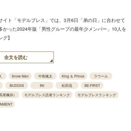
サイト「モデルプレス」では、3月6日「弟の日」に合わせて
かった2024年版「男性グループの最年少メンバー」10人を
ング】
全文を読む
人
Snow Man
中島颯太
King ＆ Prince
ラウール
BUDDiiS
INI
松田迅
BE:FIRST
（高尾楓弥）
モデルプレス読者ランキング
モデルプレスランキング
INMENT