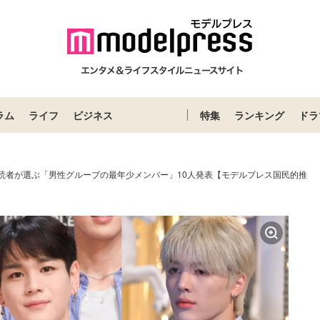
ラム
ライフ
ビジネス
特集
ランキング
ドラ
＞読者が選ぶ「男性グループの最年少メンバー」10人発表【モデルプレス国民的推