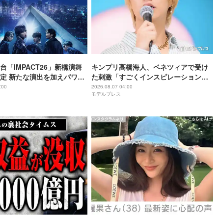
舞台「IMPACT26」新橋演舞
キンプリ高橋海人、ベネツィアで受け
定 新たな演出を加えパワー
た刺激「すごくインスピレーション溢
れる街」
:00
2026.08.07 04:00
モデルプレス