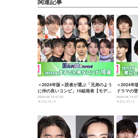
関連記事
＜2024年版＞読者が選ぶ「兄弟のよう
＜2024
に仲の良いコンビ」10組発表【モデル
ドラマの登
プレス国民的推しランキング】
デルプレス
2024.04.14 07:00
2024.04.14 07
モデルプレス
モデルプレス