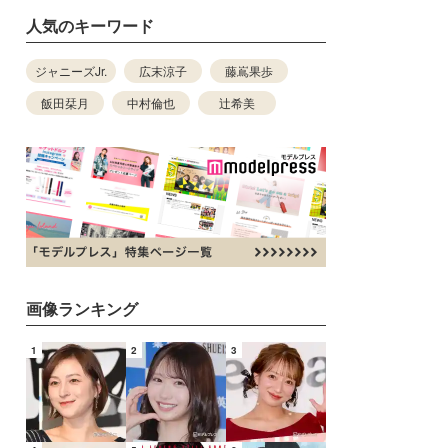
人気のキーワード
ジャニーズJr.
広末涼子
藤嶌果歩
飯田栞月
中村倫也
辻希美
画像ランキング
1
2
3