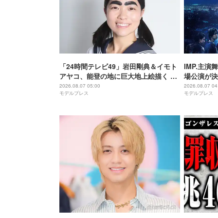
「24時間テレビ49」岩田剛典＆イモト
IMP.主演
アヤコ、能登の地に巨大地上絵描く 完
場公演が決
成披露にはサプライズアーティストも
アップ
2026.08.07 05:00
2026.08.07 04
モデルプレス
モデルプレス
登場予定