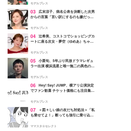
「かっこいい」と反響
モデルプレス
03
広末涼子、病名公表を決断した次男
からの言葉「言い訳にするのも嫌だっ
た」「言うべきか迷った」
モデルプレス
04
辻希美、コストコでショッピングカ
ートに座る次女・夢空（ゆめあ）ちゃん
の姿公開「乗りこなしてる感じが可愛す
ぎ」「成長を感じる」の声
モデルプレス
05
小栗旬、5年ぶり民放ドラマレギュ
ラー出演 横浜流星と唯一無二の異色のバ
ディで初共演【LOST10】
モデルプレス
06
Hey! Say! JUMP、横アリ公演決定
でファン歓喜 チケット価格にも注目集ま
る「激アツ」「平成に戻ったみたい」
モデルプレス
07
＜図々しい娘の友だち対処法＞「私
も乗せてよ！」断っても強引に乗り込ん
でくる友だち【第1話まんが】
ママスタ☆セレクト