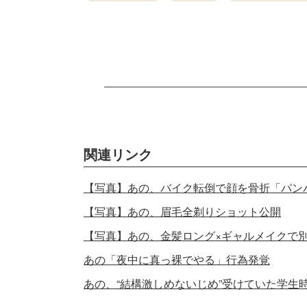
関連リンク
【写真】あの、バイク転倒で顔を骨折「パン
【写真】あの、眉毛全剃りショット公開
【写真】あの、金髪ロング×ギャルメイクで
あの「夜中に真っ裸でやる」行為発覚
あの、“結構激しめないじめ”受けていた学生