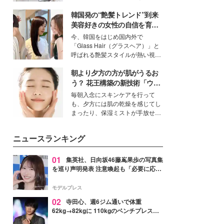
ーについて熱く語り合ってもらっ
得る、株式会社オサレカンパニー
た。
韓国発の“艶髪トレンド”到来
取締役兼クリエイティブディレク
ター・茅野しのぶ。一人ひとりの
美容好きの女性の自信を育む
個性に寄り添い、魅力を引き出す
「ヘアケア事情」って？
今、韓国をはじめ国内外で
衣装作りは、多くの女性たちに勇
「Glass Hair（グラスヘア）」と
気と自信を与え続けている。
呼ばれる艶髪スタイルが熱い視線
を集めています。メイクやファッ
朝より夕方の方が肌がうるお
ションの完成度を高めるベースと
して、“髪そのものの美しさ”に改
う？ 花王構築の新技術「ウォ
めて注目する人が増えている様
ーターキャプチャリングスキ
毎朝入念にスキンケアを行って
子。今回は、そんな憧れの艶やか
ン（捕水肌）」がスキンケア
も、夕方には肌の乾燥を感じてし
な髪を日常で叶える、美容好きの
の常識を変える予感
まったり、保湿ミストが手放せな
女性たちのヘアケア事情を紹介し
いという読者も多いのでは？そん
ます。
な美容の常識を大きく変える可能
ニュースランキング
性を秘めた、革新的な「Water
Capturing Skin（ウォーターキャ
プチャリングスキン：捕水肌）」
01
集英社、日向坂46藤嶌果歩の写真集
技術を、花王が構築した。
を巡り声明発表 注意喚起も「必要に応じ
て法的措置を含む対応を検討」
モデルプレス
02
寺田心、週6ジム通いで体重
62kg→82kgに 110kgのベンチプレス持
ち上げる姿披露「胸板の厚みすごい」