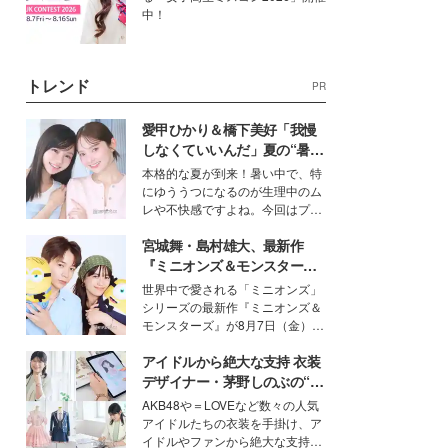
中！
トレンド
PR
愛甲ひかり＆橋下美好「我慢
しなくていいんだ」夏の“暑さ
対策”の新しい選択肢とは？
本格的な夏が到来！暑い中で、特
にゆううつになるのが生理中のム
レや不快感ですよね。今回はプラ
イベートでも仲良しで旅行好きな
宮城舞・島村雄大、最新作
モデル・愛甲ひかりさんと橋下美
好さんを迎えて本音で女子会トー
『ミニオンズ＆モンスター
ク。猛暑のお出かけを快適に過ご
ズ』の魅力熱弁 ハチャメチャ
世界中で愛される「ミニオンズ」
すヒントや、2人が感動した夏の
だけじゃない“友情と絆”に感
シリーズの最新作『ミニオンズ＆
生理の新常識にも迫りました。
動
モンスターズ』が8月7日（金）に
公開。モデルプレスでは、“大のミ
アイドルから絶大な支持 衣装
ニオン好き”という共通点を持つモ
デルの宮城舞と島村雄大の特別対
デザイナー・茅野しのぶの“可
談をお届け！それぞれの視点か
愛い”を作る美学＜「シチズン
AKB48や＝LOVEなど数々の人気
ら、今作ならではの魅力や予想外
クロスシー」インタビュー＞
アイドルたちの衣装を手掛け、ア
の感動をもたらす奥深いストーリ
イドルやファンから絶大な支持を