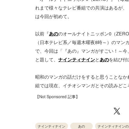
れまで様々なテレビ番組での共演はあるが、
は今回が初めて。
以前『
あの
のオールナイトニッポン0（ZER
（日本テレビ系／毎週木曜夜8時～）のマン
で、今回は「『あの』マンガがすごい！～今
と題して、
ナインティナイン
と
あの
を結び付
昭和のマンガの話だけをすると思うことなか
組では現在、イチオシマンガとその読みどころを
【Not Sponsored 記事】
ナインティナイン
あの
ナインティナインの