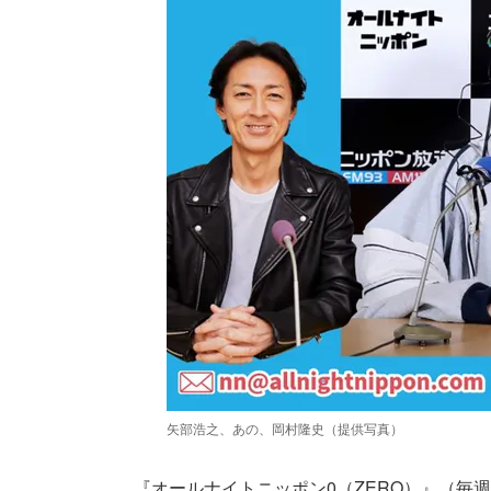
矢部浩之、あの、岡村隆史（提供写真）
『オールナイトニッポン0（ZERO）』（毎