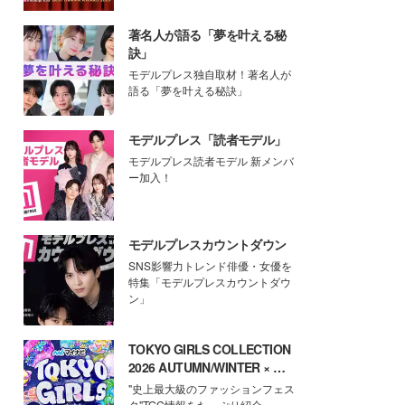
著名人が語る「夢を叶える秘
訣」
モデルプレス独自取材！著名人が
語る「夢を叶える秘訣」
モデルプレス「読者モデル」
モデルプレス読者モデル 新メンバ
ー加入！
モデルプレスカウントダウン
SNS影響力トレンド俳優・女優を
特集「モデルプレスカウントダウ
ン」
TOKYO GIRLS COLLECTION
2026 AUTUMN/WINTER × モ
デルプレス
"史上最大級のファッションフェス
タ"TGC情報をたっぷり紹介