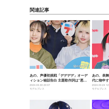
関連記事
あの、声優初挑戦「デデデデ」オーデ
あの、表舞
ィション秘話告白 主題歌作詞は“悪幾
代に物申す
田りら”を意識
る」
2024.03.30 20:07
2024.03.24 12
モデルプレス
モデルプレス