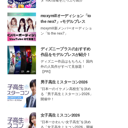
moxymillオーディション「to
the nex7」×モデルプレス
moxymill新メンバーオーディショ
ン「to the nex7」
ディズニープラスのおすすめ
作品をモデルプレスが紹介！
ディズニー作品はもちろん！ 国内
外の人気作がすべて見放題！
【PR】
男子高生ミスターコン2026
“日本一のイケメン高校生”を決め
る「男子高生ミスターコン2026」
開催中！
女子高生ミスコン2026
“日本一かわいい女子高生”を決め
る「女子高生ミスコン2026」開催