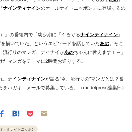
『
ナインティナイン
のオールナイトニッポン』に登場するの
O）』の番組内で「幼少期に『ぐるぐる
ナインティナイン
』
ガを描いていた」というエピソードを話していた
あの
。そこ
、流行りのマンガ、ナイナイが
あの
ちゃんに教えます！～」
けたマンガをテーマに2時間お送りする。
れ。
ナインティナイン
が語る“今、流行りの”マンガとは？番
ハガキ、メールで募集している。（modelpress編集部）
オールナイトニッポン