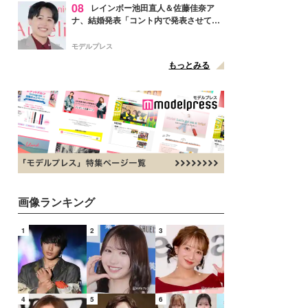
08
レインボー池田直人＆佐藤佳奈ア
ナ、結婚発表「コント内で発表させてい
ただきました」読売テレビ退社は生活拠
点変更のため
モデルプレス
もっとみる
画像ランキング
1
2
3
4
5
6