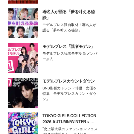
著名人が語る「夢を叶える秘
訣」
モデルプレス独自取材！著名人が
語る「夢を叶える秘訣」
モデルプレス「読者モデル」
モデルプレス読者モデル 新メンバ
ー加入！
モデルプレスカウントダウン
SNS影響力トレンド俳優・女優を
特集「モデルプレスカウントダウ
ン」
TOKYO GIRLS COLLECTION
2026 AUTUMN/WINTER × モ
デルプレス
"史上最大級のファッションフェス
タ"TGC情報をたっぷり紹介