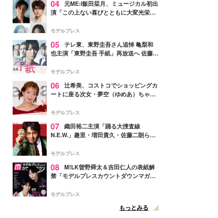
04
元ME:I飯田栞月、ミュージカル初出
演「この上ない喜びとともに大変光栄」
4年ぶり上演「ファントム」城田優らキ
ャスト発表
モデルプレス
05
テレ東、東野圭吾さん追悼 亀梨和
也主演「東野圭吾 手紙」再放送へ 佐藤隆
太・本田翼・中村倫也ら出演
モデルプレス
06
辻希美、コストコでショッピングカ
ートに座る次女・夢空（ゆめあ）ちゃん
の姿公開「乗りこなしてる感じが可愛す
ぎ」「成長を感じる」の声
モデルプレス
07
織田裕二主演「踊る大捜査線
N.E.W.」趣里・増田貴久・佐藤二朗ら新
メンバー紹介映像解禁 各キャラクター象
徴する“謎のキーワード”も
モデルプレス
08
M!LK曽野舜太＆吉田仁人の表紙解
禁「モデルプレスカウントダウンマガジ
ン」巻頭に登場
モデルプレス
もっとみる