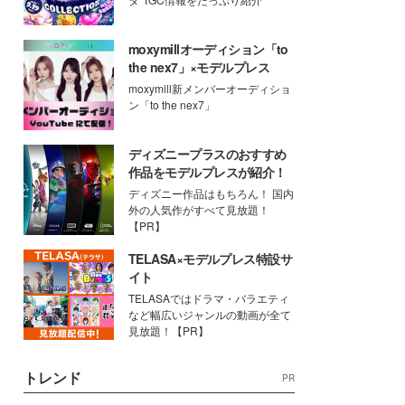
moxymillオーディション「to
the nex7」×モデルプレス
moxymill新メンバーオーディショ
ン「to the nex7」
ディズニープラスのおすすめ
作品をモデルプレスが紹介！
ディズニー作品はもちろん！ 国内
外の人気作がすべて見放題！
【PR】
TELASA×モデルプレス特設サ
イト
TELASAではドラマ・バラエティ
など幅広いジャンルの動画が全て
見放題！【PR】
トレンド
PR