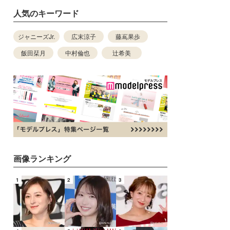
人気のキーワード
ジャニーズJr.
広末涼子
藤嶌果歩
飯田栞月
中村倫也
辻希美
画像ランキング
1
2
3