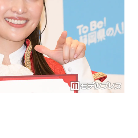
Loaded
:
90.51%