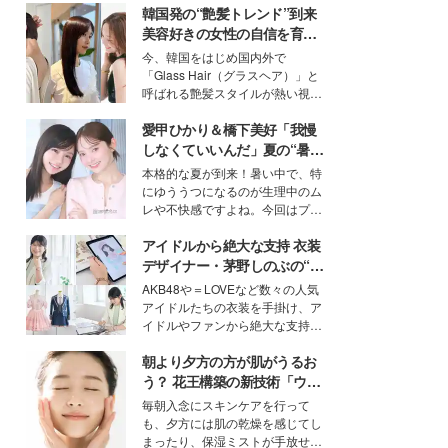
韓国発の“艶髪トレンド”到来
美容好きの女性の自信を育む
「ヘアケア事情」って？
今、韓国をはじめ国内外で
「Glass Hair（グラスヘア）」と
呼ばれる艶髪スタイルが熱い視線
を集めています。メイクやファッ
愛甲ひかり＆橋下美好「我慢
ションの完成度を高めるベースと
して、“髪そのものの美しさ”に改
しなくていいんだ」夏の“暑さ
めて注目する人が増えている様
対策”の新しい選択肢とは？
本格的な夏が到来！暑い中で、特
子。今回は、そんな憧れの艶やか
にゆううつになるのが生理中のム
な髪を日常で叶える、美容好きの
レや不快感ですよね。今回はプラ
女性たちのヘアケア事情を紹介し
イベートでも仲良しで旅行好きな
ます。
アイドルから絶大な支持 衣装
モデル・愛甲ひかりさんと橋下美
好さんを迎えて本音で女子会トー
デザイナー・茅野しのぶの“可
ク。猛暑のお出かけを快適に過ご
愛い”を作る美学＜「シチズン
AKB48や＝LOVEなど数々の人気
すヒントや、2人が感動した夏の
クロスシー」インタビュー＞
アイドルたちの衣装を手掛け、ア
生理の新常識にも迫りました。
イドルやファンから絶大な支持を
得る、株式会社オサレカンパニー
朝より夕方の方が肌がうるお
取締役兼クリエイティブディレク
ター・茅野しのぶ。一人ひとりの
う？ 花王構築の新技術「ウォ
個性に寄り添い、魅力を引き出す
ーターキャプチャリングスキ
毎朝入念にスキンケアを行って
衣装作りは、多くの女性たちに勇
ン（捕水肌）」がスキンケア
も、夕方には肌の乾燥を感じてし
気と自信を与え続けている。
の常識を変える予感
まったり、保湿ミストが手放せな