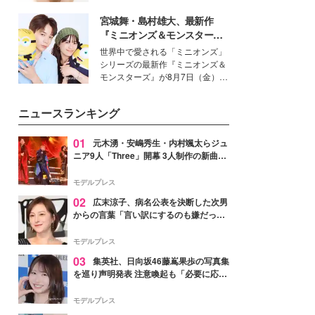
いという読者も多いのでは？そん
宮城舞・島村雄大、最新作
な美容の常識を大きく変える可能
性を秘めた、革新的な「Water
『ミニオンズ＆モンスター
Capturing Skin（ウォーターキャ
ズ』の魅力熱弁 ハチャメチャ
世界中で愛される「ミニオンズ」
プチャリングスキン：捕水肌）」
だけじゃない“友情と絆”に感
シリーズの最新作『ミニオンズ＆
技術を、花王が構築した。
動
モンスターズ』が8月7日（金）に
公開。モデルプレスでは、“大のミ
ニオン好き”という共通点を持つモ
ニュースランキング
デルの宮城舞と島村雄大の特別対
談をお届け！それぞれの視点か
ら、今作ならではの魅力や予想外
01
元木湧・安嶋秀生・内村颯太らジュ
の感動をもたらす奥深いストーリ
ニア9人「Three」開幕 3人制作の新曲＆
ーについて熱く語り合ってもらっ
手描きセットに込めた想い「もっと前に
た。
進んで夢を掴みたい」【ゲネプロレポ】
モデルプレス
02
広末涼子、病名公表を決断した次男
からの言葉「言い訳にするのも嫌だっ
た」「言うべきか迷った」
モデルプレス
03
集英社、日向坂46藤嶌果歩の写真集
を巡り声明発表 注意喚起も「必要に応じ
て法的措置を含む対応を検討」
モデルプレス