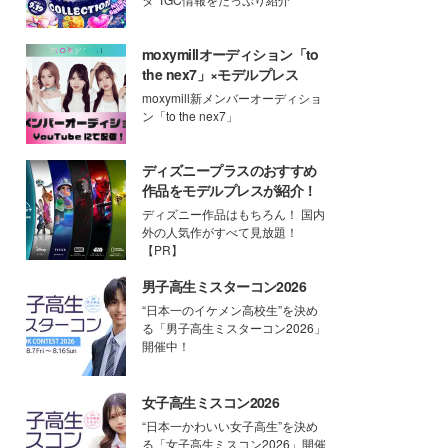
moxymillオーディション「to
the nex7」×モデルプレス
moxymill新メンバーオーディショ
ン「to the nex7」
ディズニープラスのおすすめ
作品をモデルプレスが紹介！
ディズニー作品はもちろん！ 国内
外の人気作がすべて見放題！
【PR】
男子高生ミスターコン2026
“日本一のイケメン高校生”を決め
る「男子高生ミスターコン2026」
開催中！
女子高生ミスコン2026
“日本一かわいい女子高生”を決め
る「女子高生ミスコン2026」開催