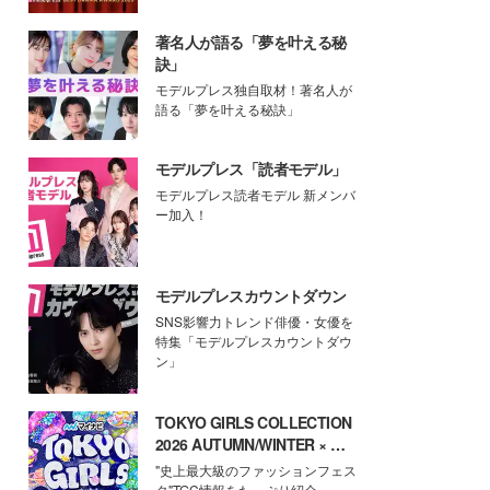
著名人が語る「夢を叶える秘
訣」
モデルプレス独自取材！著名人が
語る「夢を叶える秘訣」
モデルプレス「読者モデル」
モデルプレス読者モデル 新メンバ
ー加入！
モデルプレスカウントダウン
SNS影響力トレンド俳優・女優を
特集「モデルプレスカウントダウ
ン」
TOKYO GIRLS COLLECTION
2026 AUTUMN/WINTER × モ
デルプレス
"史上最大級のファッションフェス
タ"TGC情報をたっぷり紹介