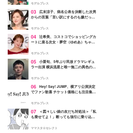
「かっこいい」と反響
モデルプレス
03
広末涼子、病名公表を決断した次男
からの言葉「言い訳にするのも嫌だっ
た」「言うべきか迷った」
モデルプレス
04
辻希美、コストコでショッピングカ
ートに座る次女・夢空（ゆめあ）ちゃん
の姿公開「乗りこなしてる感じが可愛す
ぎ」「成長を感じる」の声
モデルプレス
05
小栗旬、5年ぶり民放ドラマレギュ
ラー出演 横浜流星と唯一無二の異色のバ
ディで初共演【LOST10】
モデルプレス
06
Hey! Say! JUMP、横アリ公演決定
でファン歓喜 チケット価格にも注目集ま
る「激アツ」「平成に戻ったみたい」
モデルプレス
07
＜図々しい娘の友だち対処法＞「私
も乗せてよ！」断っても強引に乗り込ん
でくる友だち【第1話まんが】
ママスタ☆セレクト