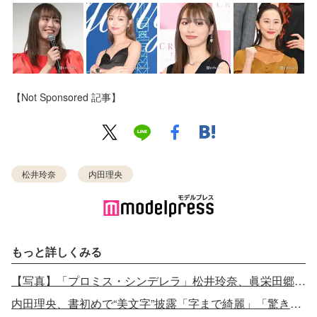
【Not Sponsored 記事】
松井玲奈
内田理央
もっと詳しくみる
【写真】「プロミス・シンデレラ」松井玲奈、眞栄田郷敦に衝撃の行動「震えが止まらない」
内田理央、書初めで“美文字”披露「字まで綺麗」「驚きの上手さ」と反響