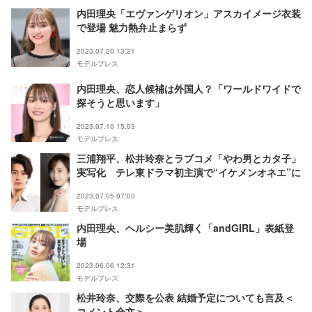
内田理央「エヴァンゲリオン」アスカイメージ衣装
で登場 魅力熱弁止まらず
2023.07.20 13:21
モデルプレス
内田理央、恋人候補は外国人？「ワールドワイドで
探そうと思います」
2023.07.10 15:03
モデルプレス
三浦翔平、松井玲奈とラブコメ「やわ男とカタ子」
実写化 テレ東ドラマ初主演で“イケメンオネエ”に
2023.07.05 07:00
モデルプレス
内田理央、ヘルシー美肌輝く「andGIRL」表紙登
場
2023.06.06 12:31
モデルプレス
松井玲奈、交際を公表 結婚予定についても言及＜
コメント全文＞