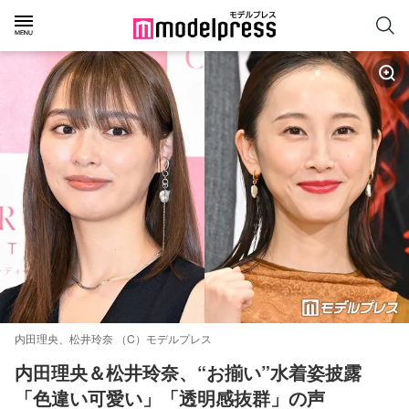
内田理央、松井玲奈 （C）モデルプレス
内田理央＆松井玲奈、“お揃い”水着姿披露
「色違い可愛い」「透明感抜群」の声