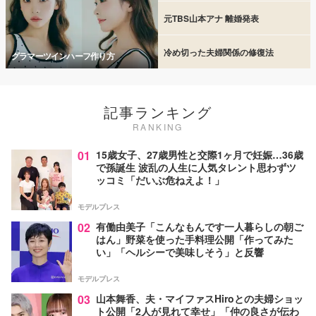
元TBS山本アナ 離婚発表
冷め切った夫婦関係の修復法
グラマーツインハーフ作り方
記事ランキング
RANKING
01
15歳女子、27歳男性と交際1ヶ月で妊娠…36歳
で孫誕生 波乱の人生に人気タレント思わずツ
ッコミ「だいぶ危ねえよ！」
モデルプレス
02
有働由美子「こんなもんです一人暮らしの朝ご
はん」野菜を使った手料理公開「作ってみた
い」「ヘルシーで美味しそう」と反響
モデルプレス
03
山本舞香、夫・マイファスHiroとの夫婦ショッ
ト公開「2人が見れて幸せ」「仲の良さが伝わ