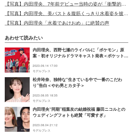
【写真】内田理央、7年前デビュー当時の姿が「衝撃的」と話題「別人みたい」の声に本人コメント
【写真】内田理央、美バスト＆腹筋くっきり水着姿を披露「理想のスタイル」「腹筋セクシー」の声
【写真】内田理央「水着であけおめ」に絶賛の声
あわせて読みたい
内田理央、西野七瀬のライバルに「ポケモン」原
案・初オリジナルドラマキャスト発表＜ポケットに
冒険をつめこんで＞
2023.09.14 17:00
モデルプレス
松井玲奈、独特な“生きている中で一番のこだわ
り”告白＜やわ男とカタ子＞
2023.08.05 18:35
モデルプレス
内田理央“同期”稲葉友の結婚祝福 藤田ニコルとの
ウェディングフォトも絶賛「可愛すぎ」
2023.08.04 21:12
モデルプレス