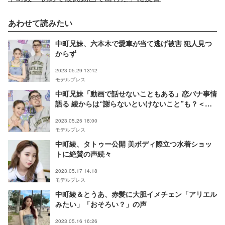
あわせて読みたい
中町兄妹、六本木で愛車が当て逃げ被害 犯人見つ
からず
2023.05.29 13:42
モデルプレス
中町兄妹「動画で話せないこともある」恋バナ事情
語る 綾からは“謝らないといけないこと”も？＜モ
デルプレスインタビュー＞
2023.05.25 18:00
モデルプレス
中町綾、タトゥー公開 美ボディ際立つ水着ショッ
トに絶賛の声続々
2023.05.17 14:18
モデルプレス
中町綾＆とうあ、赤髪に大胆イメチェン「アリエル
みたい」「おそろい？」の声
2023.05.16 16:26