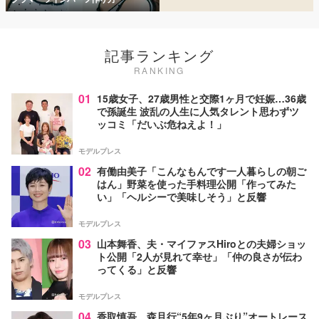
記事ランキング
RANKING
01
15歳女子、27歳男性と交際1ヶ月で妊娠…36歳
で孫誕生 波乱の人生に人気タレント思わずツ
ッコミ「だいぶ危ねえよ！」
モデルプレス
02
有働由美子「こんなもんです一人暮らしの朝ご
はん」野菜を使った手料理公開「作ってみた
い」「ヘルシーで美味しそう」と反響
モデルプレス
03
山本舞香、夫・マイファスHiroとの夫婦ショッ
ト公開「2人が見れて幸せ」「仲の良さが伝わ
ってくる」と反響
モデルプレス
04
香取慎吾、森且行“5年9ヶ月ぶり”オートレース