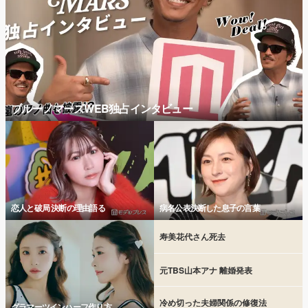
ブルーノマーズWEB独占インタビュー
恋人と破局 決断の理由語る
病名公表決断した息子の言葉
寿美花代さん死去
元TBS山本アナ 離婚発表
冷め切った夫婦関係の修復法
グラマーツインハーフ作り方