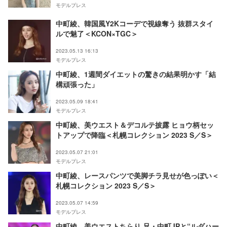
モデルプレス
中町綾、韓国風Y2Kコーデで視線奪う 抜群スタイ
ルで魅了＜KCON×TGC＞
2023.05.13 16:13
モデルプレス
中町綾、1週間ダイエットの驚きの結果明かす「結
構頑張った」
2023.05.09 18:41
モデルプレス
中町綾、美ウエスト＆デコルテ披露 ヒョウ柄セッ
トアップで降臨＜札幌コレクション 2023 S／S＞
2023.05.07 21:01
モデルプレス
中町綾、レースパンツで美脚チラ見せが色っぽい＜
札幌コレクション 2023 S／S＞
2023.05.07 14:59
モデルプレス
中町綾、美ウエストちらり 兄・中町JPと“ルダハー