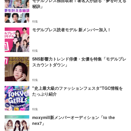
モデルプレス独自取材！著名人が語る「夢を叶える
秘訣」
特集
モデルプレス読者モデル 新メンバー加入！
特集
SNS影響力トレンド俳優・女優を特集「モデルプレ
スカウントダウン」
特集
"史上最大級のファッションフェスタ"TGC情報を
たっぷり紹介
特集
moxymill新メンバーオーディション「to the
nex7」