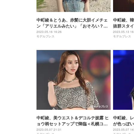
中町綾＆とうあ、赤髪に大胆イメチェ
中町綾、韓
ン「アリエルみたい」「おそろい？」
抜群スタイ
の声
2023.05.16 16:26
2023.05.13 16
モデルプレス
モデルプレス
中町綾、美ウエスト＆デコルテ披露 ヒ
中町綾、レ
ョウ柄セットアップで降臨＜札幌コレ
が色っぽい＜
クション 2023 S／S＞
／S＞
2023.05.07 21:01
2023.05.07 14