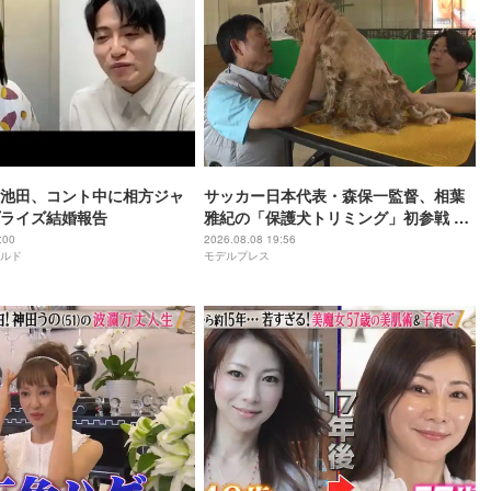
池田、コント中に相方ジャ
サッカー日本代表・森保一監督、相葉
ライズ結婚報告
雅紀の「保護犬トリミング」初参戦 ド
リームチームで心込めて挑む【24時間
:00
2026.08.08 19:56
ルド
モデルプレス
テレビ49】