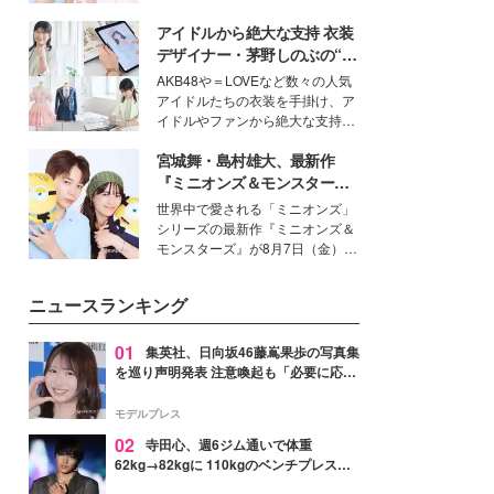
イベートでも仲良しで旅行好きな
アイドルから絶大な支持 衣装
モデル・愛甲ひかりさんと橋下美
好さんを迎えて本音で女子会トー
デザイナー・茅野しのぶの“可
ク。猛暑のお出かけを快適に過ご
愛い”を作る美学＜「シチズン
AKB48や＝LOVEなど数々の人気
すヒントや、2人が感動した夏の
クロスシー」インタビュー＞
アイドルたちの衣装を手掛け、ア
生理の新常識にも迫りました。
イドルやファンから絶大な支持を
得る、株式会社オサレカンパニー
宮城舞・島村雄大、最新作
取締役兼クリエイティブディレク
ター・茅野しのぶ。一人ひとりの
『ミニオンズ＆モンスター
個性に寄り添い、魅力を引き出す
ズ』の魅力熱弁 ハチャメチャ
世界中で愛される「ミニオンズ」
衣装作りは、多くの女性たちに勇
だけじゃない“友情と絆”に感
シリーズの最新作『ミニオンズ＆
気と自信を与え続けている。
動
モンスターズ』が8月7日（金）に
公開。モデルプレスでは、“大のミ
ニオン好き”という共通点を持つモ
ニュースランキング
デルの宮城舞と島村雄大の特別対
談をお届け！それぞれの視点か
ら、今作ならではの魅力や予想外
01
集英社、日向坂46藤嶌果歩の写真集
の感動をもたらす奥深いストーリ
を巡り声明発表 注意喚起も「必要に応じ
ーについて熱く語り合ってもらっ
て法的措置を含む対応を検討」
た。
モデルプレス
02
寺田心、週6ジム通いで体重
62kg→82kgに 110kgのベンチプレス持
ち上げる姿披露「胸板の厚みすごい」