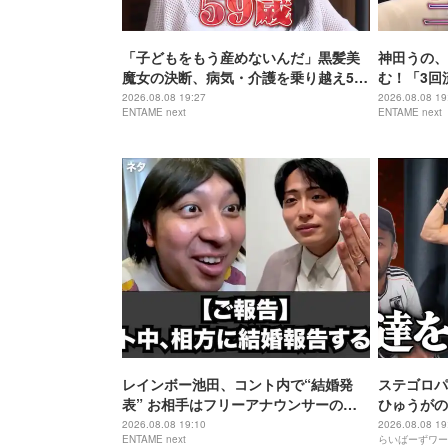
「子どもをもう産めないんだ」黒髪美
神田うの、
魔女の決断、病気・介護を乗り越え56
む！「3回
歳で“おばあちゃん”に
身の過去を
2026.08.08 19:27
2026.08.08 19
ENTAME next
ENTAME next
レインボー池田、コント内で“結婚発
ステゴロパ
表” お相手はフリーアナウンサーの佐
ひゅうがの
藤佳奈
2026.08.08 19:10
2026.08.08 19
ENTAME next
らいばーずワー