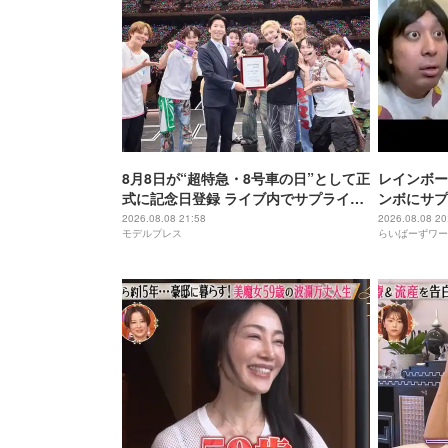
8月8日が“超特急・8号車の日”として正
レインボー
式に記念日登録 ライブ内でサプライズ
ンボにサプ
発表
2026.08.08 21:58
2026.08.08 20
モデルプレス
らいばーずワー