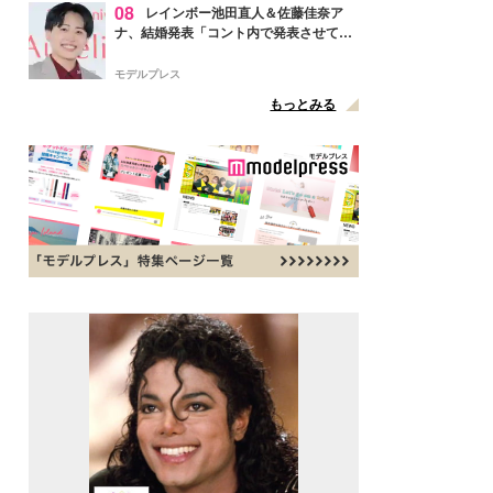
08
レインボー池田直人＆佐藤佳奈ア
ナ、結婚発表「コント内で発表させてい
ただきました」読売テレビ退社は生活拠
点変更のため
モデルプレス
もっとみる