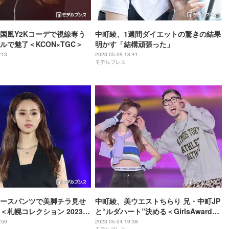
国風Y2Kコーデで視線奪う
中町綾、1週間ダイエットの驚きの結果
ルで魅了＜KCON×TGC＞
明かす「結構頑張った」
:13
2023.05.09 18:41
モデルプレス
ースパンツで美脚チラ見せ
中町綾、美ウエストちらり 兄・中町JP
札幌コレクション 2023 S
と“ルダハート”決める＜GirlsAward
2023 S／S＞
:59
2023.05.04 19:38