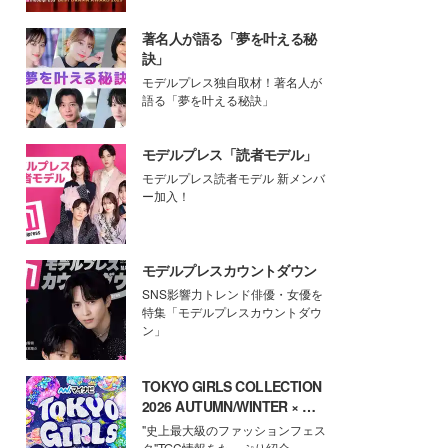
著名人が語る「夢を叶える秘
訣」
モデルプレス独自取材！著名人が
語る「夢を叶える秘訣」
モデルプレス「読者モデル」
モデルプレス読者モデル 新メンバ
ー加入！
モデルプレスカウントダウン
SNS影響力トレンド俳優・女優を
特集「モデルプレスカウントダウ
ン」
TOKYO GIRLS COLLECTION
2026 AUTUMN/WINTER × モ
デルプレス
"史上最大級のファッションフェス
タ"TGC情報をたっぷり紹介