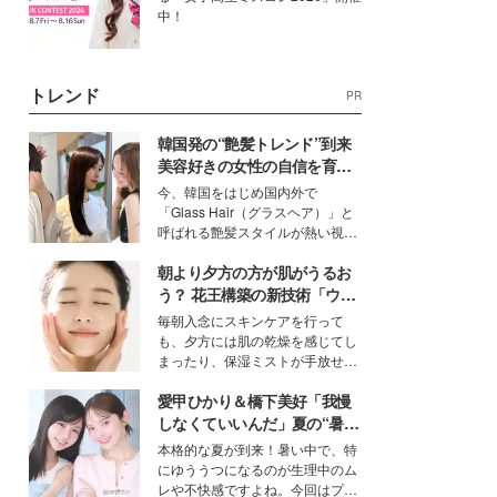
中！
トレンド
PR
韓国発の“艶髪トレンド”到来
美容好きの女性の自信を育む
「ヘアケア事情」って？
今、韓国をはじめ国内外で
「Glass Hair（グラスヘア）」と
呼ばれる艶髪スタイルが熱い視線
を集めています。メイクやファッ
朝より夕方の方が肌がうるお
ションの完成度を高めるベースと
して、“髪そのものの美しさ”に改
う？ 花王構築の新技術「ウォ
めて注目する人が増えている様
ーターキャプチャリングスキ
毎朝入念にスキンケアを行って
子。今回は、そんな憧れの艶やか
ン（捕水肌）」がスキンケア
も、夕方には肌の乾燥を感じてし
な髪を日常で叶える、美容好きの
の常識を変える予感
まったり、保湿ミストが手放せな
女性たちのヘアケア事情を紹介し
いという読者も多いのでは？そん
ます。
愛甲ひかり＆橋下美好「我慢
な美容の常識を大きく変える可能
性を秘めた、革新的な「Water
しなくていいんだ」夏の“暑さ
Capturing Skin（ウォーターキャ
対策”の新しい選択肢とは？
本格的な夏が到来！暑い中で、特
プチャリングスキン：捕水肌）」
にゆううつになるのが生理中のム
技術を、花王が構築した。
レや不快感ですよね。今回はプラ