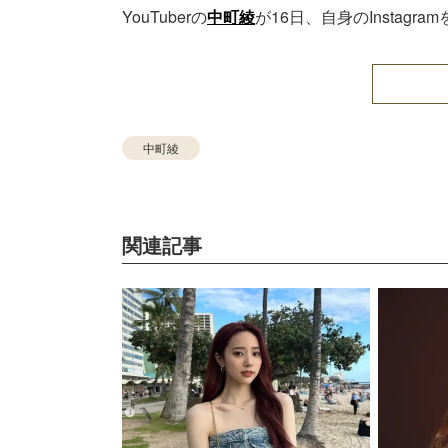
YouTuberの
中町綾
が16日、自身のInsta
中町綾
関連記事