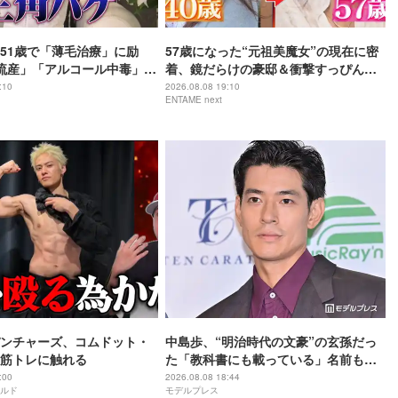
51歳で「薄毛治療」に励
57歳になった“元祖美魔女”の現在に密
流産」「アルコール中毒」自
着、鏡だらけの豪邸＆衝撃すっぴん姿
赤裸々告白
を披露
:10
2026.08.08 19:10
ENTAME next
ンチャーズ、コムドット・
中島歩、“明治時代の文豪”の玄孫だっ
筋トレに触れる
た「教科書にも載っている」名前も先
祖に由来
:00
2026.08.08 18:44
ルド
モデルプレス