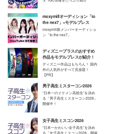
moxymillオーディション「to
the nex7」×モデルプレス
moxymill新メンバーオーディショ
ン「to the nex7」
ディズニープラスのおすすめ
作品をモデルプレスが紹介！
ディズニー作品はもちろん！ 国内
外の人気作がすべて見放題！
【PR】
男子高生ミスターコン2026
“日本一のイケメン高校生”を決め
る「男子高生ミスターコン2026」
開催中！
女子高生ミスコン2026
“日本一かわいい女子高生”を決め
る「女子高生ミスコン2026」開催