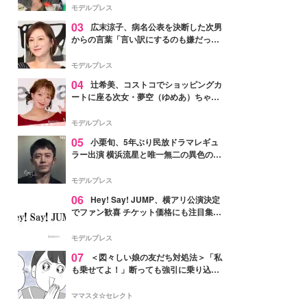
「かっこいい」と反響
モデルプレス
03
広末涼子、病名公表を決断した次男
からの言葉「言い訳にするのも嫌だっ
た」「言うべきか迷った」
モデルプレス
04
辻希美、コストコでショッピングカ
ートに座る次女・夢空（ゆめあ）ちゃん
の姿公開「乗りこなしてる感じが可愛す
ぎ」「成長を感じる」の声
モデルプレス
05
小栗旬、5年ぶり民放ドラマレギュ
ラー出演 横浜流星と唯一無二の異色のバ
ディで初共演【LOST10】
モデルプレス
06
Hey! Say! JUMP、横アリ公演決定
でファン歓喜 チケット価格にも注目集ま
る「激アツ」「平成に戻ったみたい」
モデルプレス
07
＜図々しい娘の友だち対処法＞「私
も乗せてよ！」断っても強引に乗り込ん
でくる友だち【第1話まんが】
ママスタ☆セレクト