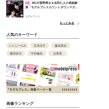
08
M!LK曽野舜太＆吉田仁人の表紙解
禁「モデルプレスカウントダウンマガジ
ン」巻頭に登場
モデルプレス
もっとみる
人気のキーワード
ジャニーズJr.
広末涼子
藤嶌果歩
飯田栞月
中村倫也
辻希美
画像ランキング