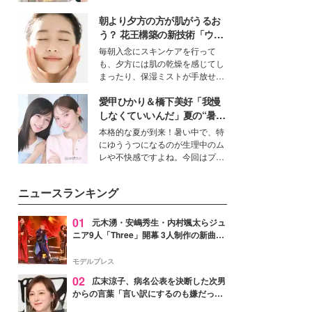
を集めています。メイクやファッ
朝より夕方の方が肌がうるお
ションの完成度を高めるベースと
して、“髪そのものの美しさ”に改
う？ 花王構築の新技術「ウォ
めて注目する人が増えている様
ーターキャプチャリングスキ
毎朝入念にスキンケアを行って
子。今回は、そんな憧れの艶やか
ン（捕水肌）」がスキンケア
も、夕方には肌の乾燥を感じてし
な髪を日常で叶える、美容好きの
の常識を変える予感
まったり、保湿ミストが手放せな
女性たちのヘアケア事情を紹介し
いという読者も多いのでは？そん
ます。
愛甲ひかり＆橋下美好「我慢
な美容の常識を大きく変える可能
性を秘めた、革新的な「Water
しなくていいんだ」夏の“暑さ
Capturing Skin（ウォーターキャ
対策”の新しい選択肢とは？
本格的な夏が到来！暑い中で、特
プチャリングスキン：捕水肌）」
にゆううつになるのが生理中のム
技術を、花王が構築した。
レや不快感ですよね。今回はプラ
イベートでも仲良しで旅行好きな
モデル・愛甲ひかりさんと橋下美
ニュースランキング
好さんを迎えて本音で女子会トー
ク。猛暑のお出かけを快適に過ご
すヒントや、2人が感動した夏の
01
元木湧・安嶋秀生・内村颯太らジュ
生理の新常識にも迫りました。
ニア9人「Three」開幕 3人制作の新曲＆
手描きセットに込めた想い「もっと前に
進んで夢を掴みたい」【ゲネプロレポ】
モデルプレス
02
広末涼子、病名公表を決断した次男
からの言葉「言い訳にするのも嫌だっ
た」「言うべきか迷った」