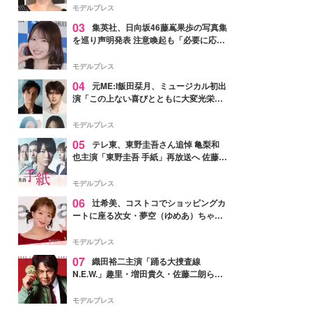
モデルプレス
03
集英社、日向坂46藤嶌果歩の写真集
を巡り声明発表 注意喚起も「必要に応じ
て法的措置を含む対応を検討」
モデルプレス
04
元ME:I飯田栞月、ミュージカル初出
演「この上ない喜びとともに大変光栄」
4年ぶり上演「ファントム」城田優らキ
ャスト発表
モデルプレス
05
テレ東、東野圭吾さん追悼 亀梨和
也主演「東野圭吾 手紙」再放送へ 佐藤隆
太・本田翼・中村倫也ら出演
モデルプレス
06
辻希美、コストコでショッピングカ
ートに座る次女・夢空（ゆめあ）ちゃん
の姿公開「乗りこなしてる感じが可愛す
ぎ」「成長を感じる」の声
モデルプレス
07
織田裕二主演「踊る大捜査線
N.E.W.」趣里・増田貴久・佐藤二朗ら新
メンバー紹介映像解禁 各キャラクター象
徴する“謎のキーワード”も
モデルプレス