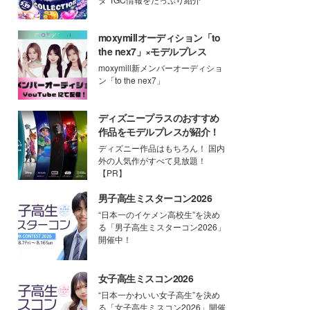
moxymillオーディション「to
the nex7」×モデルプレス
moxymill新メンバーオーディショ
ン「to the nex7」
ディズニープラスのおすすめ
作品をモデルプレスが紹介！
ディズニー作品はもちろん！ 国内
外の人気作がすべて見放題！
【PR】
男子高生ミスターコン2026
“日本一のイケメン高校生”を決め
る「男子高生ミスターコン2026」
開催中！
女子高生ミスコン2026
“日本一かわいい女子高生”を決め
る「女子高生ミスコン2026」開催