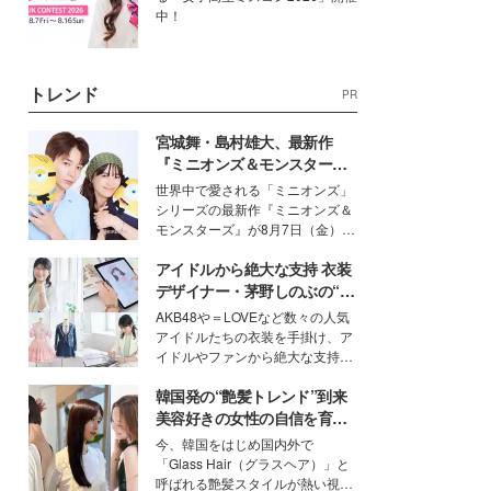
中！
トレンド
PR
宮城舞・島村雄大、最新作
『ミニオンズ＆モンスター
ズ』の魅力熱弁 ハチャメチャ
世界中で愛される「ミニオンズ」
だけじゃない“友情と絆”に感
シリーズの最新作『ミニオンズ＆
動
モンスターズ』が8月7日（金）に
公開。モデルプレスでは、“大のミ
アイドルから絶大な支持 衣装
ニオン好き”という共通点を持つモ
デルの宮城舞と島村雄大の特別対
デザイナー・茅野しのぶの“可
談をお届け！それぞれの視点か
愛い”を作る美学＜「シチズン
AKB48や＝LOVEなど数々の人気
ら、今作ならではの魅力や予想外
クロスシー」インタビュー＞
アイドルたちの衣装を手掛け、ア
の感動をもたらす奥深いストーリ
イドルやファンから絶大な支持を
ーについて熱く語り合ってもらっ
得る、株式会社オサレカンパニー
た。
韓国発の“艶髪トレンド”到来
取締役兼クリエイティブディレク
ター・茅野しのぶ。一人ひとりの
美容好きの女性の自信を育む
個性に寄り添い、魅力を引き出す
「ヘアケア事情」って？
今、韓国をはじめ国内外で
衣装作りは、多くの女性たちに勇
「Glass Hair（グラスヘア）」と
気と自信を与え続けている。
呼ばれる艶髪スタイルが熱い視線