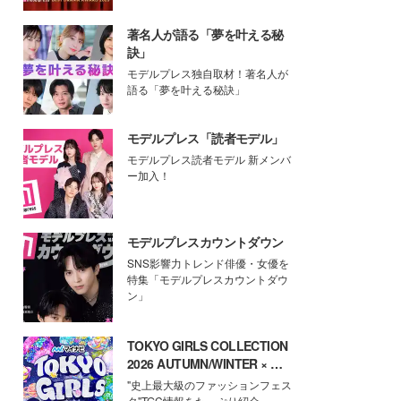
著名人が語る「夢を叶える秘
訣」
モデルプレス独自取材！著名人が
語る「夢を叶える秘訣」
モデルプレス「読者モデル」
モデルプレス読者モデル 新メンバ
ー加入！
モデルプレスカウントダウン
SNS影響力トレンド俳優・女優を
特集「モデルプレスカウントダウ
ン」
TOKYO GIRLS COLLECTION
2026 AUTUMN/WINTER × モ
デルプレス
"史上最大級のファッションフェス
タ"TGC情報をたっぷり紹介