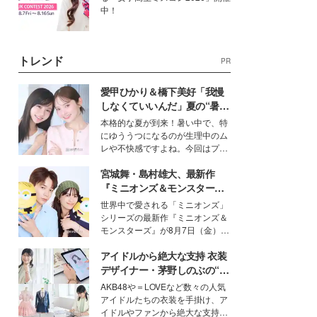
中！
トレンド
PR
愛甲ひかり＆橋下美好「我慢
しなくていいんだ」夏の“暑さ
対策”の新しい選択肢とは？
本格的な夏が到来！暑い中で、特
にゆううつになるのが生理中のム
レや不快感ですよね。今回はプラ
イベートでも仲良しで旅行好きな
宮城舞・島村雄大、最新作
モデル・愛甲ひかりさんと橋下美
好さんを迎えて本音で女子会トー
『ミニオンズ＆モンスター
ク。猛暑のお出かけを快適に過ご
ズ』の魅力熱弁 ハチャメチャ
世界中で愛される「ミニオンズ」
すヒントや、2人が感動した夏の
だけじゃない“友情と絆”に感
シリーズの最新作『ミニオンズ＆
生理の新常識にも迫りました。
動
モンスターズ』が8月7日（金）に
公開。モデルプレスでは、“大のミ
アイドルから絶大な支持 衣装
ニオン好き”という共通点を持つモ
デルの宮城舞と島村雄大の特別対
デザイナー・茅野しのぶの“可
談をお届け！それぞれの視点か
愛い”を作る美学＜「シチズン
AKB48や＝LOVEなど数々の人気
ら、今作ならではの魅力や予想外
クロスシー」インタビュー＞
アイドルたちの衣装を手掛け、ア
の感動をもたらす奥深いストーリ
イドルやファンから絶大な支持を