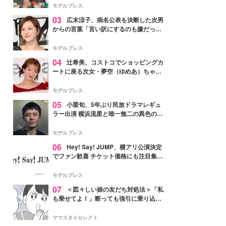
「かっこいい」と反響
モデルプレス
03
広末涼子、病名公表を決断した次男
からの言葉「言い訳にするのも嫌だっ
た」「言うべきか迷った」
モデルプレス
04
辻希美、コストコでショッピングカ
ートに座る次女・夢空（ゆめあ）ちゃん
の姿公開「乗りこなしてる感じが可愛す
ぎ」「成長を感じる」の声
モデルプレス
05
小栗旬、5年ぶり民放ドラマレギュ
ラー出演 横浜流星と唯一無二の異色のバ
ディで初共演【LOST10】
モデルプレス
06
Hey! Say! JUMP、横アリ公演決定
でファン歓喜 チケット価格にも注目集ま
る「激アツ」「平成に戻ったみたい」
モデルプレス
07
＜図々しい娘の友だち対処法＞「私
も乗せてよ！」断っても強引に乗り込ん
でくる友だち【第1話まんが】
ママスタ☆セレクト