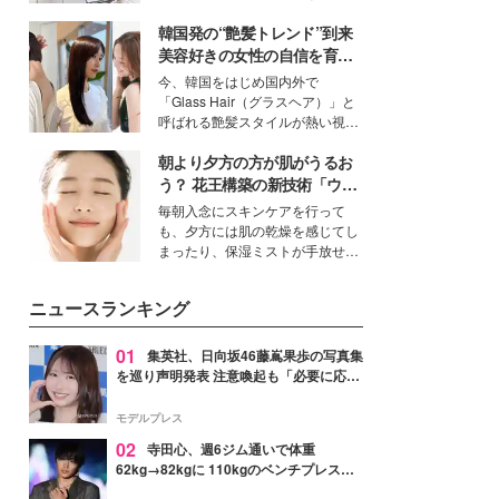
ーについて熱く語り合ってもらっ
得る、株式会社オサレカンパニー
た。
韓国発の“艶髪トレンド”到来
取締役兼クリエイティブディレク
ター・茅野しのぶ。一人ひとりの
美容好きの女性の自信を育む
個性に寄り添い、魅力を引き出す
「ヘアケア事情」って？
今、韓国をはじめ国内外で
衣装作りは、多くの女性たちに勇
「Glass Hair（グラスヘア）」と
気と自信を与え続けている。
呼ばれる艶髪スタイルが熱い視線
を集めています。メイクやファッ
朝より夕方の方が肌がうるお
ションの完成度を高めるベースと
して、“髪そのものの美しさ”に改
う？ 花王構築の新技術「ウォ
めて注目する人が増えている様
ーターキャプチャリングスキ
毎朝入念にスキンケアを行って
子。今回は、そんな憧れの艶やか
ン（捕水肌）」がスキンケア
も、夕方には肌の乾燥を感じてし
な髪を日常で叶える、美容好きの
の常識を変える予感
まったり、保湿ミストが手放せな
女性たちのヘアケア事情を紹介し
いという読者も多いのでは？そん
ます。
な美容の常識を大きく変える可能
ニュースランキング
性を秘めた、革新的な「Water
Capturing Skin（ウォーターキャ
プチャリングスキン：捕水肌）」
01
集英社、日向坂46藤嶌果歩の写真集
技術を、花王が構築した。
を巡り声明発表 注意喚起も「必要に応じ
て法的措置を含む対応を検討」
モデルプレス
02
寺田心、週6ジム通いで体重
62kg→82kgに 110kgのベンチプレス持
ち上げる姿披露「胸板の厚みすごい」