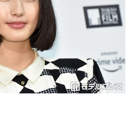
Loaded
:
87.03%