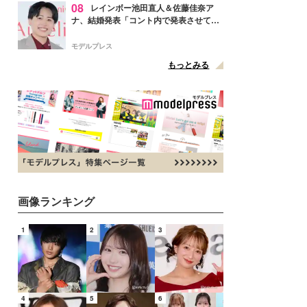
08
レインボー池田直人＆佐藤佳奈ア
ナ、結婚発表「コント内で発表させてい
ただきました」読売テレビ退社は生活拠
点変更のため
モデルプレス
もっとみる
画像ランキング
1
2
3
4
5
6