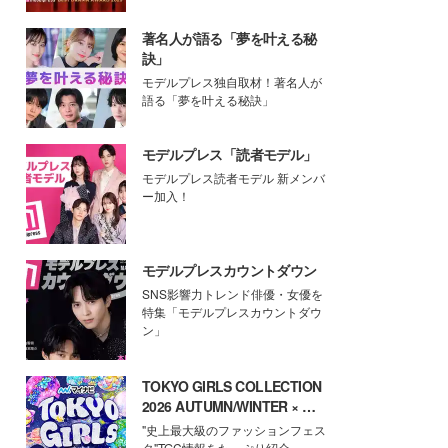
著名人が語る「夢を叶える秘
訣」
モデルプレス独自取材！著名人が
語る「夢を叶える秘訣」
モデルプレス「読者モデル」
モデルプレス読者モデル 新メンバ
ー加入！
モデルプレスカウントダウン
SNS影響力トレンド俳優・女優を
特集「モデルプレスカウントダウ
ン」
TOKYO GIRLS COLLECTION
2026 AUTUMN/WINTER × モ
デルプレス
"史上最大級のファッションフェス
タ"TGC情報をたっぷり紹介