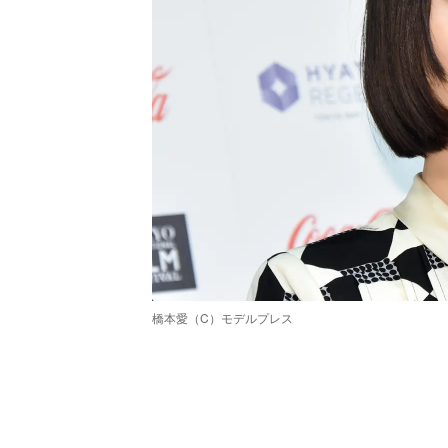
橋本愛（C）モデルプレス
/
Unmute