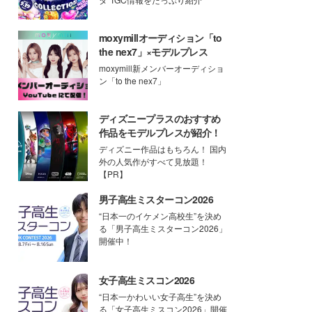
moxymillオーディション「to
the nex7」×モデルプレス
moxymill新メンバーオーディショ
ン「to the nex7」
ディズニープラスのおすすめ
作品をモデルプレスが紹介！
ディズニー作品はもちろん！ 国内
外の人気作がすべて見放題！
【PR】
男子高生ミスターコン2026
“日本一のイケメン高校生”を決め
る「男子高生ミスターコン2026」
開催中！
女子高生ミスコン2026
“日本一かわいい女子高生”を決め
る「女子高生ミスコン2026」開催