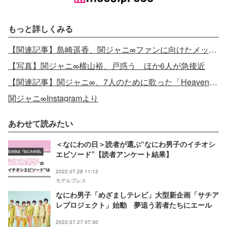
もっと詳しくみる
【関連記事】島崎遥香、関ジャニ∞ファンに向けたメッセージが話題「7色で描いてくれてありがとう」
【写真】関ジャニ∞横山裕、戸惑う ほか6人が急接近
【関連記事】関ジャニ∞、7人のために歌った「Heavenly Psycho」ファンに感動広がる
関ジャニ∞Instagramより
あわせて読みたい
＜なにわの日＞読者が選ぶ“なにわ男子のイチオシ
エピソード”【読者アンケート結果】
2022.07.28 11:12
モデルプレス
なにわ男子「めざましテレビ」大型新企画「サチア
レプロジェクト」始動 夢追う若者たちにエール
2022.07.27 07:30