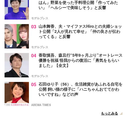
はん」野菜を使った手料理公開「作ってみた
い」「ヘルシーで美味しそう」と反響
モデルプレス
03
山本舞香、夫・マイファスHiroとの夫婦ショッ
ト公開「2人が見れて幸せ」「仲の良さが伝わ
ってくる」と反響
モデルプレス
04
香取慎吾、森且行“5年9ヶ月ぶり”オートレース
優勝を祝福 怪我からの復活に「勇気をもらい
ました」【全文】
モデルプレス
05
石田ゆり子（56）、生活雑貨があふれる自宅を
公開 飼い猫の様子に「ハニちゃんおててかわ
いいですね」などの声
ABEMA TIMES
もっとみる