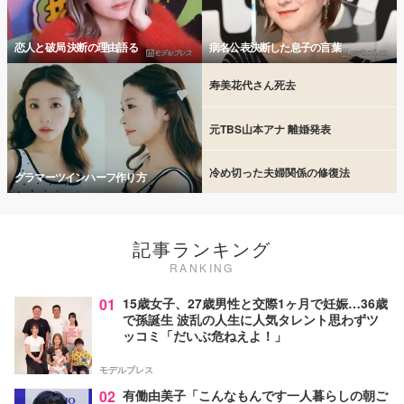
恋人と破局 決断の理由語る
病名公表決断した息子の言葉
寿美花代さん死去
元TBS山本アナ 離婚発表
冷め切った夫婦関係の修復法
グラマーツインハーフ作り方
記事ランキング
RANKING
01
15歳女子、27歳男性と交際1ヶ月で妊娠…36歳
で孫誕生 波乱の人生に人気タレント思わずツ
ッコミ「だいぶ危ねえよ！」
モデルプレス
02
有働由美子「こんなもんです一人暮らしの朝ご