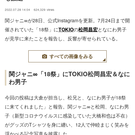
2022.07.28 14:04
624,329
views
関ジャニ∞が28日、公式Instagramを更新。7月24日まで開
催されていた「18祭」に
TOKIO
の
松岡昌宏
となにわ男子
が見学に来たことを報告し、反響が寄せられている。
すべての画像をみる
関ジャニ∞「18祭」にTOKIO松岡昌宏＆なに
わ男子
今回の投稿は大倉が担当し、松兄と、なにわ男子が18祭
に来てくれました」と報告。関ジャニ∞と松岡、なにわ男
子（新型コロナウイルスに感染していた大橋和也は不在）
がグッズのTシャツを身に纏い、12人で仲睦まじく笑みを
浮かべる記念写真を披露した。