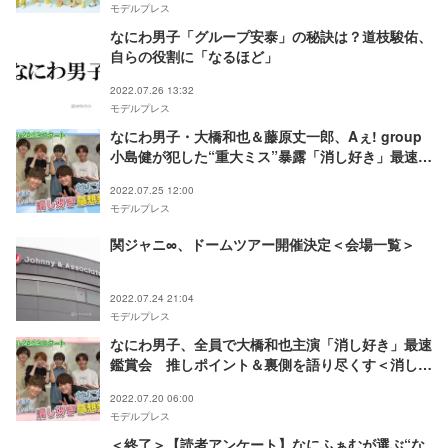
モデルプレス
なにわ男子「グループ安泰」の秘訣は？道枝駿佑、
自らの役割に「なるほど」
2022.07.26 13:32
モデルプレス
なにわ男子・大橋和也＆藤原丈一郎、Aぇ! group
小島健が犯した“重大ミス”暴露「消し好き」最速鑑
賞会第2弾配信＜消しゴムをくれた女子を好きにな
2022.07.25 12:00
った。＞
モデルプレス
関ジャニ∞、ドームツアー開催決定＜会場一覧＞
2022.07.24 21:04
モデルプレス
なにわ男子、全員で大橋和也主演「消し好き」最速
鑑賞会 推しポイント＆裏側を語り尽くす＜消しゴ
ムをくれた女子を好きになった。＞
2022.07.20 06:00
モデルプレス
＜終了＞【読者アンケート】なにふぁむが選ぶ“な