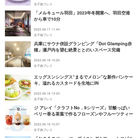
女子旅プレス
「メルキュール羽田」2023年冬開業へ、羽田空港
から車で10分
2022.06.17 11:44
女子旅プレス
兵庫にサウナ併設グランピング「Dot Glamping赤
穂」瀬戸内を望む絶景ととのいスペース完備
2022.06.16 15:20
女子旅プレス
エッグスンシングス“まるでメロン”な新作パンケー
キ、溢れるカスタードを生地にIN
2022.06.16 13:00
女子旅プレス
ジ アレイ「クラフトNo．9シリーズ」甘酸っぱい
ベリー香る茶葉で作るフローズンやフルーツティー
2022.06.16 10:57
女子旅プレス