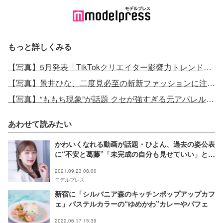
もっと詳しくみる
【写真】5月発表「TikTokクリエイター影響力トレンドランキング」TOP15【モデルプレスカウントダウン】
【写真】景井ひな、二度見必至の斬新ファッションに注目 「脱げちゃったの？」“思わずツッコミたくなるコーデ10選”
【写真】“ももち現象”が話題 クセが強すぎる元アパレル店員ももちって？
あわせて読みたい
かわいくなれる動画が話題・ひよん、過去の姿公表
に“不安と葛藤”「未完成の自分も見せていい」と思
えるようになった理由
2021.09.23 08:00
モデルプレス
新宿に「シルバニア森のキッチンポップアップカフ
ェ」パステルカラーの“ゆめかわ”カレーやパフェ
2022.06.17 15:39