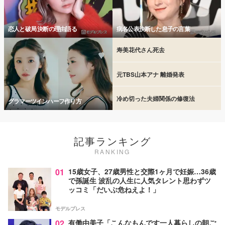
恋人と破局 決断の理由語る
病名公表決断した息子の言葉
寿美花代さん死去
元TBS山本アナ 離婚発表
冷め切った夫婦関係の修復法
グラマーツインハーフ作り方
記事ランキング
RANKING
01
15歳女子、27歳男性と交際1ヶ月で妊娠…36歳
で孫誕生 波乱の人生に人気タレント思わずツ
ッコミ「だいぶ危ねえよ！」
モデルプレス
02
有働由美子「こんなもんです一人暮らしの朝ご