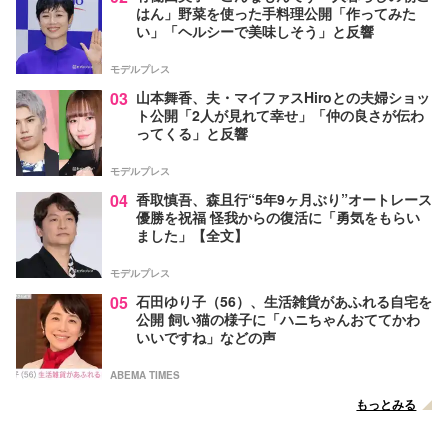
はん」野菜を使った手料理公開「作ってみた
い」「ヘルシーで美味しそう」と反響
モデルプレス
03
山本舞香、夫・マイファスHiroとの夫婦ショッ
ト公開「2人が見れて幸せ」「仲の良さが伝わ
ってくる」と反響
モデルプレス
04
香取慎吾、森且行“5年9ヶ月ぶり”オートレース
優勝を祝福 怪我からの復活に「勇気をもらい
ました」【全文】
モデルプレス
05
石田ゆり子（56）、生活雑貨があふれる自宅を
公開 飼い猫の様子に「ハニちゃんおててかわ
いいですね」などの声
ABEMA TIMES
もっとみる