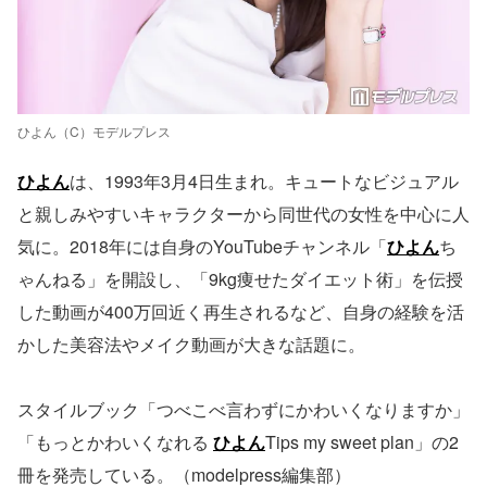
ひよん（C）モデルプレス
ひよん
は、1993年3月4日生まれ。キュートなビジュアル
と親しみやすいキャラクターから同世代の女性を中心に人
気に。2018年には自身のYouTubeチャンネル「
ひよん
ち
ゃんねる」を開設し、「9kg痩せたダイエット術」を伝授
した動画が400万回近く再生されるなど、自身の経験を活
かした美容法やメイク動画が大きな話題に。
スタイルブック「つべこべ言わずにかわいくなりますか」
「もっとかわいくなれる
ひよん
Tips my sweet plan」の2
冊を発売している。（modelpress編集部）