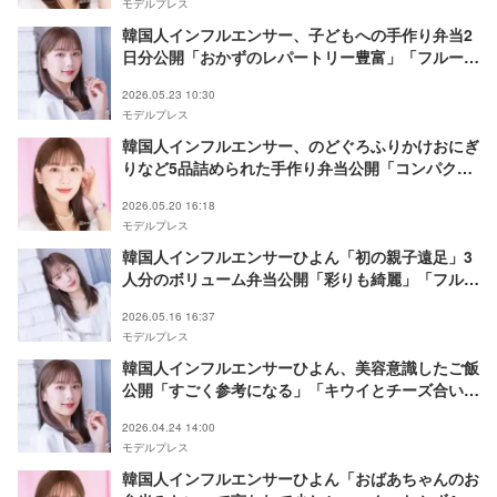
モデルプレス
韓国人インフルエンサー、子どもへの手作り弁当2
日分公開「おかずのレパートリー豊富」「フルーツ
の詰め方が美しい」の声
2026.05.23 10:30
モデルプレス
韓国人インフルエンサー、のどぐろふりかけおにぎ
りなど5品詰められた手作り弁当公開「コンパクト
に詰まってて綺麗」「どれも美味しそう」の声
2026.05.20 16:18
モデルプレス
韓国人インフルエンサーひよん「初の親子遠足」3
人分のボリューム弁当公開「彩りも綺麗」「フルー
ツまで用意されていて完璧」と反響
2026.05.16 16:37
モデルプレス
韓国人インフルエンサーひよん、美容意識したご飯
公開「すごく参考になる」「キウイとチーズ合いそ
う」の声
2026.04.24 14:00
モデルプレス
韓国人インフルエンサーひよん「おばあちゃんのお