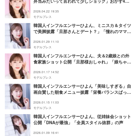
弁当みたいって言われて少しショック」おかず4品
の作り置き解凍の手作り弁当披露「参考になる」
2026.04.22 19:35
「栄養バランス良さそう」の声
モデルプレス
韓国人インフルエンサーひよん、ミニスカ＆タイツ
で美脚披露「旦那さんとデート？」「憧れのママ」
の声
2026.01.29 11:10
モデルプレス
韓国人インフルエンサーひよん、夫＆2歳娘との外
食家族ショット公開「旦那様おしゃれ」「娘ちゃん
のコーデ可愛い」と反響
2026.01.17 14:52
モデルプレス
韓国人インフルエンサーひよん「美味しすぎる」自
画自賛した朝食メニュー披露「栄養バランスばっち
り」「体によさそう」の声
2026.01.15 11:03
モデルプレス
韓国人インフルエンサーひよん、従姉妹会ショット
公開「DNAが最強」「全員スタイル抜群」の声
2026.01.09 16:41