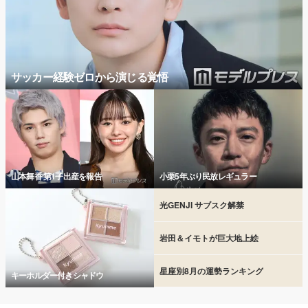
サッカー経験ゼロから演じる覚悟
山本舞香 第1子出産を報告
小栗5年ぶり民放レギュラー
光GENJI サブスク解禁
岩田＆イモトが巨大地上絵
星座別8月の運勢ランキング
キーホルダー付きシャドウ