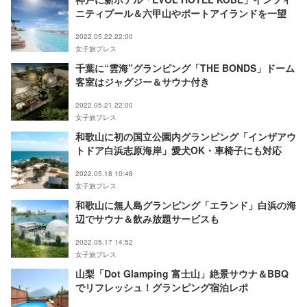
ニティプール＆六甲山やポートアイランドを一望
2022.05.22 22:00
女子旅プレス
千葉に“雲海”グランピング「THE BONDS」ドーム
客室はジャグジー＆サウナ付き
2022.05.21 22:00
女子旅プレス
和歌山に初の国立公園内グランピング「インザアウ
トドア白浜志原海岸」愛犬OK・車椅子にも対応
2022.05.18 10:48
女子旅プレス
和歌山に無人島グランピング「エランド」白浜の海
辺でサウナ＆飲み放題サービスも
2022.05.17 14:52
女子旅プレス
山梨「Dot Glamping 富士山」絶景サウナ＆BBQ
でリフレッシュ！グランピング宿泊レポ