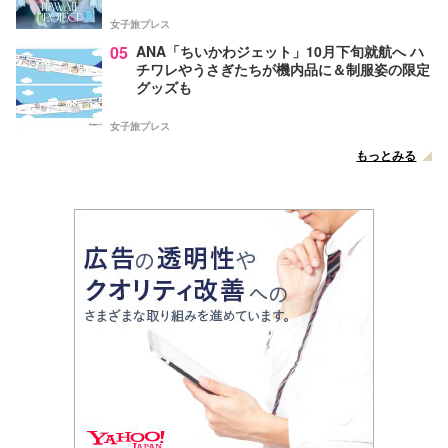
女子旅プレス
05
ANA「ちいかわジェット」10月下旬就航へ ハ
チワレやうさぎたちが機内品に＆制服姿の限定
グッズも
女子旅プレス
もっとみる