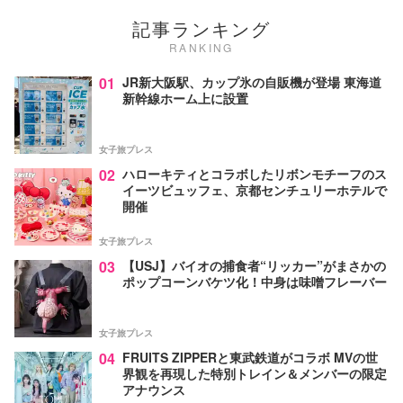
記事ランキング
RANKING
01
JR新大阪駅、カップ氷の自販機が登場 東海道
新幹線ホーム上に設置
女子旅プレス
02
ハローキティとコラボしたリボンモチーフのス
イーツビュッフェ、京都センチュリーホテルで
開催
女子旅プレス
03
【USJ】バイオの捕食者“リッカー”がまさかの
ポップコーンバケツ化！中身は味噌フレーバー
女子旅プレス
04
FRUITS ZIPPERと東武鉄道がコラボ MVの世
界観を再現した特別トレイン＆メンバーの限定
アナウンス