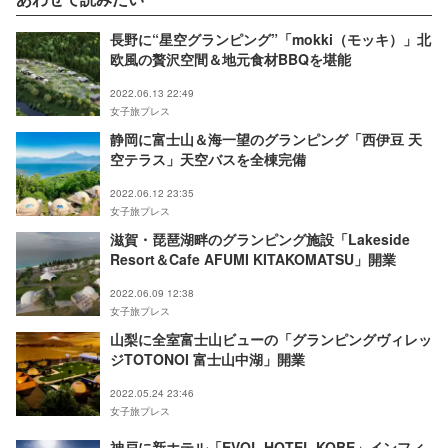
長野に“星空グランピング”「mokki（モッキ）」北
欧風の贅沢空間＆地元食材BBQを堪能
2022.06.13 22:49
女子旅プレス
静岡に富士山＆海一望のグランピング「西伊豆 天
空テラス」天空バスを全棟完備
2022.06.12 23:35
女子旅プレス
滋賀・琵琶湖畔のグランピング施設「Lakeside
Resort＆Cafe AFUMI KITAKOMATSU」開業
2022.06.09 12:38
女子旅プレス
山梨に全室富士山ビューの「グランピングヴィレッ
ジTOTONOI 富士山中湖」開業
2022.05.24 23:46
女子旅プレス
神戸に新ホテル「EVOL HOTEL KOBE」インフィ