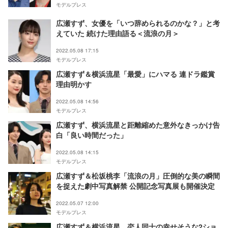
モデルプレス
広瀬すず、女優を「いつ辞められるのかな？」と考
えていた 続けた理由語る＜流浪の月＞
2022.05.08 17:15
モデルプレス
広瀬すず＆横浜流星「最愛」にハマる 連ドラ鑑賞
理由明かす
2022.05.08 14:56
モデルプレス
広瀬すず、横浜流星と距離縮めた意外なきっかけ告
白「良い時間だった」
2022.05.08 14:15
モデルプレス
広瀬すず＆松坂桃李「流浪の月」圧倒的な美の瞬間
を捉えた劇中写真解禁 公開記念写真展も開催決定
2022.05.07 12:00
モデルプレス
広瀬すず＆横浜流星、恋人同士の幸せそうな2ショ