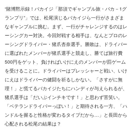
“賭博黙示録！バカイジ「那須でギャンブル旅・バカ－1グ
ランプリ”」では、松尾演じるバカイジら一行がさまざま
なギャンブルに挑む。まず、一行がチャレンジするのはレ
ーシングカー対決。今回対戦する相手は、なんとプロのレ
ーシングドライバー・猪爪杏奈選手。勝敗は、ドライバー
に選ばれたメンバーが猪爪選手と競走し、勝てば旅行費
500円をゲット、負ければいけにえのメンバーが罰ゲーム
を受けることに。ドライバーはプレッシャーと戦い、いけ
にえはドライバーの健闘を祈るしかない。「さすがに無
理！」と慌てるバカイジたちにハンディが与えられるが、
猪爪選手は「だいぶインチキです！」と思わず苦笑い。
「ベテランドライバーっぽい！」と期待される一方、「ハ
ンドルを握ると性格が変わるタイプだから…」と長田から
心配される松尾の結果は？