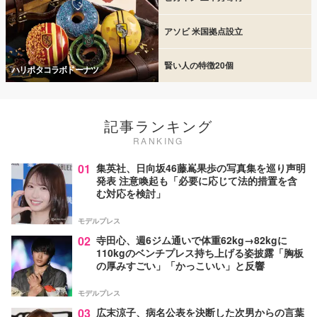
アソビ 米国拠点設立
賢い人の特徴20個
ハリポタコラボドーナツ
記事ランキング
RANKING
01
集英社、日向坂46藤嶌果歩の写真集を巡り声明
発表 注意喚起も「必要に応じて法的措置を含
む対応を検討」
モデルプレス
02
寺田心、週6ジム通いで体重62kg→82kgに
110kgのベンチプレス持ち上げる姿披露「胸板
の厚みすごい」「かっこいい」と反響
モデルプレス
03
広末涼子、病名公表を決断した次男からの言葉