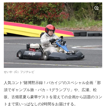
せいや（C）フジテレビ
人気コント“賭博黙示録！バカイジ”のスペシャル企画「那
須でギャンブル旅・バカ－1グランプリ」や、広瀬、松
坂、古畑星夏ら豪華ゲストを迎えての企画から話題のコン
トまで笑いっぱなしの2時間をお届けする。