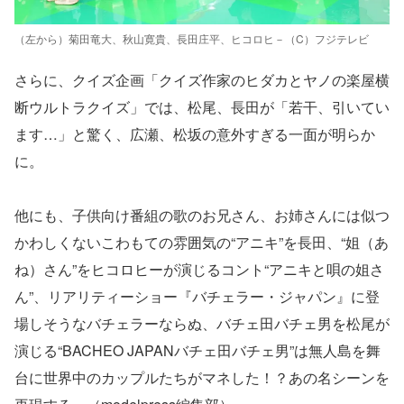
（左から）菊田竜大、秋山寛貴、長田庄平、ヒコロヒ－（C）フジテレビ
さらに、クイズ企画「クイズ作家のヒダカとヤノの楽屋横
断ウルトラクイズ」では、松尾、長田が「若干、引いてい
ます…」と驚く、広瀬、松坂の意外すぎる一面が明らか
に。
他にも、子供向け番組の歌のお兄さん、お姉さんには似つ
かわしくないこわもての雰囲気の“アニキ”を長田、“姐（あ
ね）さん”をヒコロヒーが演じるコント“アニキと唄の姐さ
ん”、リアリティーショー『バチェラー・ジャパン』に登
場しそうなバチェラーならぬ、バチェ田バチェ男を松尾が
演じる“BACHEO JAPANバチェ田バチェ男”は無人島を舞
台に世界中のカップルたちがマネした！？あの名シーンを