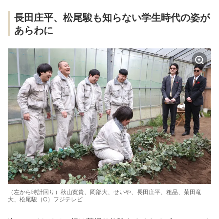
長田庄平、松尾駿も知らない学生時代の姿が
あらわに
（左から時計回り）秋山寛貴、岡部大、せいや、長田庄平、粗品、菊田竜
大、松尾駿（C）フジテレビ