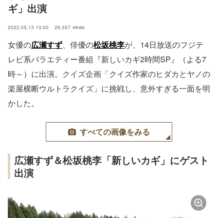
ギ」出演
2022.05.13 13:00
29,357
views
女優の
広瀬すず
、俳優の
松坂桃李
が、14日放送のフジテ
レビ系バラエティー番組『新しいカギ2時間SP』（よる7
時～）に出演。クイズ企画「クイズ作家のヒダカとヤノの
楽屋横断ウルトラクイズ」に挑戦し、意外すぎる一面を明
かした。
すべての画像をみる
広瀬すず＆松坂桃李「新しいカギ」にゲスト
出演