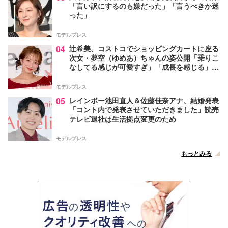
「言い訳にするのも嫌だった」「言うべきか迷
った」
モデルプレス
04
辻希美、コストコでショッピングカートに座る
次女・夢空（ゆめあ）ちゃんの姿公開「乗りこ
なしてる感じが可愛すぎ」「成長を感じる」の
声
モデルプレス
05
レインボー池田直人＆佐藤佳奈アナ、結婚発表
「コント内で発表させていただきました」読売
テレビ退社は生活拠点変更のため
モデルプレス
もっとみる