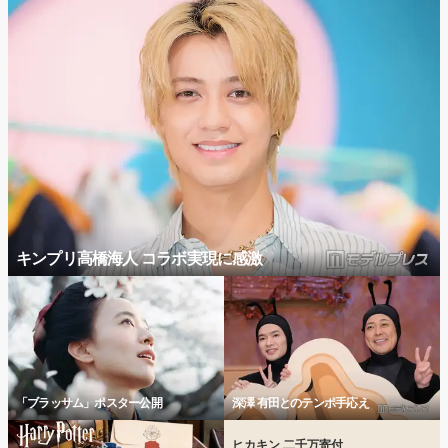
キンプリ高橋海人 コラボ実現に感激
「ブラッサム」ポスター公開
深澤 有田とのテンポ手応え
ヒカキン 二千万寄付