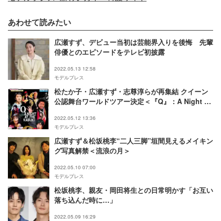
あわせて読みたい
広瀬すず、デビュー当初は芸能界入りを後悔 先輩
俳優とのエピソードをテレビ初披露
2022.05.13 12:58
モデルプレス
松たか子・広瀬すず・志尊淳らが再集結 クイーン
公認舞台ワールドツアー決定＜『Q』：A Night At
The Kabuki＞
2022.05.12 13:36
モデルプレス
広瀬すず＆松坂桃李“二人三脚”垣間見えるメイキン
グ写真解禁＜流浪の月＞
2022.05.10 07:00
モデルプレス
松坂桃李、親友・岡田将生との日常明かす「お互い
落ち込んだ時に…」
2022.05.09 16:29