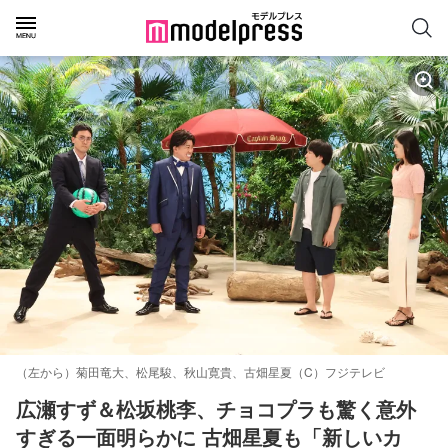
（左から）菊田竜大、松尾駿、秋山寛貴、古畑星夏（C）フジテレビ
広瀬すず＆松坂桃李、チョコプラも驚く意外
すぎる一面明らかに 古畑星夏も「新しいカ