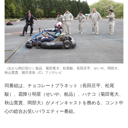
（左から時計回り）粗品、菊田竜大、松尾駿、長田庄平、せいや、岡部大、
秋山寛貴、猪爪杏奈（C）フジテレビ
同番組は、チョコレートプラネット（長田庄平、松尾
駿）、霜降り明星（せいや、粗品）、ハナコ（菊田竜大、
秋山寛貴、岡部大）がメインキャストを務める、コント中
心の総合お笑いバラエティー番組。