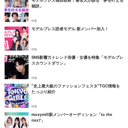
モデルプレス独自取材！著名人が語る「夢を叶える
秘訣」
特集
モデルプレス読者モデル 新メンバー加入！
特集
SNS影響力トレンド俳優・女優を特集「モデルプレ
スカウントダウン」
特集
"史上最大級のファッションフェスタ"TGC情報を
たっぷり紹介
特集
moxymill新メンバーオーディション「to the
nex7」