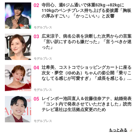
02
寺田心、週6ジム通いで体重62kg→82kgに
110kgのベンチプレス持ち上げる姿披露「胸板
の厚みすごい」「かっこいい」と反響
モデルプレス
03
広末涼子、病名公表を決断した次男からの言葉
「言い訳にするのも嫌だった」「言うべきか迷
った」
モデルプレス
04
辻希美、コストコでショッピングカートに座る
次女・夢空（ゆめあ）ちゃんの姿公開「乗りこ
なしてる感じが可愛すぎ」「成長を感じる」の
声
モデルプレス
05
レインボー池田直人＆佐藤佳奈アナ、結婚発表
「コント内で発表させていただきました」読売
テレビ退社は生活拠点変更のため
モデルプレス
もっとみる