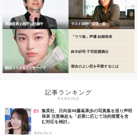
再婚発表 お相手は妊娠中
ラスト30秒で状況一変
「ウマ娘」声優 結婚発表
鈴木砂羽 子宮筋腫摘出
都合のよい恋を卒業するには
朝活コスメ＆インナーケア
記事ランキング
RANKING
01
集英社、日向坂46藤嶌果歩の写真集を巡り声明
発表 注意喚起も「必要に応じて法的措置を含
む対応を検討」
モデルプレス