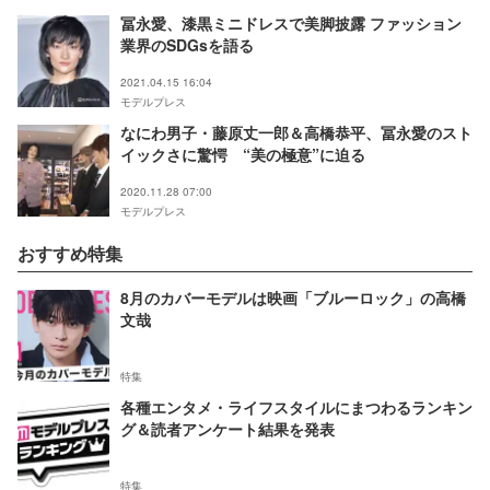
冨永愛、漆黒ミニドレスで美脚披露 ファッション
業界のSDGsを語る
2021.04.15 16:04
モデルプレス
なにわ男子・藤原丈一郎＆高橋恭平、冨永愛のスト
イックさに驚愕 “美の極意”に迫る
2020.11.28 07:00
モデルプレス
おすすめ特集
8月のカバーモデルは映画「ブルーロック」の高橋
文哉
特集
各種エンタメ・ライフスタイルにまつわるランキン
グ＆読者アンケート結果を発表
特集