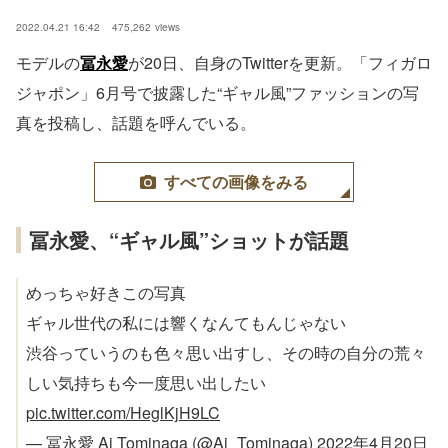
2022.04.21 16:42
475,262
views
モデルの
冨永愛
が20日、自身のTwitterを更新。「フィガロ
ジャポン」6月号で披露した“ギャル風”ファッションの写
真を投稿し、話題を呼んでいる。
すべての画像をみる
冨永愛、“ギャル風”ショットが話題
めっちゃ好きこの写真
ギャル世代の私には響くなんてもんじゃない
渋谷っていうのも色々思い出すし、その時の自分の荒々
しい気持ちも今一度思い出したい
pic.twitter.com/HeglKjH9LC
— 冨永愛 Ai Tominaga (@Ai_Tominaga)
2022年4月20日