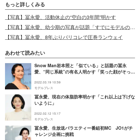
もっと詳しくみる
【写真】冨永愛、活動休止の“空白の3年間”明かす
【写真】冨永愛、幼少期の写真が話題「すでにモデルの風格」「7歳に見えない」
【写真】冨永愛、8年ぶりパリコレで圧巻ランウェイ
あわせて読みたい
Snow Man岩本照と「似ている」と話題の冨永
愛、“同じ系統”の有名人明かす「笑った顔がそっく
り」「兄弟みたい」と反響
2022.03.19 10:59
モデルプレス
冨永愛、現在の体脂肪率明かす「これ以上は下げな
いように」
2022.02.12 15:17
モデルプレス
冨永愛、生放送バラエティー番組初MC JO1がチ
ャレンジ企画に挑戦