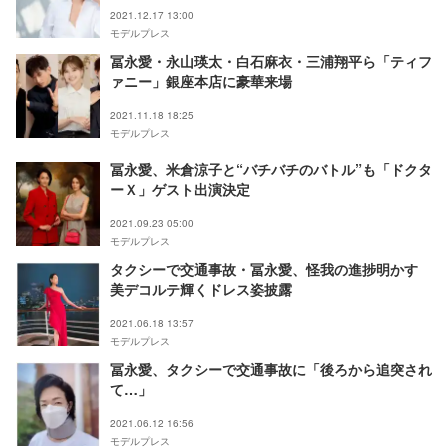
2021.12.17 13:00
モデルプレス
冨永愛・永山瑛太・白石麻衣・三浦翔平ら「ティフ
ァニー」銀座本店に豪華来場
2021.11.18 18:25
モデルプレス
冨永愛、米倉涼子と“バチバチのバトル”も「ドクタ
ーＸ」ゲスト出演決定
2021.09.23 05:00
モデルプレス
タクシーで交通事故・冨永愛、怪我の進捗明かす
美デコルテ輝くドレス姿披露
2021.06.18 13:57
モデルプレス
冨永愛、タクシーで交通事故に「後ろから追突され
て…」
2021.06.12 16:56
モデルプレス