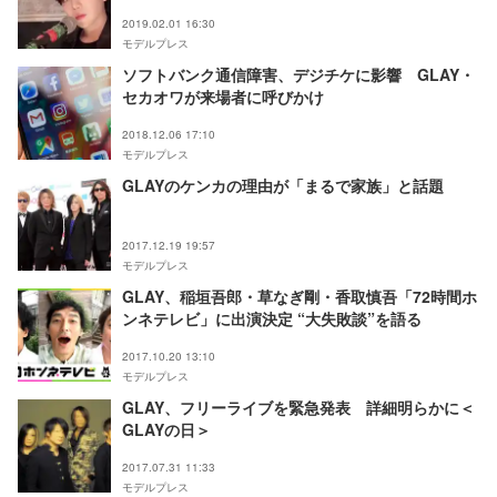
注目集まる
2019.02.01 16:30
モデルプレス
ソフトバンク通信障害、デジチケに影響 GLAY・
セカオワが来場者に呼びかけ
2018.12.06 17:10
モデルプレス
GLAYのケンカの理由が「まるで家族」と話題
2017.12.19 19:57
モデルプレス
GLAY、稲垣吾郎・草なぎ剛・香取慎吾「72時間ホ
ンネテレビ」に出演決定 “大失敗談”を語る
2017.10.20 13:10
モデルプレス
GLAY、フリーライブを緊急発表 詳細明らかに＜
GLAYの日＞
2017.07.31 11:33
モデルプレス