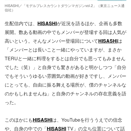
HISASHI／「モデルプレスカウントダウンマガジンvol.2」（東京ニュース通
信社）
生配信内では、
HISASHI
が近況を語るほか、企画も多数
展開。数ある動画の中でもメンバーが登場する回は人気が
高いという。そんなメンバー登場回について
HISASHI
は
「メンバーとは長いこと一緒にやっていますが、まさか
TERUと一緒に料理をするとは自分でも思ってもみません
でした（笑）」と自身でも驚きがあると明かしつつ「自分
でもそういうゆるい雰囲気の動画が好きですし、メンバー
にとっても、自由に振る舞える場所が、僕のチャンネルな
のかもしれませんね」と自身のチャンネルの存在意義を語
った。
このほかにも
HISASHI
は、YouTubeを行ううえでの信念
や、自身の中での「
HISASHI
TV」の立ち位置について話