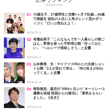
RANKING
01
15歳女子、27歳男性と交際1ヶ月で妊娠…36歳
で孫誕生 波乱の人生に人気タレント思わずツ
ッコミ「だいぶ危ねえよ！」
モデルプレス
02
有働由美子「こんなもんです一人暮らしの朝ご
はん」野菜を使った手料理公開「作ってみた
い」「ヘルシーで美味しそう」と反響
モデルプレス
03
山本舞香、夫・マイファスHiroとの夫婦ショッ
ト公開「2人が見れて幸せ」「仲の良さが伝わ
ってくる」と反響
モデルプレス
04
香取慎吾、森且行“5年9ヶ月ぶり”オートレース
優勝を祝福 怪我からの復活に「勇気をもらい
ました」【全文】
モデルプレス