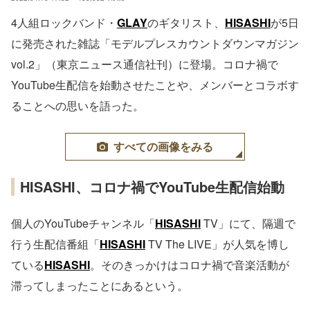
4人組ロックバンド・
GLAY
のギタリスト、
HISASHI
が5日
に発売された雑誌「モデルプレスカウントダウンマガジン
vol.2」（東京ニュース通信社刊）に登場。コロナ禍で
YouTube生配信を始動させたことや、メンバーとコラボす
ることへの思いを語った。
すべての画像をみる
HISASHI、コロナ禍でYouTube生配信始動
個人のYouTubeチャンネル「
HISASHI
TV」にて、隔週で
行う生配信番組「
HISASHI
TV The LIVE」が人気を博し
ている
HISASHI
。そのきっかけはコロナ禍で音楽活動が
滞ってしまったことにあるという。