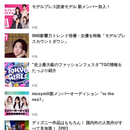
モデルプレス読者モデル 新メンバー加入！
特集
SNS影響力トレンド俳優・女優を特集「モデルプレ
スカウントダウン」
特集
"史上最大級のファッションフェスタ"TGC情報を
たっぷり紹介
特集
moxymill新メンバーオーディション「to the
nex7」
特集
ディズニー作品はもちろん！ 国内外の人気作がす
べて見放題！【PR】