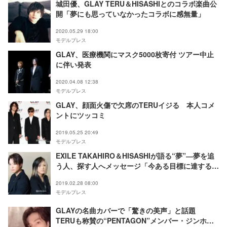
城田優、GLAY TERU＆HISASHIとのコラボ楽曲公
開「夢にも思っていなかったコラボに感無量」
2020.05.29 18:00
モデルプレス
GLAY、医療機関にマスク5000枚寄付 ツアー中止
に伴い発表
2020.04.08 12:38
モデルプレス
GLAY、顔面火傷で欠席のTERUイジる 本人コメ
ントにツッコミ
2019.05.25 20:49
モデルプレス
EXILE TAKAHIRO＆HISASHIが語る“夢”―夢を追
う人、探す人へメッセージ「今ある目標に達するこ
とだけが正解ではない」「今は可能性だらけの世
2019.02.28 08:00
界」＜ACE OF SPADESインタビュー＞
モデルプレス
GLAYの名曲カバーで「驚きの美声」と話題
TERUも称賛の“PENTAGON”メンバー・ジンホに