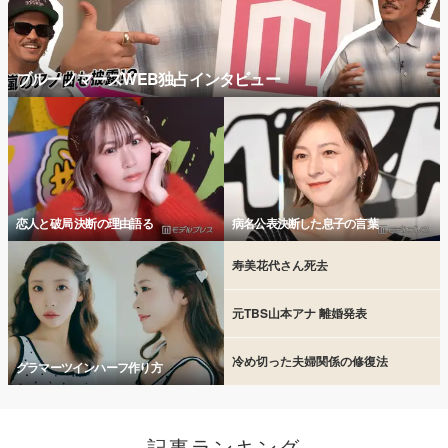
ブルーノマーズWEB独占インタビュー
恋人と破局 決断の理由語る
病名公表決断した息子の言葉
寿美花代さん死去
元TBS山本アナ 離婚発表
冷め切った夫婦関係の修復法
グラマーツインハーフ作り方
記事ランキング