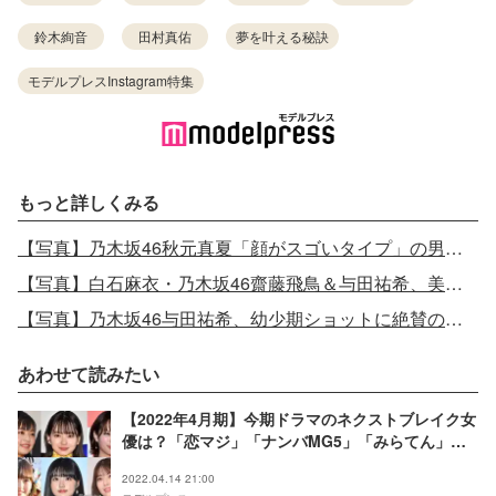
鈴木絢音
田村真佑
夢を叶える秘訣
モデルプレスInstagram特集
もっと詳しくみる
【写真】乃木坂46秋元真夏「顔がスゴいタイプ」の男性芸能人を告白
【写真】白石麻衣・乃木坂46齋藤飛鳥＆与田祐希、美肌全開 胸元あらわ
【写真】乃木坂46与田祐希、幼少期ショットに絶賛の声「天使」
あわせて読みたい
【2022年4月期】今期ドラマのネクストブレイク女
優は？「恋マジ」「ナンバMG5」「みらてん」な
どから注目の10人
2022.04.14 21:00