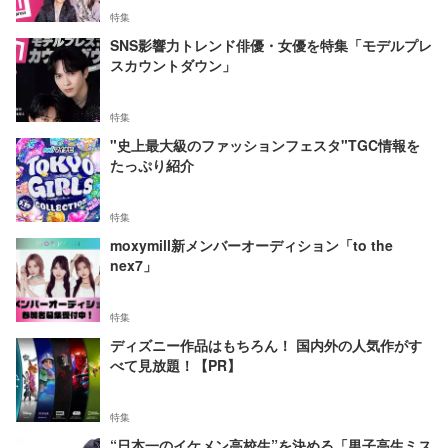
特集
SNS影響力トレンド俳優・女優を特集「モデルプレ
スカウントダウン」
特集
"史上最大級のファッションフェスタ"TGC情報を
たっぷり紹介
特集
moxymill新メンバーオーディション「to the
nex7」
特集
ディズニー作品はもちろん！ 国内外の人気作がす
べて見放題！【PR】
特集
“日本一のイケメン高校生”を決める「男子高生ミス