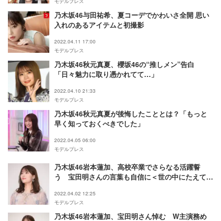
モデルプレス
乃木坂46与田祐希、夏コーデでかわいさ全開 思い
入れのあるアイテムと初撮影
2022.04.11 17:00
モデルプレス
乃木坂46秋元真夏、櫻坂46の“推しメン”告白
「日々魅力に取り憑かれてて…」
2022.04.10 21:33
モデルプレス
乃木坂46秋元真夏が後悔したこととは？「もっと
早く知っておくべきでした」
2022.04.05 06:00
モデルプレス
乃木坂46岩本蓮加、高校卒業でさらなる活躍誓
う 宝田明さんの言葉も自信に＜世の中にたえて桜
のなかりせば＞
2022.04.02 12:25
モデルプレス
乃木坂46岩本蓮加、宝田明さん悼む W主演務め