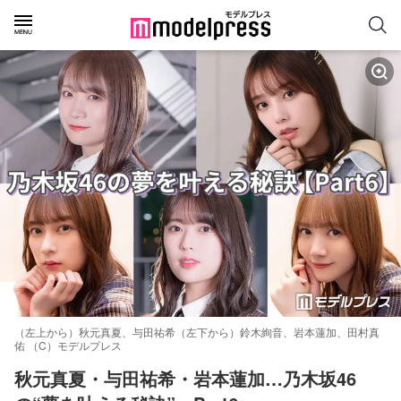
（左上から）秋元真夏、与田祐希（左下から）鈴木絢音、岩本蓮加、田村真
佑 （C）モデルプレス
秋元真夏・与田祐希・岩本蓮加…乃木坂46