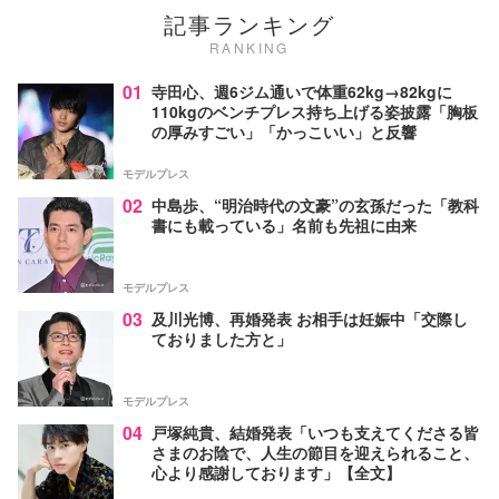
記事ランキング
RANKING
01
寺田心、週6ジム通いで体重62kg→82kgに
110kgのベンチプレス持ち上げる姿披露「胸板
の厚みすごい」「かっこいい」と反響
モデルプレス
02
中島歩、“明治時代の文豪”の玄孫だった「教科
書にも載っている」名前も先祖に由来
モデルプレス
03
及川光博、再婚発表 お相手は妊娠中「交際し
ておりました方と」
モデルプレス
04
戸塚純貴、結婚発表「いつも支えてくださる皆
さまのお陰で、人生の節目を迎えられること、
心より感謝しております」【全文】