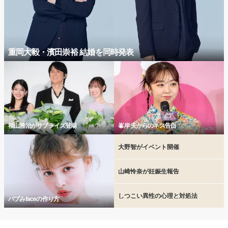
重岡大毅・濱田崇裕 結婚を同時発表
福山雅治がサプライズ登場
峯岸 夫からのキス告白
大野智がイベント開催
山崎怜奈が妊娠生報告
しつこい異性の心理と対処法
バブみfaceの作り方