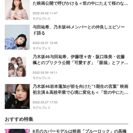
た映画公開で呼びかける＜世の中にたえて桜のなか
りせば＞
2022.04.02 11:47
モデルプレス
与田祐希、乃木坂46メンバーとの仲良しエピソー
ド語る
2022.03.31 12:45
モデルプレス
乃木坂46与田祐希、伊藤理々杏・阪口珠美・佐藤
楓とのプリクラ公開「可愛すぎ」「眼福」とファン
歓喜
2022.03.30 18:11
モデルプレス
乃木坂46岩本蓮加が前を向けた“1期生の言葉” 映画
初主演＆高校卒業で心境に変化も＜「世の中にたえ
て桜のなかりせば」インタビュー＞
2022.03.27 17:00
モデルプレス
おすすめ特集
8月のカバーモデルは映画「ブルーロック」の高橋