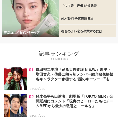
「ウマ娘」声優 結婚発表
鈴木砂羽 子宮筋腫摘出
都合のよい恋を卒業するには
朝活コスメ＆インナーケア
記事ランキング
RANKING
01
織田裕二主演「踊る大捜査線 N.E.W.」趣里・
増田貴久・佐藤二朗ら新メンバー紹介映像解禁
各キャラクター象徴する“謎のキーワード”も
モデルプレス
02
鈴木亮平ら出演者、劇場版「TOKYO MER」公
開延期にコメント「現実のヒーローたちにチー
ムMERから最大の敬意とエールを」
モデルプレス