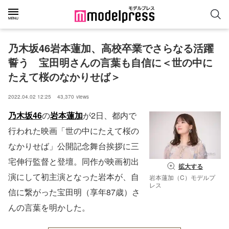
乃木坂46岩本蓮加、高校卒業でさらなる活躍
誓う　宝田明さんの言葉も自信に＜世の中に
たえて桜のなかりせば＞
2022.04.02 12:25
43,370
views
乃木坂46
の
岩本蓮加
が2日、都内で
行われた映画「世の中にたえて桜の
なかりせば」公開記念舞台挨拶に三
宅伸行監督と登壇。同作が映画初出
拡大する
演にして初主演となった岩本が、自
岩本蓮加（C）モデルプ
レス
信に繋がった宝田明（享年87歳）さ
んの言葉を明かした。