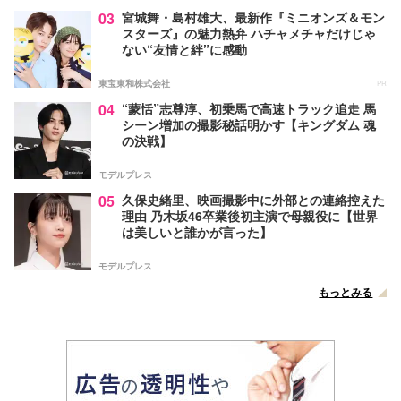
03
宮城舞・島村雄大、最新作『ミニオンズ＆モン
スターズ』の魅力熱弁 ハチャメチャだけじゃ
ない“友情と絆”に感動
東宝東和株式会社
PR
04
“蒙恬”志尊淳、初乗馬で高速トラック追走 馬
シーン増加の撮影秘話明かす【キングダム 魂
の決戦】
モデルプレス
05
久保史緒里、映画撮影中に外部との連絡控えた
理由 乃木坂46卒業後初主演で母親役に【世界
は美しいと誰かが言った】
モデルプレス
もっとみる