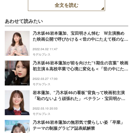
全文を読む
あわせて読みたい
乃木坂46岩本蓮加、宝田明さん悼む W主演務め
た映画公開で呼びかける＜世の中にたえて桜のなか
りせば＞
2022.04.02 11:47
モデルプレス
乃木坂46岩本蓮加が前を向けた“1期生の言葉” 映画
初主演＆高校卒業で心境に変化も＜「世の中にたえ
て桜のなかりせば」インタビュー＞
2022.03.27 17:00
モデルプレス
岩本蓮加、“乃木坂46の看板”背負って映画初主演
「恥のないよう頑張れた」 ベテラン・宝田明から
絶賛も＜世の中にたえて桜のなかりせば＞
2022.03.10 20:03
モデルプレス
乃木坂46岩本蓮加の無邪気で愛らしい姿「卒業」
テーマの制服グラビア誌表紙解禁