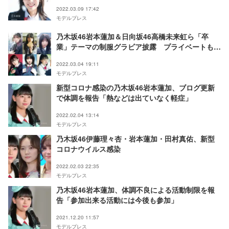
2022.03.09 17:42
モデルプレス
乃木坂46岩本蓮加＆日向坂46高橋未来虹ら「卒
業」テーマの制服グラビア披露 プライベートも赤
裸々に語る
2022.03.04 19:11
モデルプレス
新型コロナ感染の乃木坂46岩本蓮加、ブログ更新
で体調を報告「熱などは出ていなく軽症」
2022.02.04 13:14
モデルプレス
乃木坂46伊藤理々杏・岩本蓮加・田村真佑、新型
コロナウイルス感染
2022.02.03 22:35
モデルプレス
乃木坂46岩本蓮加、体調不良による活動制限を報
告「参加出来る活動には今後も参加」
2021.12.20 11:57
モデルプレス