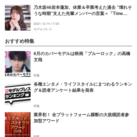
乃木坂46岩本蓮加、休業＆卒業考えた過去 “壊れそ
うな時期”支えた先輩メンバーの言葉＜「Time
flies」インタビュー＞
2021.12.14 17:00
モデルプレス
おすすめ特集
8月のカバーモデルは映画「ブルーロック」の高橋
文哉
特集
各種エンタメ・ライフスタイルにまつわるランキン
グ＆読者アンケート結果を発表
特集
業界初！ 全プラットフォーム横断の大規模読者参
加型アワード
特集