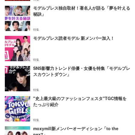
モデルプレス独自取材！著名人が語る「夢を叶える
秘訣」
特集
モデルプレス読者モデル 新メンバー加入！
特集
SNS影響力トレンド俳優・女優を特集「モデルプレ
スカウントダウン」
特集
"史上最大級のファッションフェスタ"TGC情報を
たっぷり紹介
特集
moxymill新メンバーオーディション「to the
nex7」