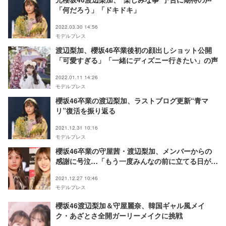
「何だろう」「ドキドキ」
2022.03.30 14:56
モデルプレス
渡辺梨加、櫻坂46卒業後初の顔出しショット公開
「可愛すぎる」「一緒にディズニー行きたい」の声
2022.01.11 14:26
モデルプレス
櫻坂46卒業の渡辺梨加、ラストブログ更新“青マ
リ”復活を振り返る
2021.12.31 10:16
モデルプレス
櫻坂46卒業の守屋茜・渡辺梨加、メンバーからの
感謝に号泣…「もう一度みんなの前に立てる日が来
るよう」今後の誓いも
2021.12.27 10:46
モデルプレス
櫻坂46渡辺梨加＆守屋麗奈、韓国ギャル風メイ
ク・あざとさ全開ガーリーメイクに挑戦