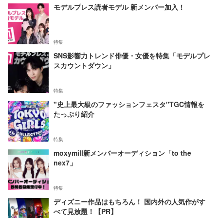
モデルプレス読者モデル 新メンバー加入！
特集
SNS影響力トレンド俳優・女優を特集「モデルプレ
スカウントダウン」
特集
"史上最大級のファッションフェスタ"TGC情報を
たっぷり紹介
特集
moxymill新メンバーオーディション「to the
nex7」
特集
ディズニー作品はもちろん！ 国内外の人気作がす
べて見放題！【PR】