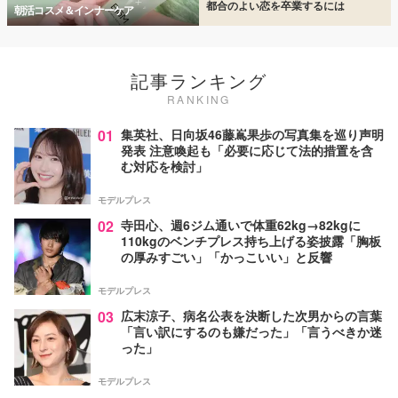
都合のよい恋を卒業するには
朝活コスメ＆インナーケア
記事ランキング
RANKING
01
集英社、日向坂46藤嶌果歩の写真集を巡り声明
発表 注意喚起も「必要に応じて法的措置を含
む対応を検討」
モデルプレス
02
寺田心、週6ジム通いで体重62kg→82kgに
110kgのベンチプレス持ち上げる姿披露「胸板
の厚みすごい」「かっこいい」と反響
モデルプレス
03
広末涼子、病名公表を決断した次男からの言葉
「言い訳にするのも嫌だった」「言うべきか迷
った」
モデルプレス