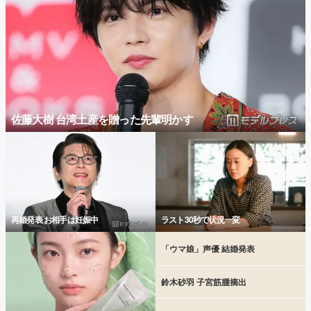
佐藤大樹 台湾土産を贈った先輩明かす
再婚発表 お相手は妊娠中
ラスト30秒で状況一変
「ウマ娘」声優 結婚発表
鈴木砂羽 子宮筋腫摘出