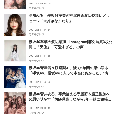
2021.12.15 20:00
モデルプレス
長濱ねる、櫻坂46卒業の守屋茜＆渡辺梨加にメッ
セージ「大好きなふたり」
2021.12.11 14:54
モデルプレス
櫻坂46卒業の渡辺梨加、Instagram開設 写真3枚公
開に「天使」「可愛すぎる」の声
2021.12.11 11:58
モデルプレス
櫻坂46守屋茜＆渡辺梨加、涙で6年間の思い語る
「欅坂46、櫻坂46に入って本当に良かった」“青マ
リ”も復活＜卒業セレモニースピーチ全文＞
2021.12.11 00:00
モデルプレス
櫻坂46菅井友香、卒業控える守屋茜＆渡辺梨加へ
の思い明かす「切磋琢磨しながら6年一緒に頑張っ
てきた」
2021.12.09 12:49
モデルプレス