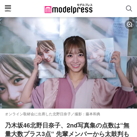
オンライン取材会に出席した北野日奈子／撮影：藤本和典
乃木坂46北野日奈子、2nd写真集の点数は“無
量大数プラス3点“ 先輩メンバーから太鼓判も