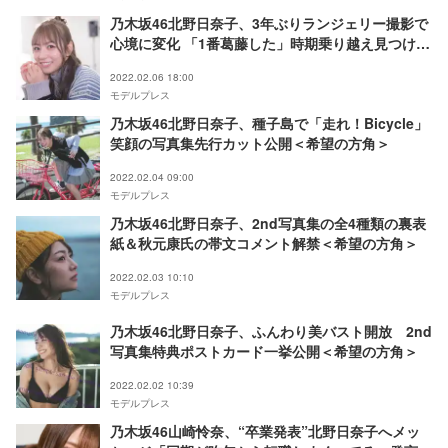
乃木坂46北野日奈子、3年ぶりランジェリー撮影で
心境に変化 「1番葛藤した」時期乗り越え見つけ
た“自分の居場所”も明かす＜2nd写真集「希望の方
2022.02.06 18:00
角」＞
モデルプレス
乃木坂46北野日奈子、種子島で「走れ！Bicycle」
笑顔の写真集先行カット公開＜希望の方角＞
2022.02.04 09:00
モデルプレス
乃木坂46北野日奈子、2nd写真集の全4種類の裏表
紙＆秋元康氏の帯文コメント解禁＜希望の方角＞
2022.02.03 10:10
モデルプレス
乃木坂46北野日奈子、ふんわり美バスト開放 2nd
写真集特典ポストカード一挙公開＜希望の方角＞
2022.02.02 10:39
モデルプレス
乃木坂46山崎怜奈、“卒業発表”北野日奈子へメッ