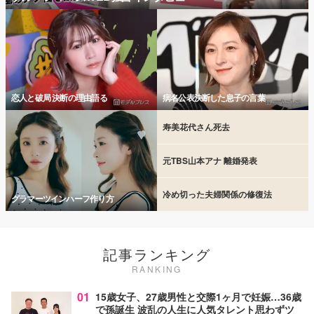
恋人と破局 決断の理由語る
病名公表決断した息子の言葉
寿美花代さん死去
元TBS山本アナ 離婚発表
冷め切った夫婦関係の修復法
グラマーツインハーフ作り方
記事ランキング
RANKING
01
15歳女子、27歳男性と交際1ヶ月で妊娠…36歳
で孫誕生 波乱の人生に人気タレント思わずツ