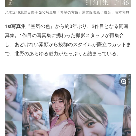
乃木坂46北野日奈子 2nd写真集「希望の方角」通常版表紙／撮影：藤本和典
1st写真集『空気の色』から約3年ぶり、2作目となる同写
真集。1作目の写真集に携わった撮影スタッフが再集合
し、あどけない素顔から抜群のスタイルが際立つカットま
で、北野のあらゆる魅力がたっぷりと詰まっている。