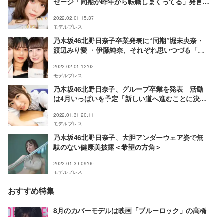
セージ「同期が昨年から転職しまくってる」発言も
「れなちらしい」と話題
2022.02.01 15:37
モデルプレス
乃木坂46北野日奈子卒業発表に“同期”堀未央奈・
渡辺みり愛 ・伊藤純奈、それぞれ思いつづる「ず
っと家族」
2022.02.01 12:03
モデルプレス
乃木坂46北野日奈子、グループ卒業を発表 活動
は4月いっぱいを予定「新しい道へ進むことに決め
ました」
2022.01.31 20:11
モデルプレス
乃木坂46北野日奈子、大胆アンダーウェア姿で無
駄のない健康美披露＜希望の方角＞
2022.01.30 09:00
モデルプレス
おすすめ特集
8月のカバーモデルは映画「ブルーロック」の高橋