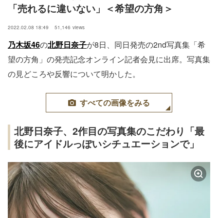
「売れるに違いない」＜希望の方角＞
2022.02.08 18:49
51,146
views
乃木坂46
の
北野日奈子
が8日、同日発売の2nd写真集「希
望の方角」の発売記念オンライン記者会見に出席。写真集
の見どころや反響について明かした。
すべての画像をみる
北野日奈子、2作目の写真集のこだわり「最
後にアイドルっぽいシチュエーションで」