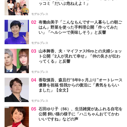
ッコミ「だいぶ危ねえよ！」
モデルプレス
02
有働由美子「こんなもんです一人暮らしの朝ご
はん」野菜を使った手料理公開「作ってみた
い」「ヘルシーで美味しそう」と反響
モデルプレス
03
山本舞香、夫・マイファスHiroとの夫婦ショッ
ト公開「2人が見れて幸せ」「仲の良さが伝わ
ってくる」と反響
モデルプレス
04
香取慎吾、森且行“5年9ヶ月ぶり”オートレース
優勝を祝福 怪我からの復活に「勇気をもらい
ました」【全文】
モデルプレス
05
石田ゆり子（56）、生活雑貨があふれる自宅を
公開 飼い猫の様子に「ハニちゃんおててかわ
いいですね」などの声