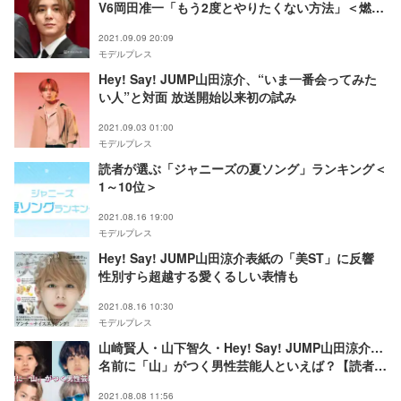
V6岡田准一「もう2度とやりたくない方法」＜燃え
よ剣＞
2021.09.09 20:09
モデルプレス
Hey! Say! JUMP山田涼介、“いま一番会ってみた
い人”と対面 放送開始以来初の試み
2021.09.03 01:00
モデルプレス
読者が選ぶ「ジャニーズの夏ソング」ランキング＜
1～10位＞
2021.08.16 19:00
モデルプレス
Hey! Say! JUMP山田涼介表紙の「美ST」に反響
性別すら超越する愛くるしい表情も
2021.08.16 10:30
モデルプレス
山崎賢人・山下智久・Hey! Say! JUMP山田涼介…
名前に「山」がつく男性芸能人といえば？【読者ア
ンケート結果】
2021.08.08 11:56