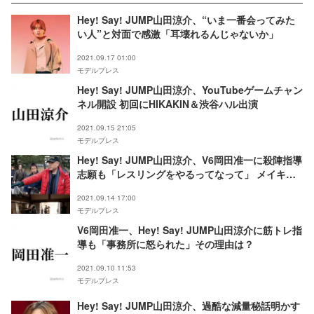
Hey! Say! JUMP山田涼介、“いま一番会ってみた
い人”と対面で感激「耳壊れるんじゃないか」
2021.09.17 01:00
モデルプレス
Hey! Say! JUMP山田涼介、YouTubeゲームチャン
ネル開設 初回にHIKAKIN＆渋谷ハル出演
2021.09.15 21:05
モデルプレス
Hey! Say! JUMP山田涼介、V6岡田准一に殺陣指導
志願も「レスリングをやるってなって」 メイキン
グ写真解禁＜燃えよ剣＞
2021.09.14 17:00
モデルプレス
V6岡田准一、Hey! Say! JUMP山田涼介に筋トレ指
導も「事務所に怒られた」その理由は？
2021.09.10 11:53
モデルプレス
Hey! Say! JUMP山田涼介、過酷な減量秘話明かす