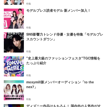
特集
モデルプレス読者モデル 新メンバー加入！
特集
SNS影響力トレンド俳優・女優を特集「モデルプレ
スカウントダウン」
特集
"史上最大級のファッションフェスタ"TGC情報を
たっぷり紹介
特集
moxymill新メンバーオーディション「to the
nex7」
特集
ディズニー作品はもちろん！ 国内外の人気作がす