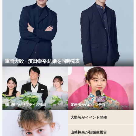
重岡大毅・濱田崇裕 結婚を同時発表
福山雅治がサプライズ登場
峯岸 夫からのキス告白
大野智がイベント開催
山崎怜奈が妊娠生報告