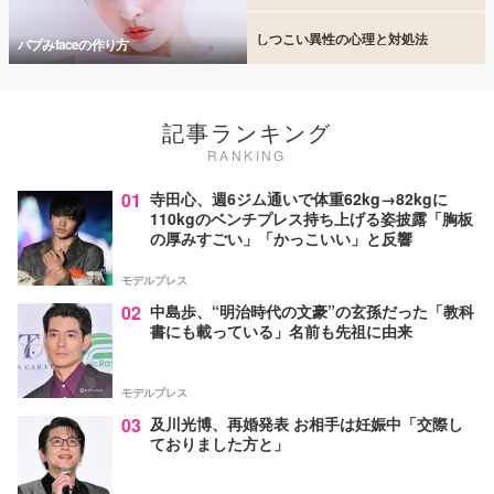
しつこい異性の心理と対処法
バブみfaceの作り方
記事ランキング
RANKING
01
寺田心、週6ジム通いで体重62kg→82kgに
110kgのベンチプレス持ち上げる姿披露「胸板
の厚みすごい」「かっこいい」と反響
モデルプレス
02
中島歩、“明治時代の文豪”の玄孫だった「教科
書にも載っている」名前も先祖に由来
モデルプレス
03
及川光博、再婚発表 お相手は妊娠中「交際し
ておりました方と」