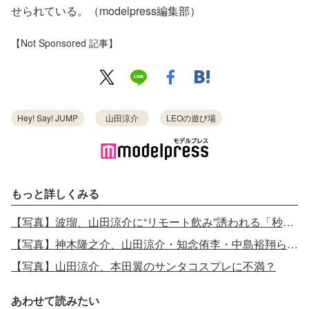
せられている。（modelpress編集部）
【Not Sponsored 記事】
Hey! Say! JUMP
山田涼介
LEOの遊び場
もっと詳しくみる
【写真】波瑠、山田涼介に“リモート飲み”誘われる「秒で断りました」
【写真】神木隆之介、山田涼介・知念侑李・中島裕翔ら“豪華すぎる同級生”との高校秘話告白
【写真】山田涼介、本田翼のサンタコスプレに不満？
あわせて読みたい