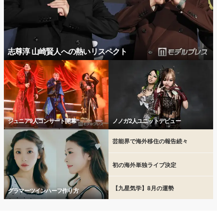
志尊淳 山崎賢人への熱いリスペクト
ジュニア9人コンサート開幕
ノノガ2人ユニットデビュー
芸能界で海外移住の報告続々
初の海外単独ライブ決定
【九星気学】8月の運勢
グラマーツインハーフ作り方