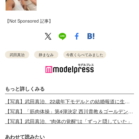
【Not Sponsored 記事】
武田真治
静まなみ
今夜くらべてみました
もっと詳しくみる
【写真】武田真治、22歳年下モデルとの結婚報道に生言及
【写真】「筋肉体操」第4弾決定 西川貴教＆ゴールデンボンバー樽美酒研二が初出演
【写真】武田真治、“肉体の覚醒”は「ずっと隠していた」
あわせて読みたい