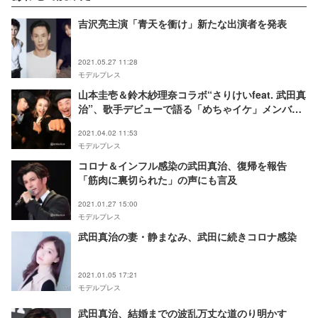
吉沢亮主演「青天を衝け」新たな出演者を発表
2021.05.27 11:28
モデルプレス
山本圭壱＆鈴木紗理奈コラボ“さりけいfeat. 武田真
治”、歌手デビューで語る「めちゃイケ」メンバー
への思い「色んな思いを歌詞に…」＜生配信密着イ
2021.04.02 11:53
ンタビュー＞
モデルプレス
コロナ＆インフル感染の武田真治、復帰を報告
「筋肉に裏切られた」の声にも言及
2021.01.27 15:00
モデルプレス
武田真治の妻・静まなみ、武田に続きコロナ感染
2021.01.05 17:21
モデルプレス
武田真治、結婚までの波乱万丈な道のり明かす