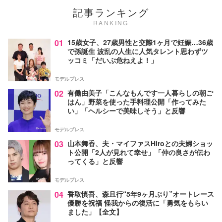
記事ランキング
RANKING
01
15歳女子、27歳男性と交際1ヶ月で妊娠…36歳
で孫誕生 波乱の人生に人気タレント思わずツ
ッコミ「だいぶ危ねえよ！」
モデルプレス
02
有働由美子「こんなもんです一人暮らしの朝ご
はん」野菜を使った手料理公開「作ってみた
い」「ヘルシーで美味しそう」と反響
モデルプレス
03
山本舞香、夫・マイファスHiroとの夫婦ショッ
ト公開「2人が見れて幸せ」「仲の良さが伝わ
ってくる」と反響
モデルプレス
04
香取慎吾、森且行“5年9ヶ月ぶり”オートレース
優勝を祝福 怪我からの復活に「勇気をもらい
ました」【全文】