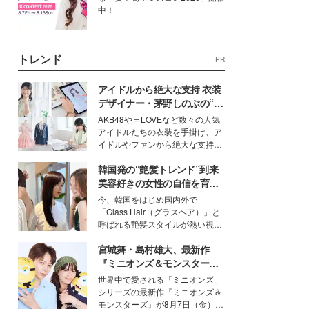
中！
トレンド
PR
アイドルから絶大な支持 衣装
デザイナー・茅野しのぶの“可
愛い”を作る美学＜「シチズン
AKB48や＝LOVEなど数々の人気
クロスシー」インタビュー＞
アイドルたちの衣装を手掛け、ア
イドルやファンから絶大な支持を
得る、株式会社オサレカンパニー
韓国発の“艶髪トレンド”到来
取締役兼クリエイティブディレク
ター・茅野しのぶ。一人ひとりの
美容好きの女性の自信を育む
個性に寄り添い、魅力を引き出す
「ヘアケア事情」って？
今、韓国をはじめ国内外で
衣装作りは、多くの女性たちに勇
「Glass Hair（グラスヘア）」と
気と自信を与え続けている。
呼ばれる艶髪スタイルが熱い視線
を集めています。メイクやファッ
宮城舞・島村雄大、最新作
ションの完成度を高めるベースと
して、“髪そのものの美しさ”に改
『ミニオンズ＆モンスター
めて注目する人が増えている様
ズ』の魅力熱弁 ハチャメチャ
世界中で愛される「ミニオンズ」
子。今回は、そんな憧れの艶やか
だけじゃない“友情と絆”に感
シリーズの最新作『ミニオンズ＆
な髪を日常で叶える、美容好きの
動
モンスターズ』が8月7日（金）に