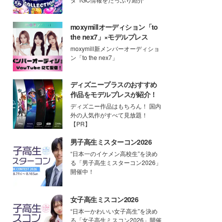
moxymillオーディション「to
the nex7」×モデルプレス
moxymill新メンバーオーディショ
ン「to the nex7」
ディズニープラスのおすすめ
作品をモデルプレスが紹介！
ディズニー作品はもちろん！ 国内
外の人気作がすべて見放題！
【PR】
男子高生ミスターコン2026
“日本一のイケメン高校生”を決め
る「男子高生ミスターコン2026」
開催中！
女子高生ミスコン2026
“日本一かわいい女子高生”を決め
る「女子高生ミスコン2026」開催