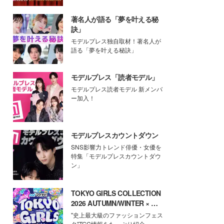
著名人が語る「夢を叶える秘
訣」
モデルプレス独自取材！著名人が
語る「夢を叶える秘訣」
モデルプレス「読者モデル」
モデルプレス読者モデル 新メンバ
ー加入！
モデルプレスカウントダウン
SNS影響力トレンド俳優・女優を
特集「モデルプレスカウントダウ
ン」
TOKYO GIRLS COLLECTION
2026 AUTUMN/WINTER × モ
デルプレス
"史上最大級のファッションフェス
タ"TGC情報をたっぷり紹介