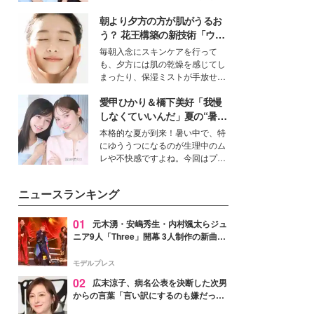
女性たちのヘアケア事情を紹介し
公開。モデルプレスでは、“大のミ
ます。
朝より夕方の方が肌がうるお
ニオン好き”という共通点を持つモ
デルの宮城舞と島村雄大の特別対
う？ 花王構築の新技術「ウォ
談をお届け！それぞれの視点か
ーターキャプチャリングスキ
毎朝入念にスキンケアを行って
ら、今作ならではの魅力や予想外
ン（捕水肌）」がスキンケア
も、夕方には肌の乾燥を感じてし
の感動をもたらす奥深いストーリ
の常識を変える予感
まったり、保湿ミストが手放せな
ーについて熱く語り合ってもらっ
いという読者も多いのでは？そん
た。
愛甲ひかり＆橋下美好「我慢
な美容の常識を大きく変える可能
性を秘めた、革新的な「Water
しなくていいんだ」夏の“暑さ
Capturing Skin（ウォーターキャ
対策”の新しい選択肢とは？
本格的な夏が到来！暑い中で、特
プチャリングスキン：捕水肌）」
にゆううつになるのが生理中のム
技術を、花王が構築した。
レや不快感ですよね。今回はプラ
イベートでも仲良しで旅行好きな
モデル・愛甲ひかりさんと橋下美
ニュースランキング
好さんを迎えて本音で女子会トー
ク。猛暑のお出かけを快適に過ご
すヒントや、2人が感動した夏の
01
元木湧・安嶋秀生・内村颯太らジュ
生理の新常識にも迫りました。
ニア9人「Three」開幕 3人制作の新曲＆
手描きセットに込めた想い「もっと前に
進んで夢を掴みたい」【ゲネプロレポ】
モデルプレス
02
広末涼子、病名公表を決断した次男
からの言葉「言い訳にするのも嫌だっ
た」「言うべきか迷った」