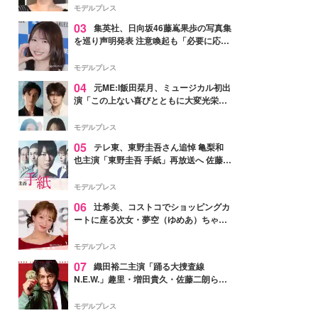
モデルプレス
03
集英社、日向坂46藤嶌果歩の写真集
を巡り声明発表 注意喚起も「必要に応じ
て法的措置を含む対応を検討」
モデルプレス
04
元ME:I飯田栞月、ミュージカル初出
演「この上ない喜びとともに大変光栄」
4年ぶり上演「ファントム」城田優らキ
ャスト発表
モデルプレス
05
テレ東、東野圭吾さん追悼 亀梨和
也主演「東野圭吾 手紙」再放送へ 佐藤隆
太・本田翼・中村倫也ら出演
モデルプレス
06
辻希美、コストコでショッピングカ
ートに座る次女・夢空（ゆめあ）ちゃん
の姿公開「乗りこなしてる感じが可愛す
ぎ」「成長を感じる」の声
モデルプレス
07
織田裕二主演「踊る大捜査線
N.E.W.」趣里・増田貴久・佐藤二朗ら新
メンバー紹介映像解禁 各キャラクター象
徴する“謎のキーワード”も
モデルプレス