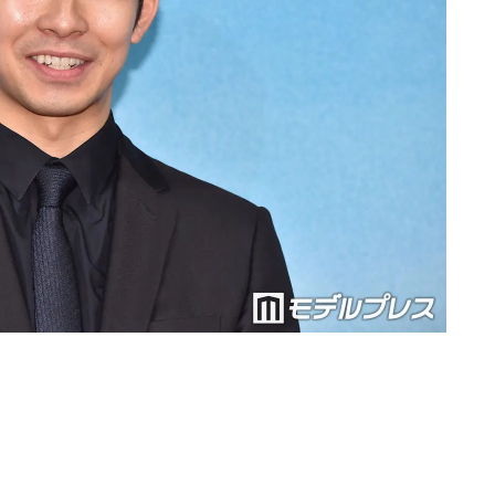
Loaded
:
90.51%