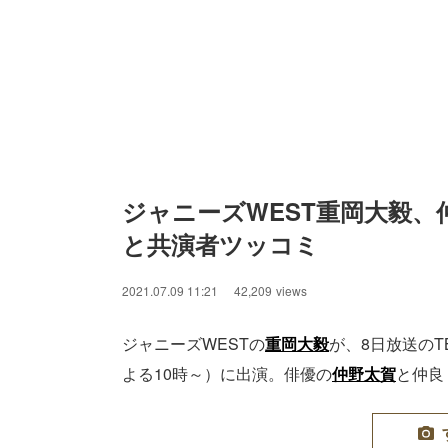
ジャニーズWEST重岡大毅
と共演者ツッコミ
2021.07.09 11:21
42,209
views
ジャニーズWESTの
重岡大毅
が、8日放送の
よる10時～）に出演。俳優の
仲野太賀
と仲良