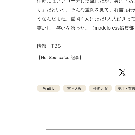
仲野にはアプローチした重岡だが、実は「あ
り」だという。そんな重岡を見て、有吉弘行
うなんだよね。重岡くんはただ1人大好きっ
笑いし、笑いを誘った。（modelpress編集部
情報：TBS
【Not Sponsored 記事】
WEST.
重岡大毅
仲野太賀
櫻井・有吉