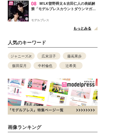
08
M!LK曽野舜太＆吉田仁人の表紙解
禁「モデルプレスカウントダウンマガジ
ン」巻頭に登場
モデルプレス
もっとみる
人気のキーワード
ジャニーズJr.
広末涼子
藤嶌果歩
飯田栞月
中村倫也
辻希美
画像ランキング