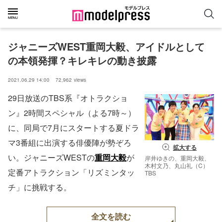
ジャニーズWEST重岡大毅、アイドルとして
の本領発揮？キレキレの動き披露
2021.06.29 14:00
72,962
views
29日放送のTBS系『オトラクショ
ン』2時間スペシャル（よる7時～）
に、同局で7月にスタートする夏ドラ
マ3番組に出演する俳優陣が勢ぞろ
拡大する
い。ジャニーズWESTの
重岡大毅
が
岸井ゆきの、重岡大毅、
木村文乃、丸山礼（C）
定番アトラクション「リズミンタッ
TBS
チ」に挑戦する。
全文を読む