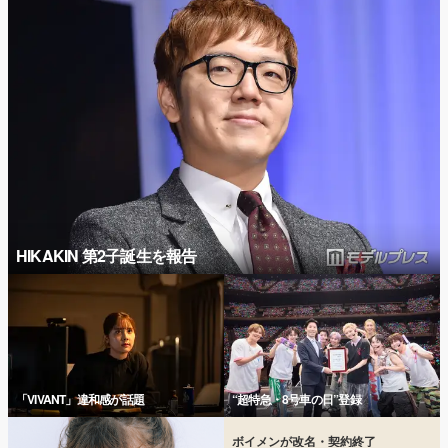
HIKAKIN 第2子誕生を報告
「VIVANT」違和感が話題
“超特急・8号車の日”登録
ボイメンが改名・契約終了