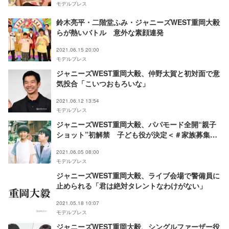
モデルプレス
鈴木亮平・二階堂ふみ・ジャニーズWEST重岡大毅
らが熱いバトル 意外な素顔連発
2021.06.15 20:00
モデルプレス
ジャニーズWEST重岡大毅、仲野太賀と初対面で意
気投合「こいつおもろいな」
2021.06.12 13:54
モデルプレス
ジャニーズWEST重岡大毅、パパモード全開“親子
ショット”初解禁 子ども役が決定＜＃家族募集し
ます＞
2021.06.05 08:00
モデルプレス
ジャニーズWEST重岡大毅、ライブ会場で警備員に
止められる「君は絶対タレントなわけがない」
2021.05.18 10:07
モデルプレス
ジャニーズWEST重岡大毅、シングルファーザー役