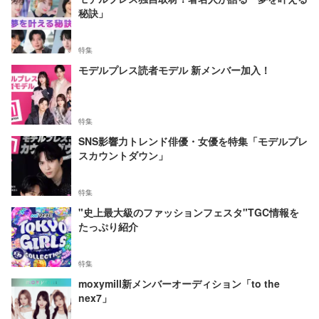
秘訣」
特集
モデルプレス読者モデル 新メンバー加入！
特集
SNS影響力トレンド俳優・女優を特集「モデルプレ
スカウントダウン」
特集
"史上最大級のファッションフェスタ"TGC情報を
たっぷり紹介
特集
moxymill新メンバーオーディション「to the
nex7」