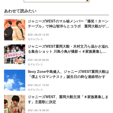
あわせて読みたい
ジャニーズWESTのマル秘メンバー「爆笑！ターン
テーブル」で神山智洋らとコラボ 重岡大毅がゲス
ト審査員として初登場
2021.06.25 12:00
モデルプレス
ジャニーズWEST重岡大毅・木村文乃ら温かさ溢れ
る集合ショット 川島小鳥が撮影＜＃家族募集しま
す＞
2021.06.25 06:00
モデルプレス
Sexy Zone中島健人、ジャニーズWEST重岡大毅は
「僕よりロマンチスト」誕生日の粋な連絡明かす
2021.06.21 10:50
モデルプレス
ジャニーズWEST、重岡大毅主演「＃家族募集しま
す」主題歌に決定
2021.06.19 08:00