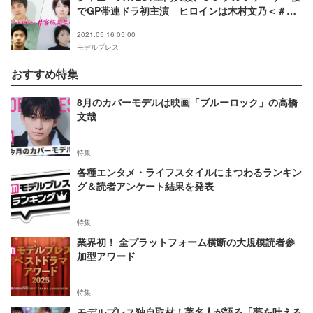
でGP帯連ドラ初主演 ヒロインは木村文乃＜＃家
族募集します＞
2021.05.16 05:00
モデルプレス
おすすめ特集
8月のカバーモデルは映画「ブルーロック」の高橋
文哉
特集
各種エンタメ・ライフスタイルにまつわるランキン
グ＆読者アンケート結果を発表
特集
業界初！ 全プラットフォーム横断の大規模読者参
加型アワード
特集
モデルプレス独自取材！著名人が語る「夢を叶える