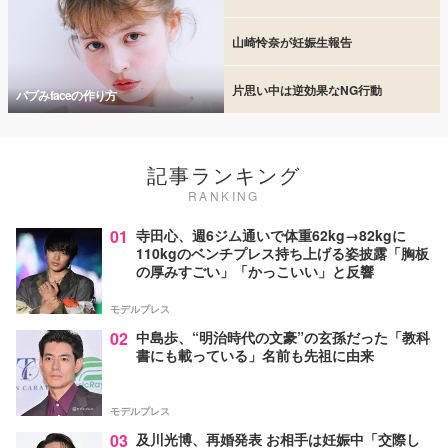
山崎怜奈が妊娠生報告
片思い中は逆効果なNG行動
バブみfaceの作り方
記事ランキング
RANKING
01
寺田心、週6ジム通いで体重62kg→82kgに
110kgのベンチプレス持ち上げる姿披露「胸板
の厚みすごい」「かっこいい」と反響
モデルプレス
02
中島歩、“明治時代の文豪”の玄孫だった「教科
書にも載っている」名前も先祖に由来
モデルプレス
03
及川光博、再婚発表 お相手は妊娠中「交際し