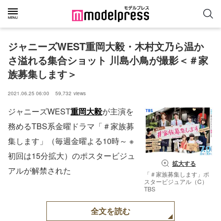
ジャニーズWEST重岡大毅・木村文乃ら温か
さ溢れる集合ショット 川島小鳥が撮影＜＃家
族募集します＞
2021.06.25 06:00
59,732
views
ジャニーズWEST
重岡大毅
が主演を
務めるTBS系金曜ドラマ「＃家族募
集します」（毎週金曜よる10時～ ※
初回は15分拡大）のポスタービジュ
拡大する
アルが解禁された
「＃家族募集します」ポ
スタービジュアル（C）
TBS
全文を読む