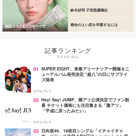
鈴木砂羽 子宮筋腫摘出
都合のよい恋を卒業するには
朝活コスメ＆インナーケア
記事ランキング
RANKING
01
SUPER EIGHT、来春アリーナツアー開催＆ニ
ューアルバム発売決定 “超八”の日にサプライ
ズ発表
モデルプレス
02
Hey! Say! JUMP、横アリ公演決定でファン歓
喜 チケット価格にも注目集まる「激アツ」
「平成に戻ったみたい」
モデルプレス
03
日向坂46、18枚目シングル「イチャイチャ