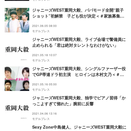
ジャニーズWEST重岡大毅、パパモード全開“親子
ショット”初解禁 子ども役が決定＜＃家族募集し
ます＞
2021.06.05 08:00
モデルプレス
ジャニーズWEST重岡大毅、ライブ会場で警備員に
止められる「君は絶対タレントなわけがない」
2021.05.18 10:07
モデルプレス
ジャニーズWEST重岡大毅、シングルファーザー役
でGP帯連ドラ初主演 ヒロインは木村文乃＜＃家
族募集します＞
2021.05.16 05:00
モデルプレス
ジャニーズWEST重岡大毅、独学でピアノ習得「か
っこよすぎて惚れた」腕前に反響
2021.04.06 13:16
モデルプレス
Sexy Zone中島健人、ジャニーズWEST重岡大毅に