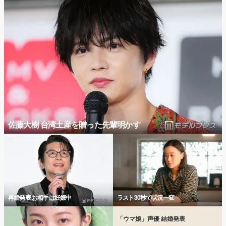
佐藤大樹 台湾土産を贈った先輩明かす
再婚発表 お相手は妊娠中
ラスト30秒で状況一変
「ウマ娘」声優 結婚発表