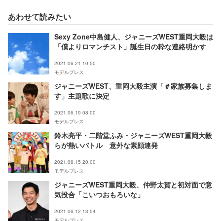
あわせて読みたい
Sexy Zone中島健人、ジャニーズWEST重岡大毅は
「僕よりロマンチスト」誕生日の粋な連絡明かす
2021.06.21 10:50
モデルプレス
ジャニーズWEST、重岡大毅主演「＃家族募集しま
す」主題歌に決定
2021.06.19 08:00
モデルプレス
鈴木亮平・二階堂ふみ・ジャニーズWEST重岡大毅
らが熱いバトル 意外な素顔連発
2021.06.15 20:00
モデルプレス
ジャニーズWEST重岡大毅、仲野太賀と初対面で意
気投合「こいつおもろいな」
2021.06.12 13:54
モデルプレス