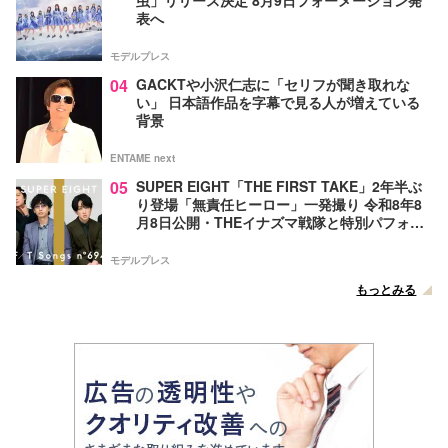
虫」リリース決定 8月9日フォーメーション発
表へ
モデルプレス
04
GACKTや小沢仁志に「セリフが聞き取れな
い」 日本語作品を字幕で見る人が増えている
背景
ENTAME next
05
SUPER EIGHT「THE FIRST TAKE」2年半ぶ
り登場「無責任ヒーロー」一発撮り 令和8年8
月8日公開・THEイナズマ戦隊と特別パフォー
マンス
モデルプレス
もっとみる