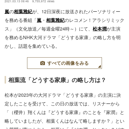
2021.03.13 09:46
9,755,972
views
嵐
の
相葉雅紀
が、12日深夜に放送されたパーソナリィー
を務める番組「
嵐
・
相葉雅紀
のレコメン！アラシリミック
ス」（文化放送／毎週金曜24時～）にて、
松本潤
が主演
を務めるNHK大河ドラマ「どうする家康」の略し方を明
かし、話題を集めている。
すべての画像をみる
相葉流「どうする家康」の略し方は？
松本が2023年の大河ドラマ「どうする家康」の主演に決
定したことを受けて、この日の放送では、リスナーから
「（櫻井）翔くんは『どうする家康』のことを『家潤』と
略していましたが、相葉くんはなんて略しますか？」とい