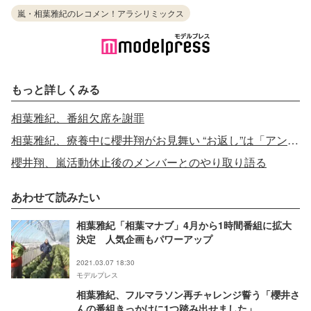
嵐・相葉雅紀のレコメン！アラシリミックス
もっと詳しくみる
相葉雅紀、番組欠席を謝罪
相葉雅紀、療養中に櫻井翔がお見舞い “お返し”は「アンダーパンツ10枚」
櫻井翔、嵐活動休止後のメンバーとのやり取り語る
あわせて読みたい
相葉雅紀「相葉マナブ」4月から1時間番組に拡大
決定 人気企画もパワーアップ
2021.03.07 18:30
モデルプレス
相葉雅紀、フルマラソン再チャレンジ誓う「櫻井さ
んの番組きっかけに1つ踏み出せました」