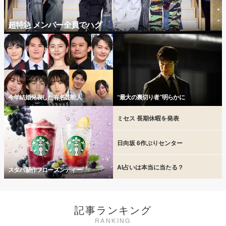
超特急 メンバー全員でハグ
今年結婚発表した有名芸能人
“最大の裏切り者”明らかに
ミセス 長期休暇を発表
日向坂 6作ぶりセンター
AI占いは本当に当たる？
スタバ新作フローズンティー
記事ランキング
RANKING