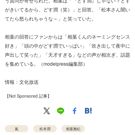
う質問が寄せられた。相葉は「『どす潤』じゃない？どす
がきいてるから、どす潤（笑）」と回答。「松本さん聞い
てたら怒られちゃうな～」と笑っていた。
相葉の回答にファンからは「相葉くんのネーミングセンス
好き」「頭の中がどす潤でいっぱい」「吹き出して夜中に
声出して笑った」「天才すぎる」などの声が相次ぎ、話題
を集めている。（modelpress編集部）
情報：文化放送
【Not Sponsored 記事】
嵐
松本潤
相葉雅紀