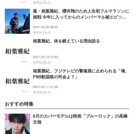
モデルプレス
嵐・相葉雅紀、櫻井翔のため人生初フルマラソンに
挑戦 今年に入ってからのメンバーマル秘エピソー
ドも
2021.02.20 08:00
モデルプレス
相葉雅紀、体を鍛えている理由語る
2021.02.13 10:43
モデルプレス
相葉雅紀、フジテレビの警備員に止められる「俺、
FNS歌謡祭の司会よ？」
2021.02.11 21:28
モデルプレス
おすすめ特集
8月のカバーモデルは映画「ブルーロック」の高橋
文哉