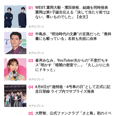
01
WEST.重岡大毅・濱田崇裕、結婚を同時発表
重岡は第1子誕生伝える「決して当たり前では
ない、尊いものでした」【全文】
モデルプレス
02
中島歩、“明治時代の文豪”の玄孫だった「教科
書にも載っている」名前も先祖に由来
モデルプレス
03
峯岸みなみ、YouTuber夫からの“不意打ちキ
ス”明かす「暗闇の密室で…」「久しぶりに夫
にドキッと」
モデルプレス
04
8月8日が“超特急・8号車の日”として正式に記
念日登録 ライブ内でサプライズ発表
モデルプレス
05
大野智、公式ファンクラブ「さと島」初のイベ