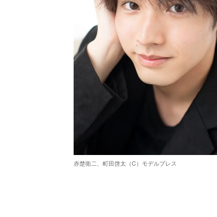
赤楚衛二、町田啓太（C）モデルプレス
/
Unmute