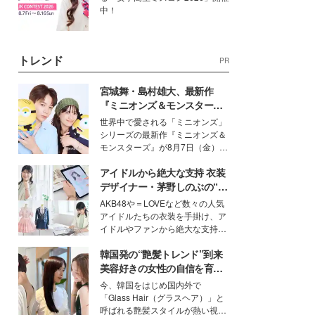
中！
トレンド
PR
宮城舞・島村雄大、最新作
『ミニオンズ＆モンスター
ズ』の魅力熱弁 ハチャメチャ
世界中で愛される「ミニオンズ」
だけじゃない“友情と絆”に感
シリーズの最新作『ミニオンズ＆
動
モンスターズ』が8月7日（金）に
公開。モデルプレスでは、“大のミ
アイドルから絶大な支持 衣装
ニオン好き”という共通点を持つモ
デルの宮城舞と島村雄大の特別対
デザイナー・茅野しのぶの“可
談をお届け！それぞれの視点か
愛い”を作る美学＜「シチズン
AKB48や＝LOVEなど数々の人気
ら、今作ならではの魅力や予想外
クロスシー」インタビュー＞
アイドルたちの衣装を手掛け、ア
の感動をもたらす奥深いストーリ
イドルやファンから絶大な支持を
ーについて熱く語り合ってもらっ
得る、株式会社オサレカンパニー
た。
韓国発の“艶髪トレンド”到来
取締役兼クリエイティブディレク
ター・茅野しのぶ。一人ひとりの
美容好きの女性の自信を育む
個性に寄り添い、魅力を引き出す
「ヘアケア事情」って？
今、韓国をはじめ国内外で
衣装作りは、多くの女性たちに勇
「Glass Hair（グラスヘア）」と
気と自信を与え続けている。
呼ばれる艶髪スタイルが熱い視線