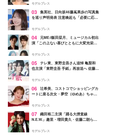
モデルプレス
03
集英社、日向坂46藤嶌果歩の写真集
を巡り声明発表 注意喚起も「必要に応じ
て法的措置を含む対応を検討」
モデルプレス
04
元ME:I飯田栞月、ミュージカル初出
演「この上ない喜びとともに大変光栄」
4年ぶり上演「ファントム」城田優らキ
ャスト発表
モデルプレス
05
テレ東、東野圭吾さん追悼 亀梨和
也主演「東野圭吾 手紙」再放送へ 佐藤隆
太・本田翼・中村倫也ら出演
モデルプレス
06
辻希美、コストコでショッピングカ
ートに座る次女・夢空（ゆめあ）ちゃん
の姿公開「乗りこなしてる感じが可愛す
ぎ」「成長を感じる」の声
モデルプレス
07
織田裕二主演「踊る大捜査線
N.E.W.」趣里・増田貴久・佐藤二朗ら新
メンバー紹介映像解禁 各キャラクター象
徴する“謎のキーワード”も
モデルプレス