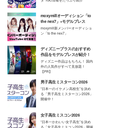
moxymillオーディション「to
the nex7」×モデルプレス
moxymill新メンバーオーディショ
ン「to the nex7」
ディズニープラスのおすすめ
作品をモデルプレスが紹介！
ディズニー作品はもちろん！ 国内
外の人気作がすべて見放題！
【PR】
男子高生ミスターコン2026
“日本一のイケメン高校生”を決め
る「男子高生ミスターコン2026」
開催中！
女子高生ミスコン2026
“日本一かわいい女子高生”を決め
る「女子高生ミスコン2026」開催