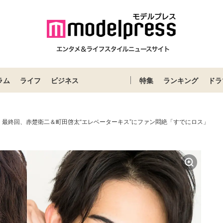
ラム
ライフ
ビジネス
特集
ランキング
ドラ
」最終回、赤楚衛二＆町田啓太“エレベーターキス”にファン悶絶「すでにロス」