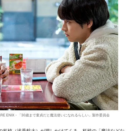
RE ENIX・「30歳まで童貞だと魔法使いになれるらしい」製作委員会
の柘植（浅香航大）が押しかけてくる。柘植の「魔法などな