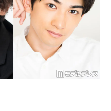
Loaded
:
83.55%