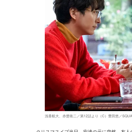
浅香航大、赤楚衛二／第12話より（C）豊田悠／SQUA
クリスマスイブ当日、安達の元に突然、友人