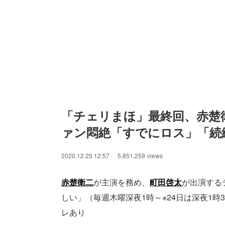
「チェリまほ」最終回、赤楚
ァン悶絶「すでにロス」「続
2020.12.25 12:57
5,851,259
views
赤楚衛二
が主演を務め、
町田啓太
が出演する
しい」（毎週木曜深夜1時～※24日は深夜1時
レあり