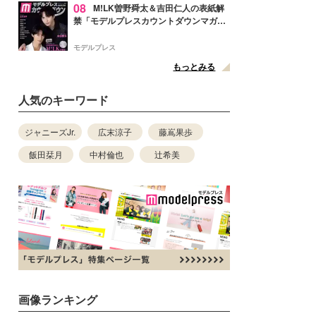
08
M!LK曽野舜太＆吉田仁人の表紙解
禁「モデルプレスカウントダウンマガジ
ン」巻頭に登場
モデルプレス
もっとみる
人気のキーワード
ジャニーズJr.
広末涼子
藤嶌果歩
飯田栞月
中村倫也
辻希美
画像ランキング