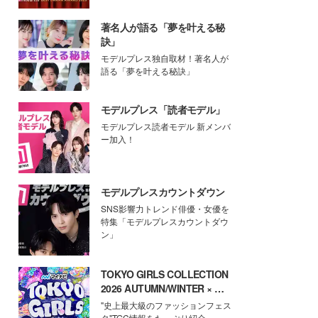
著名人が語る「夢を叶える秘
訣」
モデルプレス独自取材！著名人が
語る「夢を叶える秘訣」
モデルプレス「読者モデル」
モデルプレス読者モデル 新メンバ
ー加入！
モデルプレスカウントダウン
SNS影響力トレンド俳優・女優を
特集「モデルプレスカウントダウ
ン」
TOKYO GIRLS COLLECTION
2026 AUTUMN/WINTER × モ
デルプレス
"史上最大級のファッションフェス
タ"TGC情報をたっぷり紹介