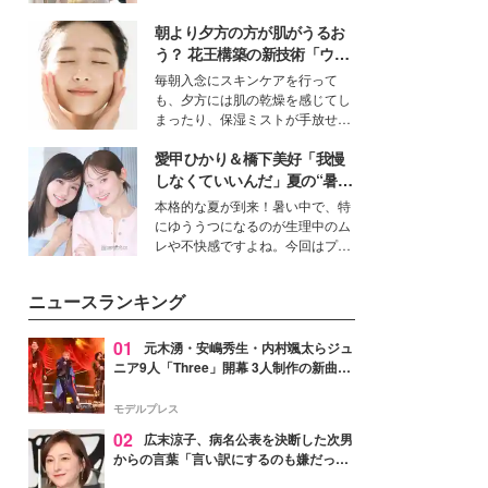
を集めています。メイクやファッ
朝より夕方の方が肌がうるお
ションの完成度を高めるベースと
して、“髪そのものの美しさ”に改
う？ 花王構築の新技術「ウォ
めて注目する人が増えている様
ーターキャプチャリングスキ
毎朝入念にスキンケアを行って
子。今回は、そんな憧れの艶やか
ン（捕水肌）」がスキンケア
も、夕方には肌の乾燥を感じてし
な髪を日常で叶える、美容好きの
の常識を変える予感
まったり、保湿ミストが手放せな
女性たちのヘアケア事情を紹介し
いという読者も多いのでは？そん
ます。
愛甲ひかり＆橋下美好「我慢
な美容の常識を大きく変える可能
性を秘めた、革新的な「Water
しなくていいんだ」夏の“暑さ
Capturing Skin（ウォーターキャ
対策”の新しい選択肢とは？
本格的な夏が到来！暑い中で、特
プチャリングスキン：捕水肌）」
にゆううつになるのが生理中のム
技術を、花王が構築した。
レや不快感ですよね。今回はプラ
イベートでも仲良しで旅行好きな
モデル・愛甲ひかりさんと橋下美
ニュースランキング
好さんを迎えて本音で女子会トー
ク。猛暑のお出かけを快適に過ご
すヒントや、2人が感動した夏の
01
元木湧・安嶋秀生・内村颯太らジュ
生理の新常識にも迫りました。
ニア9人「Three」開幕 3人制作の新曲＆
手描きセットに込めた想い「もっと前に
進んで夢を掴みたい」【ゲネプロレポ】
モデルプレス
02
広末涼子、病名公表を決断した次男
からの言葉「言い訳にするのも嫌だっ
た」「言うべきか迷った」