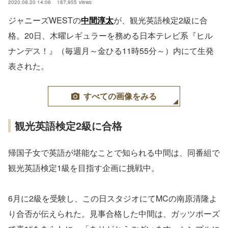
2020.08.20 14:06
187,955
views
ジャニーズWESTの
中間淳太
が、観光英語検定2級に合
格。20日、木曜レギュラーを務める日本テレビ系『ヒル
ナンデス！』（毎週月～金ひる11時55分～）内にて生発
表された。
すべての画像をみる
観光英語検定2級に合格
帰国子女で英語が堪能なことで知られる中間は、同番組で
観光英語検定1級を目指す企画に挑戦中。
6月に2級を受験し、この日スタジオにてMCの南原清隆よ
り合否が伝えられた。見事合格した中間は、ガッツポーズ