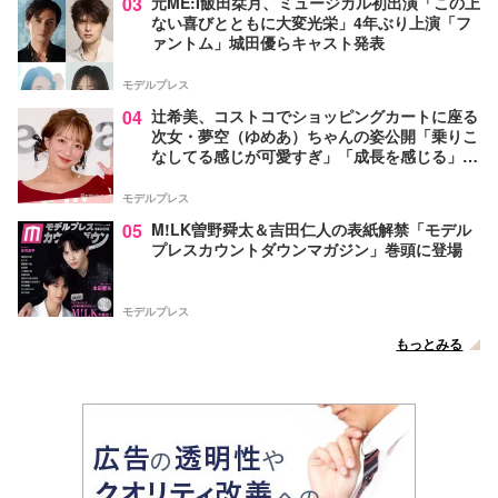
03
元ME:I飯田栞月、ミュージカル初出演「この上
ない喜びとともに大変光栄」4年ぶり上演「フ
ァントム」城田優らキャスト発表
モデルプレス
04
辻希美、コストコでショッピングカートに座る
次女・夢空（ゆめあ）ちゃんの姿公開「乗りこ
なしてる感じが可愛すぎ」「成長を感じる」の
声
モデルプレス
05
M!LK曽野舜太＆吉田仁人の表紙解禁「モデル
プレスカウントダウンマガジン」巻頭に登場
モデルプレス
もっとみる