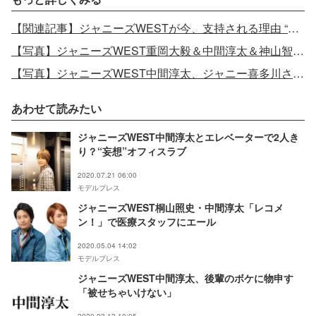
【関連記事】ジャニーズWESTが今、支持される理由 “近所のお兄ちゃん感”と“天性の明るさ”武器に躍進
【写真】ジャニーズWEST重岡大毅＆中間淳太＆神山智洋、キレキレダンス披露
【写真】ジャニーズWEST中間淳太、ジャニー喜多川さん家族葬は「ジャニーさんのうちわを持って…」
あわせて読みたい
ジャニーズWEST中間淳太とエレベーターで2人き
り？“妄想”オフィスラブ
2020.07.21 06:00
モデルプレス
ジャニーズWEST桐山照史・中間淳太「レコメ
ン！」で医療スタッフにエール
2020.05.04 14:02
モデルプレス
ジャニーズWEST中間淳太、後輩のボケに物申す
「被せちゃいけない」