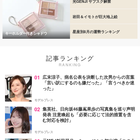
光GENJI サブスク解禁
岩田＆イモトが巨大地上絵
星座別8月の運勢ランキング
キーホルダー付きシャドウ
記事ランキング
RANKING
01
広末涼子、病名公表を決断した次男からの言葉
「言い訳にするのも嫌だった」「言うべきか迷
った」
モデルプレス
02
集英社、日向坂46藤嶌果歩の写真集を巡り声明
発表 注意喚起も「必要に応じて法的措置を含
む対応を検討」
モデルプレス