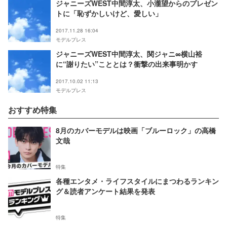
ジャニーズWEST中間淳太、小瀧望からのプレゼン
トに「恥ずかしいけど、愛しい」
2017.11.28 16:04
モデルプレス
ジャニーズWEST中間淳太、関ジャニ∞横山裕
に“謝りたい”こととは？衝撃の出来事明かす
2017.10.02 11:13
モデルプレス
おすすめ特集
8月のカバーモデルは映画「ブルーロック」の高橋
文哉
特集
各種エンタメ・ライフスタイルにまつわるランキン
グ＆読者アンケート結果を発表
特集