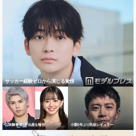
サッカー経験ゼロから演じる覚悟
山本舞香 第1子出産を報告
小栗5年ぶり民放レギュラー