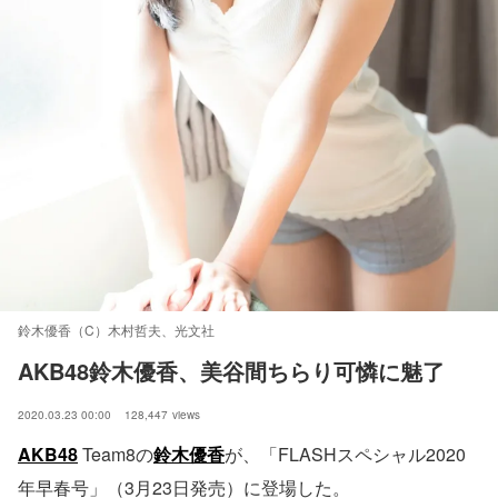
鈴木優香（C）木村哲夫、光文社
AKB48鈴木優香、美谷間ちらり可憐に魅了
2020.03.23 00:00
128,447
views
AKB48
Team8の
鈴木優香
が、「FLASHスペシャル2020
年早春号」（3月23日発売）に登場した。