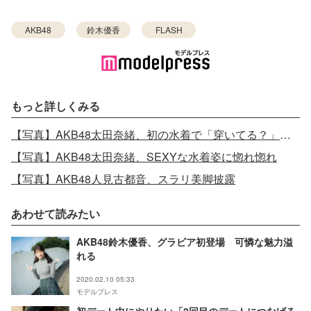
AKB48
鈴木優香
FLASH
もっと詳しくみる
【写真】AKB48太田奈緒、初の水着で「穿いてる？」メンバーも驚き
【写真】AKB48太田奈緒、SEXYな水着姿に惚れ惚れ
【写真】AKB48人見古都音、スラリ美脚披露
あわせて読みたい
AKB48鈴木優香、グラビア初登場 可憐な魅力溢
れる
2020.02.10 05:33
モデルプレス