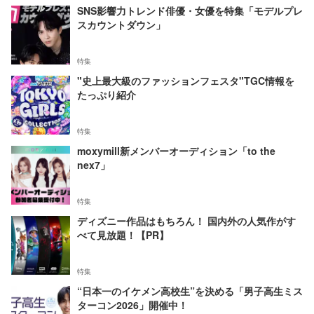
SNS影響力トレンド俳優・女優を特集「モデルプレ
スカウントダウン」
特集
"史上最大級のファッションフェスタ"TGC情報を
たっぷり紹介
特集
moxymill新メンバーオーディション「to the
nex7」
特集
ディズニー作品はもちろん！ 国内外の人気作がす
べて見放題！【PR】
特集
“日本一のイケメン高校生”を決める「男子高生ミス
ターコン2026」開催中！