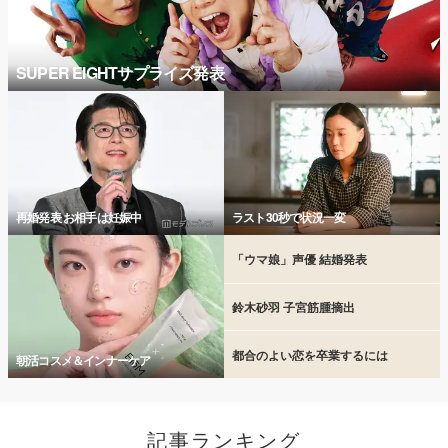
SUPER EIGHTサプライズ発表
再婚発表 お相手は妊娠中
ラスト30秒で状況一変
「ウマ娘」声優 結婚発表
鈴木砂羽 子宮筋腫摘出
都合のよい恋を卒業するには
朝活コスメ＆インナーケア
記事ランキング