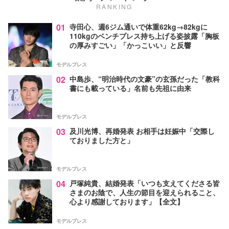
RANKING
01
寺田心、週6ジム通いで体重62kg→82kgに
110kgのベンチプレス持ち上げる姿披露「胸板
の厚みすごい」「かっこいい」と反響
モデルプレス
02
中島歩、“明治時代の文豪”の玄孫だった「教科
書にも載っている」名前も先祖に由来
モデルプレス
03
及川光博、再婚発表 お相手は妊娠中「交際し
ておりました方と」
モデルプレス
04
戸塚純貴、結婚発表「いつも支えてくださる皆
さまのお陰で、人生の節目を迎えられること、
心より感謝しております」【全文】
モデルプレス