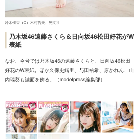
鈴木優香（C）木村哲夫、光文社
乃木坂46遠藤さくら＆日向坂46松田好花がW
表紙
なお、今号では乃木坂46の遠藤さくらと、日向坂46松田
好花のW表紙。ほか久保史緒里、与田祐希、原かれん、山
内瑞葵も誌面を飾る。（modelpress編集部）