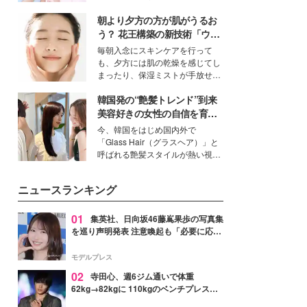
イベートでも仲良しで旅行好きな
朝より夕方の方が肌がうるお
モデル・愛甲ひかりさんと橋下美
好さんを迎えて本音で女子会トー
う？ 花王構築の新技術「ウォ
ク。猛暑のお出かけを快適に過ご
ーターキャプチャリングスキ
毎朝入念にスキンケアを行って
すヒントや、2人が感動した夏の
ン（捕水肌）」がスキンケア
も、夕方には肌の乾燥を感じてし
生理の新常識にも迫りました。
の常識を変える予感
まったり、保湿ミストが手放せな
いという読者も多いのでは？そん
韓国発の“艶髪トレンド”到来
な美容の常識を大きく変える可能
性を秘めた、革新的な「Water
美容好きの女性の自信を育む
Capturing Skin（ウォーターキャ
「ヘアケア事情」って？
今、韓国をはじめ国内外で
プチャリングスキン：捕水肌）」
「Glass Hair（グラスヘア）」と
技術を、花王が構築した。
呼ばれる艶髪スタイルが熱い視線
を集めています。メイクやファッ
ションの完成度を高めるベースと
ニュースランキング
して、“髪そのものの美しさ”に改
めて注目する人が増えている様
子。今回は、そんな憧れの艶やか
01
集英社、日向坂46藤嶌果歩の写真集
な髪を日常で叶える、美容好きの
を巡り声明発表 注意喚起も「必要に応じ
女性たちのヘアケア事情を紹介し
て法的措置を含む対応を検討」
ます。
モデルプレス
02
寺田心、週6ジム通いで体重
62kg→82kgに 110kgのベンチプレス持
ち上げる姿披露「胸板の厚みすごい」