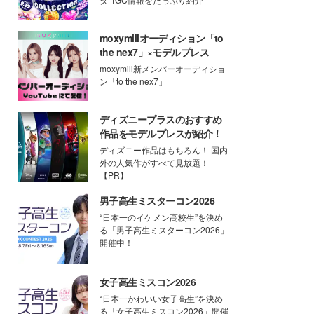
moxymillオーディション「to
the nex7」×モデルプレス
moxymill新メンバーオーディショ
ン「to the nex7」
ディズニープラスのおすすめ
作品をモデルプレスが紹介！
ディズニー作品はもちろん！ 国内
外の人気作がすべて見放題！
【PR】
男子高生ミスターコン2026
“日本一のイケメン高校生”を決め
る「男子高生ミスターコン2026」
開催中！
女子高生ミスコン2026
“日本一かわいい女子高生”を決め
る「女子高生ミスコン2026」開催