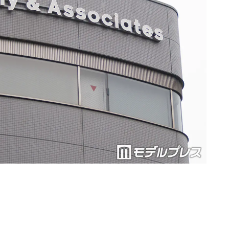
Loaded
:
90.51%