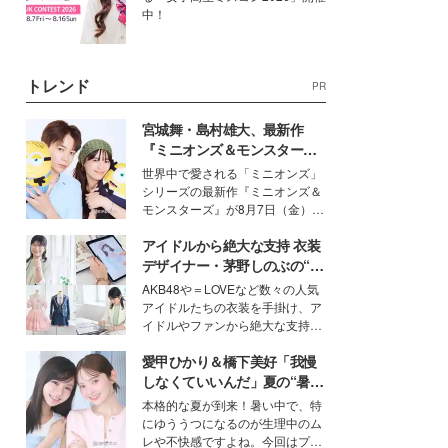
中！
トレンド
PR
宮城舞・島村雄大、最新作
『ミニオンズ＆モンスター
ズ』の魅力熱弁 ハチャメチャ
世界中で愛される「ミニオンズ」
だけじゃない“友情と絆”に感
シリーズの最新作『ミニオンズ＆
動
モンスターズ』が8月7日（金）に
公開。モデルプレスでは、“大のミ
アイドルから絶大な支持 衣装
ニオン好き”という共通点を持つモ
デルの宮城舞と島村雄大の特別対
デザイナー・茅野しのぶの“可
談をお届け！それぞれの視点か
愛い”を作る美学＜「シチズン
AKB48や＝LOVEなど数々の人気
ら、今作ならではの魅力や予想外
クロスシー」インタビュー＞
アイドルたちの衣装を手掛け、ア
の感動をもたらす奥深いストーリ
イドルやファンから絶大な支持を
ーについて熱く語り合ってもらっ
得る、株式会社オサレカンパニー
た。
愛甲ひかり＆橋下美好「我慢
取締役兼クリエイティブディレク
ター・茅野しのぶ。一人ひとりの
しなくていいんだ」夏の“暑さ
個性に寄り添い、魅力を引き出す
対策”の新しい選択肢とは？
本格的な夏が到来！暑い中で、特
衣装作りは、多くの女性たちに勇
にゆううつになるのが生理中のム
気と自信を与え続けている。
レや不快感ですよね。今回はプラ