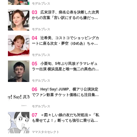
「かっこいい」と反響
モデルプレス
03
広末涼子、病名公表を決断した次男
からの言葉「言い訳にするのも嫌だっ
た」「言うべきか迷った」
モデルプレス
04
辻希美、コストコでショッピングカ
ートに座る次女・夢空（ゆめあ）ちゃん
の姿公開「乗りこなしてる感じが可愛す
ぎ」「成長を感じる」の声
モデルプレス
05
小栗旬、5年ぶり民放ドラマレギュ
ラー出演 横浜流星と唯一無二の異色のバ
ディで初共演【LOST10】
モデルプレス
06
Hey! Say! JUMP、横アリ公演決定
でファン歓喜 チケット価格にも注目集ま
る「激アツ」「平成に戻ったみたい」
モデルプレス
07
＜図々しい娘の友だち対処法＞「私
も乗せてよ！」断っても強引に乗り込ん
でくる友だち【第1話まんが】
ママスタ☆セレクト