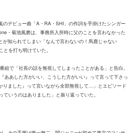
のデビュー曲「A・RA・SHI」の作詞を手掛けたシンガー
Zone・菊池風磨は、事務所入所時に父のことを言わなかった
とが知られてしまい「なんで言わないの！馬鹿じゃない
たことを打ち明けていた。
、テレビ番組で「社長の話を無視してしまったことがある」と告白。
を集めて『ああした方がいい、こうした方がいい』って言って下さっ
かりました』って言いながら全部無視して…」とエピソード
』っていうのはありました」と振り返っていた。
が、その手腕は唯一無二。関ジャニ∞が初めて東京でコンサ