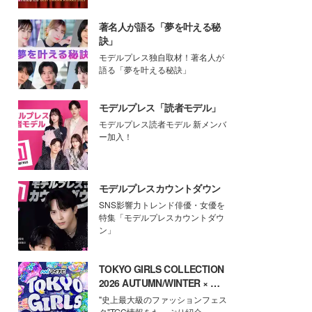
著名人が語る「夢を叶える秘
訣」
モデルプレス独自取材！著名人が
語る「夢を叶える秘訣」
モデルプレス「読者モデル」
モデルプレス読者モデル 新メンバ
ー加入！
モデルプレスカウントダウン
SNS影響力トレンド俳優・女優を
特集「モデルプレスカウントダウ
ン」
TOKYO GIRLS COLLECTION
2026 AUTUMN/WINTER × モ
デルプレス
"史上最大級のファッションフェス
タ"TGC情報をたっぷり紹介