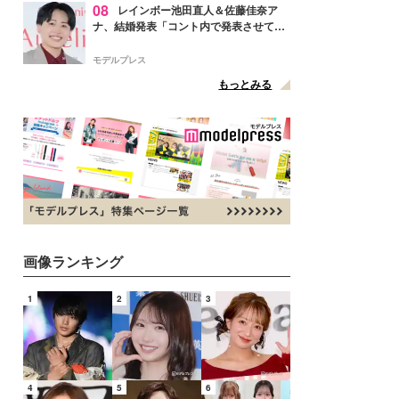
08
レインボー池田直人＆佐藤佳奈ア
ナ、結婚発表「コント内で発表させてい
ただきました」読売テレビ退社は生活拠
点変更のため
モデルプレス
もっとみる
画像ランキング
1
2
3
4
5
6