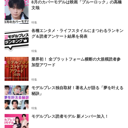
8月のカバーモデルは映画「ブルーロック」の高橋
文哉
特集
各種エンタメ・ライフスタイルにまつわるランキン
グ＆読者アンケート結果を発表
特集
業界初！ 全プラットフォーム横断の大規模読者参
加型アワード
特集
モデルプレス独自取材！著名人が語る「夢を叶える
秘訣」
特集
モデルプレス読者モデル 新メンバー加入！