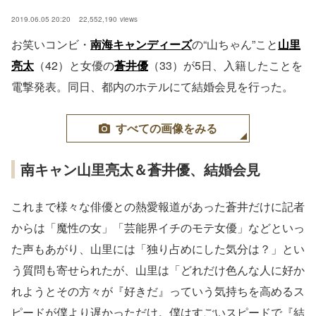
2019.06.05 20:20
22,552,190
views
お笑いコンビ・
南海キャンディーズ
の“山ちゃん”こと
山里
亮太
（42）と女優の
蒼井優
（33）が5日、入籍したことを
電撃発表。同日、都内のホテルにて結婚会見を行った。
すべての画像をみる
南キャン山里亮太＆蒼井優、結婚会見
これまで様々な俳優との熱愛報道があった蒼井だけに記者
からは「魔性の女」「芸能界イチのモテ女優」などといっ
た声もあがり、山里には「独り占めにした気分は？」とい
う質問も寄せられたが、山里は「どれだけ色んな人に好か
れようとその方々が『好きだ』っていう気持ちを高めるス
ピードが僕より遅かっただけ。僕はすごいスピードで『結