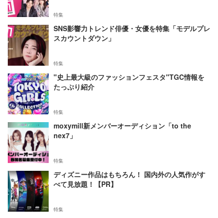
特集
SNS影響力トレンド俳優・女優を特集「モデルプレ
スカウントダウン」
特集
"史上最大級のファッションフェスタ"TGC情報を
たっぷり紹介
特集
moxymill新メンバーオーディション「to the
nex7」
特集
ディズニー作品はもちろん！ 国内外の人気作がす
べて見放題！【PR】
特集