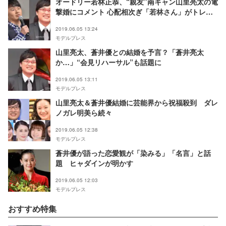
オードリー若林正恭、“親友”南キャン山里亮太の電
撃婚にコメント 心配相次ぎ「若林さん」がトレン
ド入り
2019.06.05 13:24
モデルプレス
山里亮太、蒼井優との結婚を予言？「蒼井亮太
か…」“会見リハーサル”も話題に
2019.06.05 13:11
モデルプレス
山里亮太＆蒼井優結婚に芸能界から祝福殺到 ダレ
ノガレ明美ら続々
2019.06.05 12:38
モデルプレス
蒼井優が語った恋愛観が「染みる」「名言」と話
題 ヒャダインが明かす
2019.06.05 12:03
モデルプレス
おすすめ特集