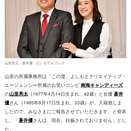
山里亮太、蒼井優 （C）モデルプレス
山里の所属事務所は「この度、よしもとクリエイティブ・
エージェンシー所属のお笑いコンビ
南海キャンディーズ
の
山里亮太
（1977年4月14日生まれ、42歳）と女優
蒼井
優
さん（1985年8月17日生まれ、33歳）が、入籍致しま
したので、みなさまにご報告させていただきます」と発表
し、「
蒼井優
さんは、現在、妊娠されておりません」とし
た。