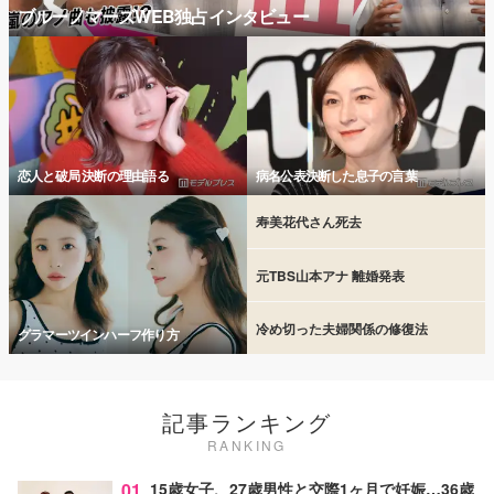
ブルーノマーズWEB独占インタビュー
恋人と破局 決断の理由語る
病名公表決断した息子の言葉
寿美花代さん死去
元TBS山本アナ 離婚発表
冷め切った夫婦関係の修復法
グラマーツインハーフ作り方
記事ランキング
RANKING
01
15歳女子、27歳男性と交際1ヶ月で妊娠…36歳