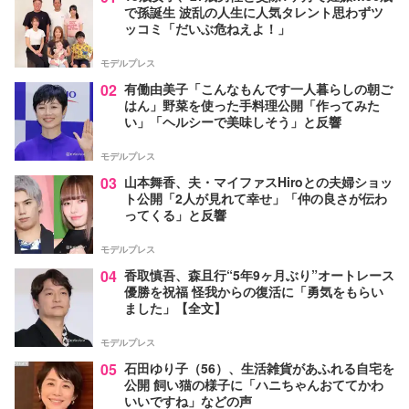
で孫誕生 波乱の人生に人気タレント思わずツ
ッコミ「だいぶ危ねえよ！」
モデルプレス
02
有働由美子「こんなもんです一人暮らしの朝ご
はん」野菜を使った手料理公開「作ってみた
い」「ヘルシーで美味しそう」と反響
モデルプレス
03
山本舞香、夫・マイファスHiroとの夫婦ショッ
ト公開「2人が見れて幸せ」「仲の良さが伝わ
ってくる」と反響
モデルプレス
04
香取慎吾、森且行“5年9ヶ月ぶり”オートレース
優勝を祝福 怪我からの復活に「勇気をもらい
ました」【全文】
モデルプレス
05
石田ゆり子（56）、生活雑貨があふれる自宅を
公開 飼い猫の様子に「ハニちゃんおててかわ
いいですね」などの声