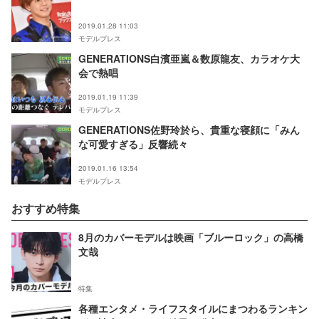
2019.01.28 11:03
モデルプレス
GENERATIONS白濱亜嵐＆数原龍友、カラオケ大
会で熱唱
2019.01.19 11:39
モデルプレス
GENERATIONS佐野玲於ら、貴重な寝顔に「みん
な可愛すぎる」反響続々
2019.01.16 13:54
モデルプレス
おすすめ特集
8月のカバーモデルは映画「ブルーロック」の高橋
文哉
特集
各種エンタメ・ライフスタイルにまつわるランキン