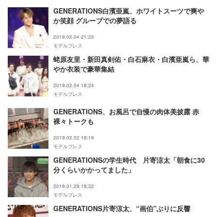
GENERATIONS白濱亜嵐、ホワイトスーツで爽や
か笑顔 グループでの夢語る
2019.02.04 21:20
モデルプレス
蛯原友里・新田真剣佑・白石麻衣・白濱亜嵐ら、華
やか衣装で豪華集結
2019.02.04 18:24
モデルプレス
GENERATIONS、お風呂で自慢の肉体美披露 赤
裸々トークも
2019.02.02 18:19
モデルプレス
GENERATIONSの学生時代 片寄涼太「朝食に30
分くらいかかってました」
2019.01.29 18:32
モデルプレス
GENERATIONS片寄涼太、“画伯”ぶりに反響