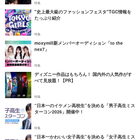
特集
"史上最大級のファッションフェスタ"TGC情報を
たっぷり紹介
特集
moxymill新メンバーオーディション「to the
nex7」
特集
ディズニー作品はもちろん！ 国内外の人気作がす
べて見放題！【PR】
特集
“日本一のイケメン高校生”を決める「男子高生ミス
ターコン2026」開催中！
特集
“日本一かわいい女子高生”を決める「女子高生ミス