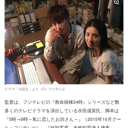
ドラマ「小説王」より（C）フジテレビ
監督は、フジテレビの『救命病棟24時』シリーズなど数
多くのテレビドラマを演出している水田成英氏、脚本は
『5時→9時～私に恋したお坊さん～』（2015年10月クー
ル・フジテレビ）、『絶対零度 未然犯罪潜入捜査』