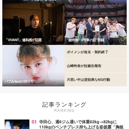
「VIVANT」違和感が話題
“超特急・8号車の日”登録
ボイメンが改名・契約終了
山崎怜奈が妊娠生報告
片思い中は逆効果なNG行動
バブみfaceの作り方
記事ランキング
RANKING
01
寺田心、週6ジム通いで体重62kg→82kgに
110kgのベンチプレス持ち上げる姿披露「胸板