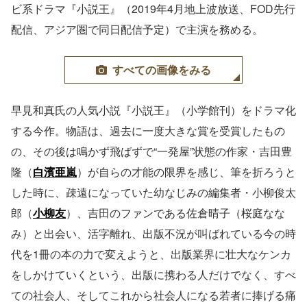
ビ系ドラマ『小説王』（2019年4月地上波放送、FOD先行
配信、アジア圏で同日配信予定）で主演を務める。
すべての画像をみる
早見和真氏の人気小説『小説王』（小学館刊）をドラマ化
する今作。物語は、過去に一度大きな賞を受賞したもの
の、その後は鳴かず飛ばずで“一発屋”状態の作家・吉田豊
隆（
白濱亜嵐
）が自らの才能の限界を感じ、筆を折ろうと
した時に、疎遠になっていた幼なじみの編集者・小柳俊太
郎（
小柳友
）、吉田のファンである佐倉晴子（桜庭なな
み）と出会い、活字離れ、出版不況が叫ばれている今の時
代を1冊の本の力で変えようと、出版業界に壮大なケンカ
をしかけていくという、出版に携わる人だけでなく、すべ
ての社会人、そしてこれから社会人になる若者に捧げる痛