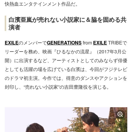
快熱血エンタテインメント作品だ。
白濱亜嵐が売れない小説家に＆脇を固める共
演者
EXILE
のメンバーで
GENERATIONS
from
EXILE
TRIBEで
リーダーを務め、映画『ひるなかの流星』（2017年3月公
開）に出演するなど、アーティストとしてのみならず俳優
としても活躍の場を広げている白濱は、今回がフジテレビ
のドラマ初主演。今作では、得意のダンスやアクションを
封印し、“売れない小説家”の吉田豊隆役を演じる。