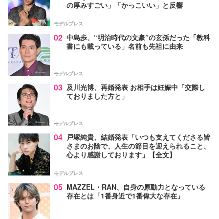
の厚みすごい」「かっこいい」と反響
モデルプレス
02
中島歩、“明治時代の文豪”の玄孫だった「教科
書にも載っている」名前も先祖に由来
モデルプレス
03
及川光博、再婚発表 お相手は妊娠中「交際し
ておりました方と」
モデルプレス
04
戸塚純貴、結婚発表「いつも支えてくださる皆
さまのお陰で、人生の節目を迎えられること、
心より感謝しております」【全文】
モデルプレス
05
MAZZEL・RAN、自身の原動力となっている
存在とは「1番身近で1番偉大な存在」