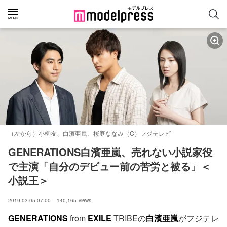
（左から）小柳友、白濱亜嵐、桜庭ななみ（C）フジテレビ
GENERATIONS白濱亜嵐、売れない小説家役
で主演「自分のデビュー前の苦労と被る」＜
小説王＞
2019.03.05 07:00
140,165
views
GENERATIONS
from
EXILE
TRIBEの
白濱亜嵐
がフジテレ