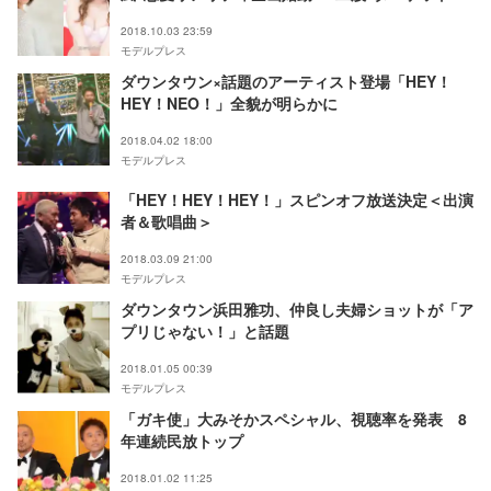
された美女の正体は？＜モンスターハウス／莉音＆
2018.10.03 23:59
蘭＞
モデルプレス
ダウンタウン×話題のアーティスト登場「HEY！
HEY！NEO！」全貌が明らかに
2018.04.02 18:00
モデルプレス
「HEY！HEY！HEY！」スピンオフ放送決定＜出演
者＆歌唱曲＞
2018.03.09 21:00
モデルプレス
ダウンタウン浜田雅功、仲良し夫婦ショットが「ア
プリじゃない！」と話題
2018.01.05 00:39
モデルプレス
「ガキ使」大みそかスペシャル、視聴率を発表 8
年連続民放トップ
2018.01.02 11:25