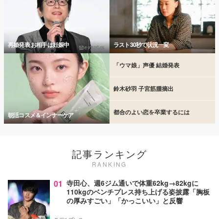
再婚発表 お相手は妊娠中
ラスト30秒で状況一変
「ウマ娘」声優 結婚発表
鈴木砂羽 子宮筋腫摘出
都合のよい恋を卒業するには
朝活コスメ＆インナーケア
記事ランキング
RANKING
01
寺田心、週6ジム通いで体重62kg→82kgに
110kgのベンチプレス持ち上げる姿披露「胸板
の厚みすごい」「かっこいい」と反響