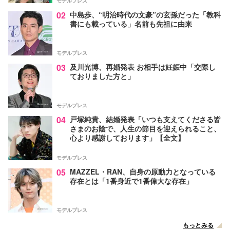
モデルプレス
02
中島歩、“明治時代の文豪”の玄孫だった「教科
書にも載っている」名前も先祖に由来
モデルプレス
03
及川光博、再婚発表 お相手は妊娠中「交際し
ておりました方と」
モデルプレス
04
戸塚純貴、結婚発表「いつも支えてくださる皆
さまのお陰で、人生の節目を迎えられること、
心より感謝しております」【全文】
モデルプレス
05
MAZZEL・RAN、自身の原動力となっている
存在とは「1番身近で1番偉大な存在」
モデルプレス
もっとみる