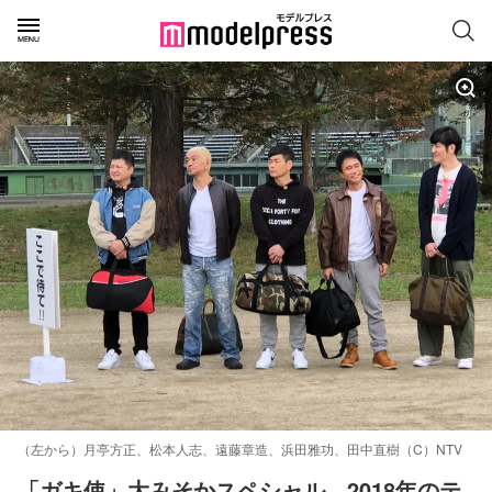
（左から）月亭方正、松本人志、遠藤章造、浜田雅功、田中直樹（C）NTV
「ガキ使」大みそかスペシャル、2018年のテ