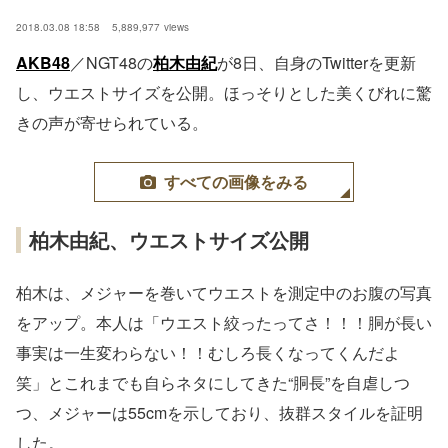
2018.03.08 18:58
5,889,977
views
AKB48
／NGT48の
柏木由紀
が8日、自身のTwitterを更新
し、ウエストサイズを公開。ほっそりとした美くびれに驚
きの声が寄せられている。
すべての画像をみる
柏木由紀、ウエストサイズ公開
柏木は、メジャーを巻いてウエストを測定中のお腹の写真
をアップ。本人は「ウエスト絞ったってさ！！！胴が長い
事実は一生変わらない！！むしろ長くなってくんだよ
笑」とこれまでも自らネタにしてきた“胴長”を自虐しつ
つ、メジャーは55cmを示しており、抜群スタイルを証明
した。