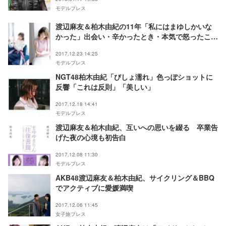
モデルプレス
渡辺麻友＆柏木由紀の11年「私にはまゆしかいな
かった」出会い・辛かったとき・本気で怒ったこ
と…赤裸々に振り返る
2017.12.23 14:25
モデルプレス
NGT48柏木由紀「びしょ濡れ」色っぽショットに
反響「これは反則」「美しい」
2017.12.18 14:41
モデルプレス
渡辺麻友＆柏木由紀、互いへの思いを綴る 卒業告
げた夜の心境も初告白
2017.12.08 11:30
モデルプレス
AKB48渡辺麻友＆柏木由紀、サイクリング＆BBQ
でアクティブに愛媛満喫
2017.12.06 11:45
女子旅プレス