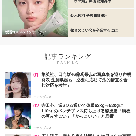
「ウマ娘」声優 結婚発表
鈴木砂羽 子宮筋腫摘出
都合のよい恋を卒業するには
朝活コスメ＆インナーケア
記事ランキング
RANKING
01
集英社、日向坂46藤嶌果歩の写真集を巡り声明
発表 注意喚起も「必要に応じて法的措置を含
む対応を検討」
モデルプレス
02
寺田心、週6ジム通いで体重62kg→82kgに
110kgのベンチプレス持ち上げる姿披露「胸板
の厚みすごい」「かっこいい」と反響
モデルプレス