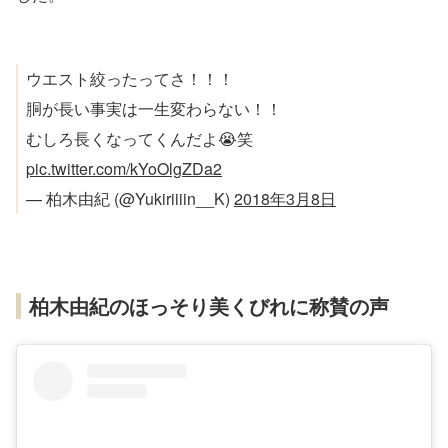
ウエスト絞ったってさ！！！
胴が長い事実は一生変わらない！！
むしろ長くなってくんだよ😭笑
pic.twitter.com/kYoOlgZDa2
— 柏木由紀 (@Yukiriiiin__K)
2018年3月8日
柏木由紀のほっそり美くびれに称賛の声