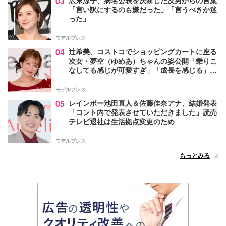
03
広末涼子、病名公表を決断した次男からの言葉
「言い訳にするのも嫌だった」「言うべきか迷
った」
モデルプレス
04
辻希美、コストコでショッピングカートに座る
次女・夢空（ゆめあ）ちゃんの姿公開「乗りこ
なしてる感じが可愛すぎ」「成長を感じる」の
声
モデルプレス
05
レインボー池田直人＆佐藤佳奈アナ、結婚発表
「コント内で発表させていただきました」読売
テレビ退社は生活拠点変更のため
モデルプレス
もっとみる