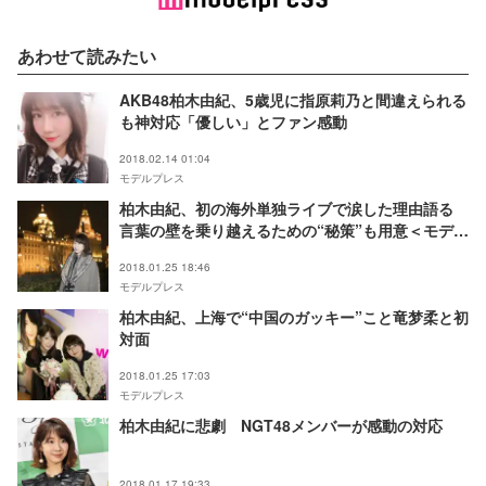
あわせて読みたい
AKB48柏木由紀、5歳児に指原莉乃と間違えられる
も神対応「優しい」とファン感動
2018.02.14 01:04
モデルプレス
柏木由紀、初の海外単独ライブで涙した理由語る
言葉の壁を乗り越えるための“秘策”も用意＜モデル
プレス独占コメント／ライブレポート＞
2018.01.25 18:46
モデルプレス
柏木由紀、上海で“中国のガッキー”こと竜梦柔と初
対面
2018.01.25 17:03
モデルプレス
柏木由紀に悲劇 NGT48メンバーが感動の対応
2018.01.17 19:33