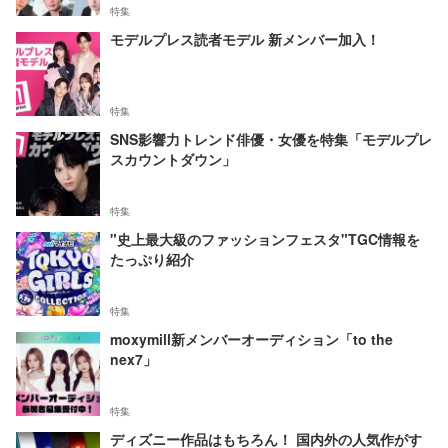
特集
モデルプレス読者モデル 新メンバー加入！
特集
SNS影響力トレンド俳優・女優を特集「モデルプレ
スカウントダウン」
特集
"史上最大級のファッションフェスタ"TGC情報を
たっぷり紹介
特集
moxymill新メンバーオーディション「to the
nex7」
特集
ディズニー作品はもちろん！ 国内外の人気作がす