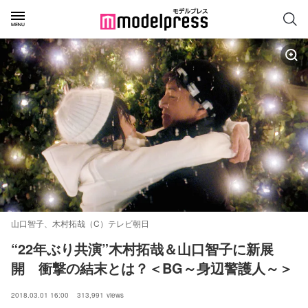
山口智子、木村拓哉（C）テレビ朝日
“22年ぶり共演”木村拓哉＆山口智子に新展
開　衝撃の結末とは？＜BG～身辺警護人～＞
2018.03.01 16:00
313,991
views