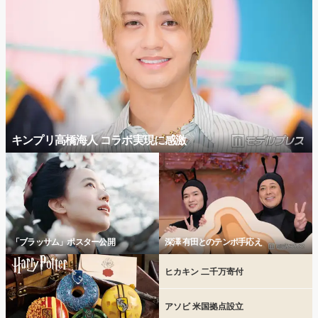
キンプリ高橋海人 コラボ実現に感激
「ブラッサム」ポスター公開
深澤 有田とのテンポ手応え
ヒカキン 二千万寄付
アソビ 米国拠点設立