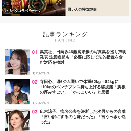
賢い人の特徴20個
ハリポタコラボドーナツ
記事ランキング
RANKING
01
集英社、日向坂46藤嶌果歩の写真集を巡り声明
発表 注意喚起も「必要に応じて法的措置を含
む対応を検討」
モデルプレス
02
寺田心、週6ジム通いで体重62kg→82kgに
110kgのベンチプレス持ち上げる姿披露「胸板
の厚みすごい」「かっこいい」と反響
モデルプレス
03
広末涼子、病名公表を決断した次男からの言葉
「言い訳にするのも嫌だった」「言うべきか迷
った」