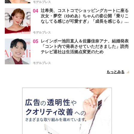
モデルプレス
04
辻希美、コストコでショッピングカートに座る
次女・夢空（ゆめあ）ちゃんの姿公開「乗りこ
なしてる感じが可愛すぎ」「成長を感じる」の
声
モデルプレス
05
レインボー池田直人＆佐藤佳奈アナ、結婚発表
「コント内で発表させていただきました」読売
テレビ退社は生活拠点変更のため
モデルプレス
もっとみる