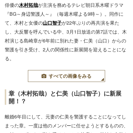
俳優の
木村拓哉
が主演を務めるテレビ朝日系木曜ドラマ
『BG～身辺警護人～』（毎週木曜よる9時～）。同作に
て、木村と女優の
山口智子
が22年ぶりの再共演を果た
し、大反響を呼んでいる中、3月1日放送の第7話では、木
村演じる島崎章が6年前に別れた妻・仁美（山口）からの
警護を引き受け、2人の関係性に新展開を迎えることにな
る。
すべての画像をみる
章（木村拓哉）と仁美（山口智子）に新展
開！？
離婚6年目にして、元妻の仁美を警護することになってし
まった章。一度は他のメンバーに任せようとするものの、