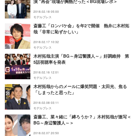
演 “再会”現場が胸熱だった＜BG現場レポ＞
2018.02.18 05:00
モデルプレス
斎藤工「ロンバケ会」を年2で開催 熱弁に木村拓
哉「非常に恥ずかしい」
2018.02.17 10:32
モデルプレス
木村拓哉主演「BG～身辺警護人～」好調維持 第
5話視聴率を発表
2018.02.16 12:01
モデルプレス
木村拓哉からのメールに爆笑問題・太田光、焦る
「しまったと思った」
2018.02.08 03:11
モデルプレス
斎藤工、菜々緒に「縛ろうか？」木村拓哉が激写＜
BG～身辺警護人～＞
2018.02.07 20:50