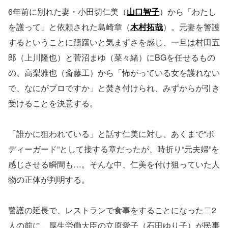
6年前に別れた妻・小田切仁美（
山口智子
）から「わたし
を護って」と依頼された島崎章（
木村拓哉
）。元妻を警護
するということに躊躇いと気まずさを感じ、一旦は村田五
郎（上川隆也）と菅沼まゆ（菜々緒）にBGを任せるもの
の、高梨雅也（斎藤工）から「怖がっている女を護れない
で、なにがプロですか」と焚き付けられ、みずからが引き
受けることを決意する。
「誰かに狙われている」と話す仁美に対し、あくまで“ボ
ディーガード”として接する章だったが、時折り“元夫婦”を
感じさせる瞬間も…。そんな中、仁美を付け狙っていた人
物の正体が判明する。
警護の延長で、レストランで食事をすることになった二2
人の前に、厚生労働大臣の立原愛子（石田ゆり子）が民事