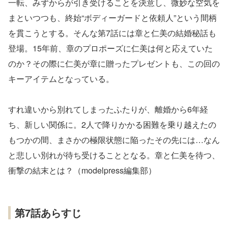
一転、みずからが引き受けることを決意し、微妙な空気を
まといつつも、終始“ボディーガードと依頼人”という間柄
を貫こうとする。そんな第7話には章と仁美の結婚秘話も
登場。15年前、章のプロポーズに仁美は何と応えていた
のか？その際に仁美が章に贈ったプレゼントも、この回の
キーアイテムとなっている。
すれ違いから別れてしまったふたりが、離婚から6年経
ち、新しい関係に。2人で降りかかる困難を乗り越えたの
もつかの間、まさかの極限状態に陥ったその先には…なん
と悲しい別れが待ち受けることとなる。章と仁美を待つ、
衝撃の結末とは？（modelpress編集部）
第7話あらすじ