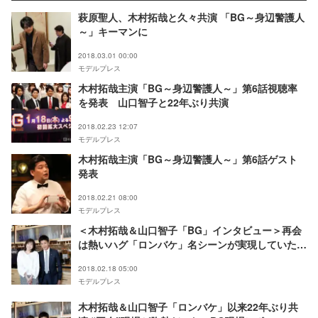
萩原聖人、木村拓哉と久々共演 「BG～身辺警護人
～」キーマンに
2018.03.01 00:00
モデルプレス
木村拓哉主演「BG～身辺警護人～」第6話視聴率
を発表 山口智子と22年ぶり共演
2018.02.23 12:07
モデルプレス
木村拓哉主演「BG～身辺警護人～」第6話ゲスト
発表
2018.02.21 08:00
モデルプレス
＜木村拓哉＆山口智子「BG」インタビュー＞再会
は熱いハグ「ロンバケ」名シーンが実現していた
22年抱いていた互いへの思いとは？
2018.02.18 05:00
モデルプレス
木村拓哉＆山口智子「ロンバケ」以来22年ぶり共