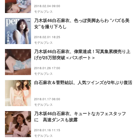
カットあり＞
2018.02.04 09:00
モデルプレス
乃木坂46白石麻衣、色っぽ美脚あらわ “バズる美
女”を撮り下ろし
2018.02.01 18:25
モデルプレス
乃木坂46白石麻衣、偉業達成！写真集累積売り上
げが25万部突破＜パスポート＞
2018.01.26 17:00
モデルプレス
白石麻衣＆菅野結以、人気ツインズが2年ぶり復活
2018.01.17 06:00
モデルプレス
乃木坂46白石麻衣、キュートなカフェスタッフ
に 高速ダンスも披露
2018.01.16 11:15
モデルプレス