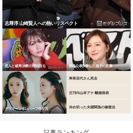
志尊淳 山崎賢人への熱いリスペクト
恋人と破局 決断の理由語る
病名公表決断した息子の言葉
寿美花代さん死去
元TBS山本アナ 離婚発表
冷め切った夫婦関係の修復法
グラマーツインハーフ作り方
記事ランキング