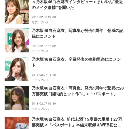
＜乃木坂46白石麻衣インタビュー＞まいやん“最近
のメイク事情”を聞いた
2018.02.08 22:00
モデルプレス
乃木坂46白石麻衣、写真集が発売1周年 脅威の記
録にコメント
2018.02.07 15:32
モデルプレス
乃木坂46白石麻衣、卒業発表の生駒里奈にコメン
ト
2018.02.07 15:18
モデルプレス
乃木坂46白石麻衣・写真集、発売1周年で驚異の28
万部突破 “国民的ヒット作”に＜「パスポート」本
編未収録＆WEB初公開カット到着＞
2018.02.07 06:30
モデルプレス
乃木坂46白石麻衣“前代未聞”15度目の重版！27万
部突破＜「パスポート」本編未収録＆WEB初公開