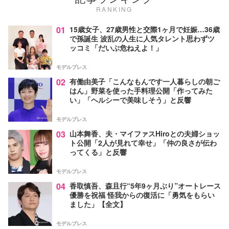
RANKING
01
15歳女子、27歳男性と交際1ヶ月で妊娠…36歳
で孫誕生 波乱の人生に人気タレント思わずツ
ッコミ「だいぶ危ねえよ！」
モデルプレス
02
有働由美子「こんなもんです一人暮らしの朝ご
はん」野菜を使った手料理公開「作ってみた
い」「ヘルシーで美味しそう」と反響
モデルプレス
03
山本舞香、夫・マイファスHiroとの夫婦ショッ
ト公開「2人が見れて幸せ」「仲の良さが伝わ
ってくる」と反響
モデルプレス
04
香取慎吾、森且行“5年9ヶ月ぶり”オートレース
優勝を祝福 怪我からの復活に「勇気をもらい
ました」【全文】
モデルプレス