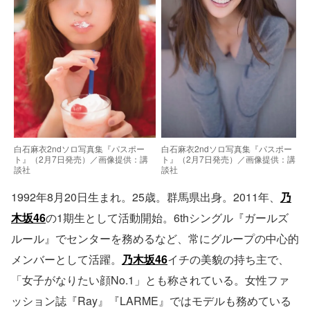
白石麻衣2ndソロ写真集『パスポー
白石麻衣2ndソロ写真集『パスポー
ト』（2月7日発売）／画像提供：講
ト』（2月7日発売）／画像提供：講
談社
談社
1992年8月20日生まれ。25歳。群馬県出身。2011年、
乃
木坂46
の1期生として活動開始。6thシングル『ガールズ
ルール』でセンターを務めるなど、常にグループの中心的
メンバーとして活躍。
乃木坂46
イチの美貌の持ち主で、
「女子がなりたい顔No.1」とも称されている。女性ファ
ッション誌『Ray』『LARME』ではモデルも務めている