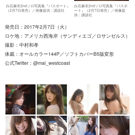
白石麻衣2ndソロ写真集『パスポ
白石麻衣2ndソロ写真集『パスポート』
ート』（2月7日発売）／画像提
（2月7日発売）／画像提供：講談社
供：講談社
発売日：2017年2月7日（火）
ロケ地：アメリカ西海岸（サンディエゴ／ロサンゼルス）
撮影：中村和孝
体裁：オールカラー144P／ソフトカバーB5版変形
公式Twitter：@mai_westcoast