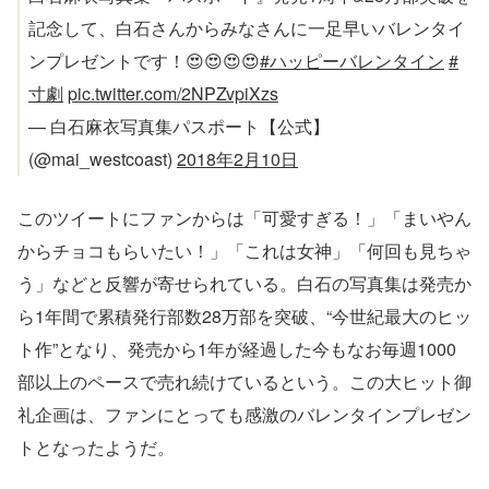
記念して、白石さんからみなさんに一足早いバレンタイ
ンプレゼントです！😍😍😍😍
#ハッピーバレンタイン
#
寸劇
pic.twitter.com/2NPZvpiXzs
— 白石麻衣写真集パスポート【公式】
(@mai_westcoast)
2018年2月10日
このツイートにファンからは「可愛すぎる！」「まいやん
からチョコもらいたい！」「これは女神」「何回も見ちゃ
う」などと反響が寄せられている。白石の写真集は発売か
ら1年間で累積発行部数28万部を突破、“今世紀最大のヒッ
ト作”となり、発売から1年が経過した今もなお毎週1000
部以上のペースで売れ続けているという。この大ヒット御
礼企画は、ファンにとっても感激のバレンタインプレゼン
トとなったようだ。