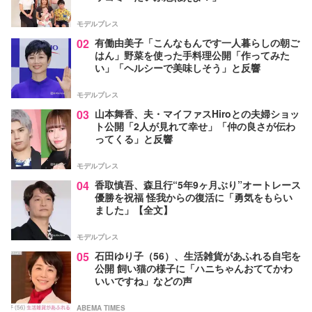
モデルプレス
02
有働由美子「こんなもんです一人暮らしの朝ご
はん」野菜を使った手料理公開「作ってみた
い」「ヘルシーで美味しそう」と反響
モデルプレス
03
山本舞香、夫・マイファスHiroとの夫婦ショッ
ト公開「2人が見れて幸せ」「仲の良さが伝わ
ってくる」と反響
モデルプレス
04
香取慎吾、森且行“5年9ヶ月ぶり”オートレース
優勝を祝福 怪我からの復活に「勇気をもらい
ました」【全文】
モデルプレス
05
石田ゆり子（56）、生活雑貨があふれる自宅を
公開 飼い猫の様子に「ハニちゃんおててかわ
いいですね」などの声
ABEMA TIMES