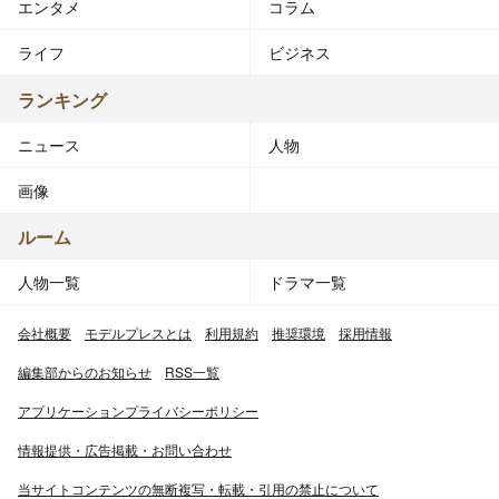
エンタメ
コラム
ライフ
ビジネス
ランキング
ニュース
人物
画像
ルーム
人物一覧
ドラマ一覧
会社概要
モデルプレスとは
利用規約
推奨環境
採用情報
編集部からのお知らせ
RSS一覧
アプリケーションプライバシーポリシー
情報提供・広告掲載・お問い合わせ
当サイトコンテンツの無断複写・転載・引用の禁止について