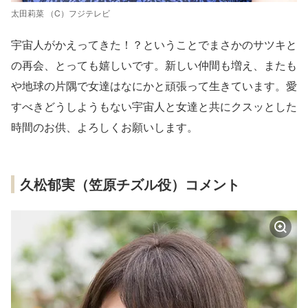
太田莉菜 （C）フジテレビ
宇宙人がかえってきた！？ということでまさかのサツキと
の再会、とっても嬉しいです。新しい仲間も増え、またも
や地球の片隅で女達はなにかと頑張って生きています。愛
すべきどうしようもない宇宙人と女達と共にクスッとした
時間のお供、よろしくお願いします。
久松郁実（笠原チズル役）コメント