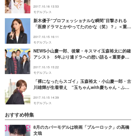
2017.10.16 13:53
モデルプレス
新木優子“プロフェッショナルな瞬間”目撃される
「医療ドラマとかやってたのかな（笑）？」＜重要
参考人探偵＞
2017.10.15 16:11
モデルプレス
NEWS小山慶一郎、後輩・キスマイ玉森裕太に的確
アシスト 5年ぶり連ドラへの想い語る＜重要参考
人探偵＞
2017.10.15 15:22
モデルプレス
「裸になったらスゴイ」玉森裕太・小山慶一郎・古
川雄輝が生着替え “玉ちゃんwith慶ちゃん・ふる
ぽん”ポーズに観客興奮
2017.10.15 14:39
モデルプレス
おすすめ特集
8月のカバーモデルは映画「ブルーロック」の高橋
文哉