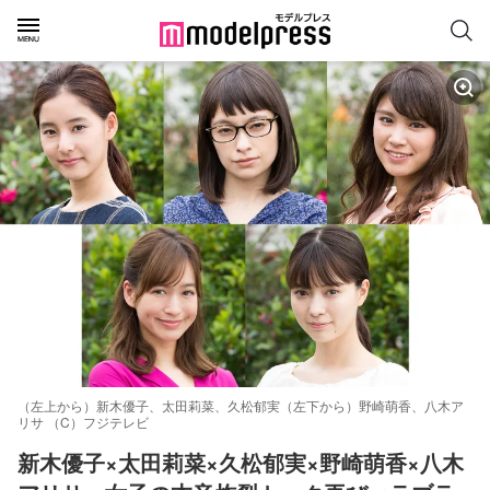
（左上から）新木優子、太田莉菜、久松郁実（左下から）野崎萌香、八木ア
リサ （C）フジテレビ
新木優子×太田莉菜×久松郁実×野崎萌香×八木