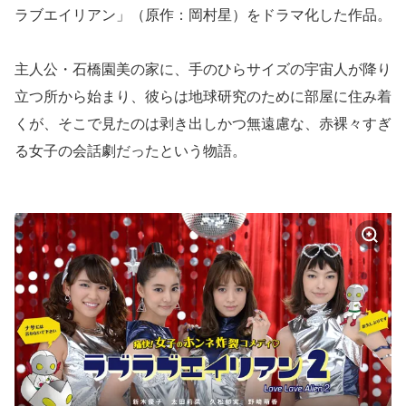
ラブエイリアン」（原作：岡村星）をドラマ化した作品。
主人公・石橋園美の家に、手のひらサイズの宇宙人が降り
立つ所から始まり、彼らは地球研究のために部屋に住み着
くが、そこで見たのは剥き出しかつ無遠慮な、赤裸々すぎ
る女子の会話劇だったという物語。