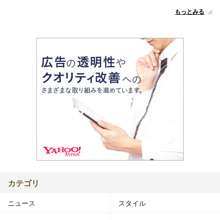
もっとみる
カテゴリ
ニュース
スタイル