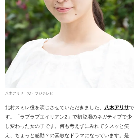
八木アリサ （C）フジテレビ
北村スミレ役を演じさせていただきました、
八木アリサ
で
す。「ラブラブエイリアン2」で初登場のネガティブで少
し変わった女の子です。何も考えずにみれてクスッと笑
え、ちょっと感動？の素敵なドラマになっています。是