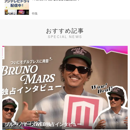
特集
おすすめ記事
SPECIAL NEWS
ブルーノマーズWEB独占インタビュー