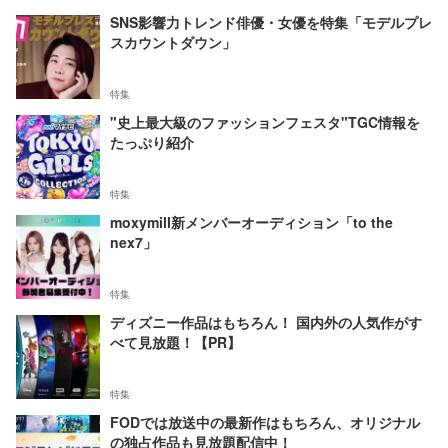
SNS影響力トレンド俳優・女優を特集「モデルプレ
スカウントダウン」
特集
"史上最大級のファッションフェスタ"TGC情報を
たっぷり紹介
特集
moxymill新メンバーオーディション「to the
nex7」
特集
ディズニー作品はもちろん！ 国内外の人気作がす
べて見放題！【PR】
特集
FODでは放送中の最新作はもちろん、オリジナル
の独占作品も見放題配信中！