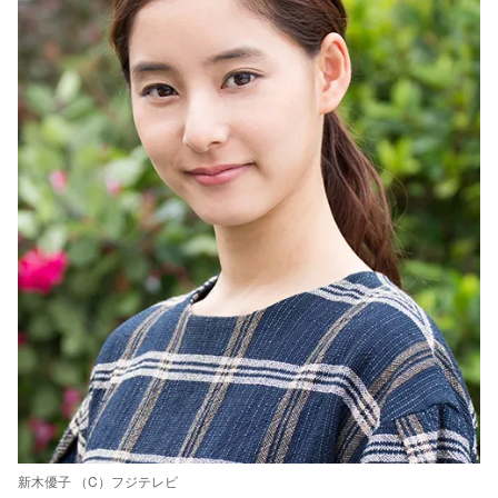
新木優子 （C）フジテレビ