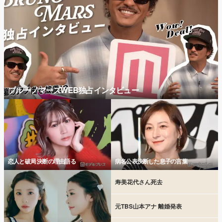
ブルーノマーズWEB独占インタビュー
恋人と破局 決断の理由語る
病名公表決断した息子の言葉
寿美花代さん死去
元TBS山本アナ 離婚発表