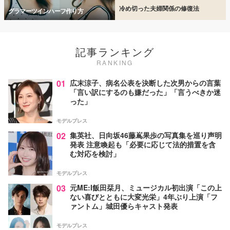
冷め切った夫婦関係の修復法
グラマーツインハーフ作り方
記事ランキング
RANKING
01
広末涼子、病名公表を決断した次男からの言葉
「言い訳にするのも嫌だった」「言うべきか迷
った」
モデルプレス
02
集英社、日向坂46藤嶌果歩の写真集を巡り声明
発表 注意喚起も「必要に応じて法的措置を含
む対応を検討」
モデルプレス
03
元ME:I飯田栞月、ミュージカル初出演「この上
ない喜びとともに大変光栄」4年ぶり上演「フ
ァントム」城田優らキャスト発表
モデルプレス