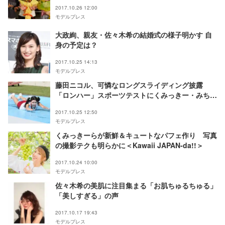
2017.10.26 12:00
モデルプレス
大政絢、親友・佐々木希の結婚式の様子明かす 自
身の予定は？
2017.10.25 14:13
モデルプレス
藤田ニコル、可憐なロングスライディング披露
「ロンハー」スポーツテストにくみっきー・みちょ
ぱら参戦
2017.10.25 12:50
モデルプレス
くみっきーらが新鮮＆キュートなパフェ作り 写真
の撮影テクも明らかに＜Kawaii JAPAN-da!!＞
2017.10.24 10:00
モデルプレス
佐々木希の美肌に注目集まる「お肌ちゅるちゅる」
「美しすぎる」の声
2017.10.17 19:43
モデルプレス