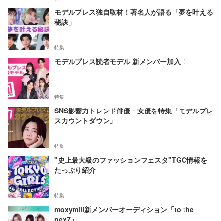
モデルプレス独自取材！著名人が語る「夢を叶える
秘訣」
特集
モデルプレス読者モデル 新メンバー加入！
特集
SNS影響力トレンド俳優・女優を特集「モデルプレ
スカウントダウン」
特集
"史上最大級のファッションフェスタ"TGC情報を
たっぷり紹介
特集
moxymill新メンバーオーディション「to the
nex7」