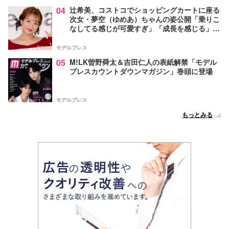
04
辻希美、コストコでショッピングカートに座る
次女・夢空（ゆめあ）ちゃんの姿公開「乗りこ
なしてる感じが可愛すぎ」「成長を感じる」の
声
モデルプレス
05
M!LK曽野舜太＆吉田仁人の表紙解禁「モデル
プレスカウントダウンマガジン」巻頭に登場
モデルプレス
もっとみる