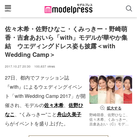
佐々木希・佐野ひなこ・くみっきー・野崎萌
香・吉倉あおいら「with」モデルが華やか集
結　ウエディングドレス姿も披露＜with 
Wedding Camp＞
2017.10.27 20:30
100,637
views
27日、都内でファッション誌
『with』によるウェディングイベン
ト「with Wedding Camp 2017」が開
催され、モデルの
佐々木希
、
佐野ひ
拡大する
なこ
、“くみっきー”こと
舟山久美子
野崎萌香、佐野ひなこ、
佐々木希、くみっきー、
らがイベントを盛り上げた。
吉倉あおい（C）モデル
プレス