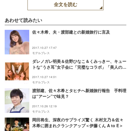
全文を読む
あわせて読みたい
佐々木希、夫・渡部建との新婚旅行に言及
2017.10.27 17:47
モデルプレス
ダレノガレ明美＆佐野ひなこ＆くみっきー、キュー
トな“うさ耳”女子会に「完璧なコラボ」「美人の集
まり」の声
2017.10.27 14:01
モデルプレス
渡部建、佐々木希とタヒチへ新婚旅行報告 手料理
は“アーン”で味見？
2017.10.26 12:19
モデルプレス
岡田将生、深夜のサプライズ驚く 木村文乃＆佐々
木希に囲まれクランクアップ＜伊藤くん A to E＞