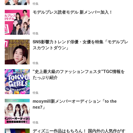
特集
モデルプレス読者モデル 新メンバー加入！
特集
SNS影響力トレンド俳優・女優を特集「モデルプレ
スカウントダウン」
特集
"史上最大級のファッションフェスタ"TGC情報を
たっぷり紹介
特集
moxymill新メンバーオーディション「to the
nex7」
特集
ディズニー作品はもちろん！ 国内外の人気作がす