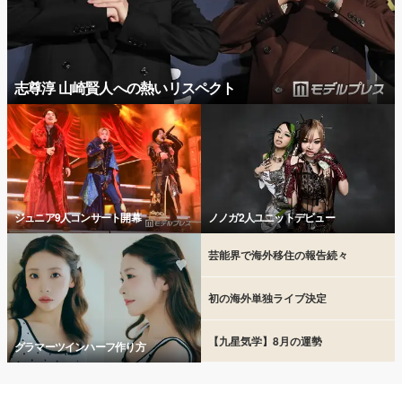
志尊淳 山崎賢人への熱いリスペクト
ジュニア9人コンサート開幕
ノノガ2人ユニットデビュー
芸能界で海外移住の報告続々
初の海外単独ライブ決定
【九星気学】8月の運勢
グラマーツインハーフ作り方