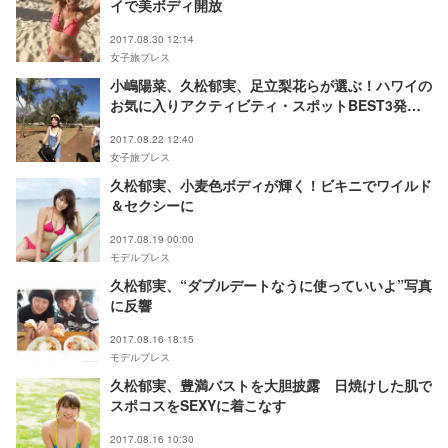
イで美ボディ開放
2017.08.30 12:14
女子旅プレス
小嶋陽菜、久松郁実、足立梨花らが選ぶ！ハワイの
お気に入りアクティビティ・スポットBEST3発表
＜本人コメント＞
2017.08.22 12:40
女子旅プレス
久松郁実、小麦色ボディが輝く！ビキニでワイルド
＆セクシーに
2017.08.19 00:00
モデルプレス
久松郁実、“ダブルデートなうに使っていいよ”写真
に反響
2017.08.16 18:15
モデルプレス
久松郁実、豊満バストを大胆披露 日焼けした肌で
スポコスをSEXYに着こなす
2017.08.16 10:30