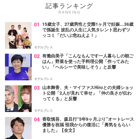
記事ランキング
RANKING
01
15歳女子、27歳男性と交際1ヶ月で妊娠…36歳
で孫誕生 波乱の人生に人気タレント思わずツ
ッコミ「だいぶ危ねえよ！」
モデルプレス
02
有働由美子「こんなもんです一人暮らしの朝ご
はん」野菜を使った手料理公開「作ってみた
い」「ヘルシーで美味しそう」と反響
モデルプレス
03
山本舞香、夫・マイファスHiroとの夫婦ショッ
ト公開「2人が見れて幸せ」「仲の良さが伝わ
ってくる」と反響
モデルプレス
04
香取慎吾、森且行“5年9ヶ月ぶり”オートレース
優勝を祝福 怪我からの復活に「勇気をもらい
ました」【全文】