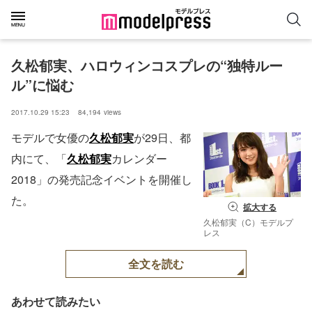
久松郁実、ハロウィンコスプレの“独特ルー
ル”に悩む
2017.10.29 15:23
84,194
views
モデルで女優の
久松郁実
が29日、都
内にて、「
久松郁実
カレンダー
2018」の発売記念イベントを開催し
た。
拡大する
久松郁実（C）モデルプ
レス
全文を読む
あわせて読みたい