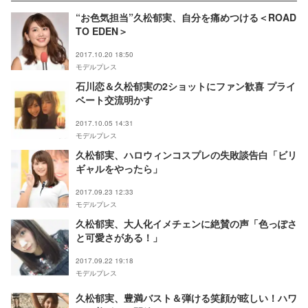
“お色気担当”久松郁実、自分を痛めつける＜ROAD
TO EDEN＞
2017.10.20 18:50
モデルプレス
石川恋＆久松郁実の2ショットにファン歓喜 プライ
ベート交流明かす
2017.10.05 14:31
モデルプレス
久松郁実、ハロウィンコスプレの失敗談告白「ビリ
ギャルをやったら」
2017.09.23 12:33
モデルプレス
久松郁実、大人化イメチェンに絶賛の声「色っぽさ
と可愛さがある！」
2017.09.22 19:18
モデルプレス
久松郁実、豊満バスト＆弾ける笑顔が眩しい！ハワ