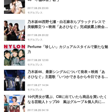
2017.08.29 23:00
モデルプレス
乃木坂46西野七瀬・白石麻衣らブラックドレスで
美貌際立つ＜映画「あさひなぐ」完成披露上映会／
トーク内容をほぼ網羅＞
2017.08.28 20:22
モデルプレス
Perfume「珍しい」カジュアルスタイルで新たな魅
力
2017.08.28 12:00
モデルプレス
乃木坂46、最新シングルについて発表＜映画「あ
さひなぐ」主題歌「いつかできるから今日できる」
＞
2017.08.27 14:34
モデルプレス
10代男女が選ぶ、CMに出ていたら商品を買いたく
なる芸能人トップ20 嵐はグループ＆個人共にラ
ンクイン
2017.08.26 04:19