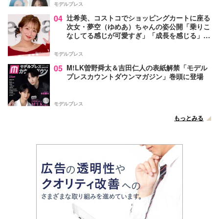
モデルプレス
04
辻希美、コストコでショッピングカートに座る
次女・夢空（ゆめあ）ちゃんの姿公開「乗りこ
なしてる感じが可愛すぎ」「成長を感じる」の
声
モデルプレス
05
M!LK曽野舜太＆吉田仁人の表紙解禁「モデル
プレスカウントダウンマガジン」巻頭に登場
モデルプレス
もっとみる