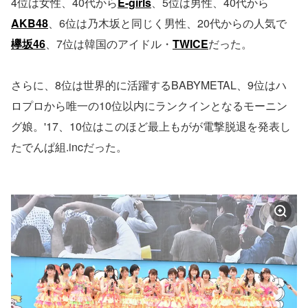
4位は女性、40代から
E-girls
、5位は男性、40代から
AKB48
、6位は乃木坂と同じく男性、20代からの人気で
欅坂46
、7位は韓国のアイドル・
TWICE
だった。
さらに、8位は世界的に活躍するBABYMETAL、9位はハ
ロプロから唯一の10位以内にランクインとなるモーニン
グ娘。'17、10位はこのほど最上もがが電撃脱退を発表し
たでんぱ組.incだった。