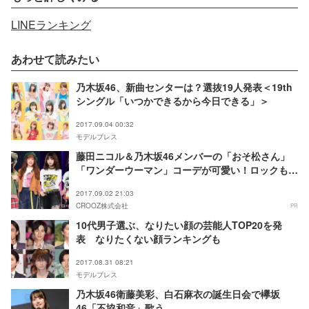
LINEランキング
あわせて読みたい
乃木坂46、新曲センターは？選抜19人発表＜19th
シングル「いつかできるから今日できる」＞
2017.09.04 00:32
モデルプレス
藤田ニコル＆乃木坂46メンバーの「おそ松さん」
「ワンダーウーマン」コーデが可愛い！ロックもカ
ジュアルも決まるスタイル術
2017.09.02 21:03
CROOZ株式会社
PR
10代男子選ぶ、なりたい顔の芸能人TOP20を発
表 なりたくない顔ランキングも
2017.08.31 08:21
モデルプレス
乃木坂46衛藤美彩、白石麻衣の誕生日会で欅坂
46「不協和音」歌う