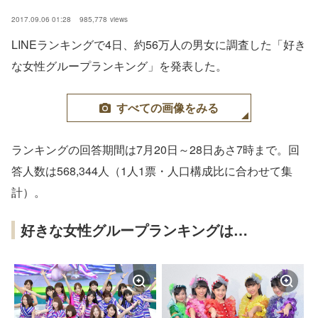
2017.09.06 01:28
985,778
views
LINEランキングで4日、約56万人の男女に調査した「好き
な女性グループランキング」を発表した。
すべての画像をみる
ランキングの回答期間は7月20日～28日あさ7時まで。回
答人数は568,344人（1人1票・人口構成比に合わせて集
計）。
好きな女性グループランキングは…