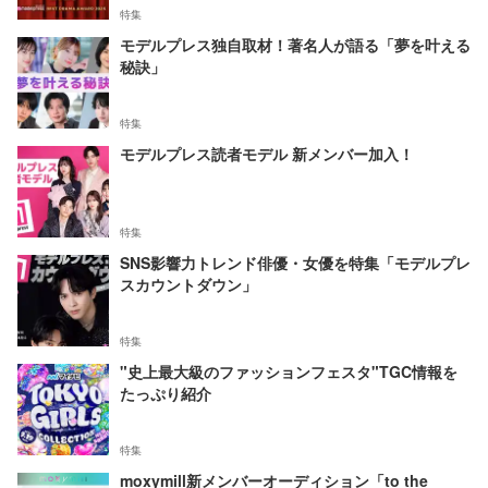
特集
モデルプレス独自取材！著名人が語る「夢を叶える
秘訣」
特集
モデルプレス読者モデル 新メンバー加入！
特集
SNS影響力トレンド俳優・女優を特集「モデルプレ
スカウントダウン」
特集
"史上最大級のファッションフェスタ"TGC情報を
たっぷり紹介
特集
moxymill新メンバーオーディション「to the