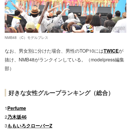
NMB48 （C）モデルプレス
なお、男女別に分けた場合、男性のTOP10には
TWICE
が
抜け、NMB48がランクインしている。（modelpress編集
部）
好きな女性グループランキング（総合）
1
Perfume
2
乃木坂46
3
ももいろクローバーZ