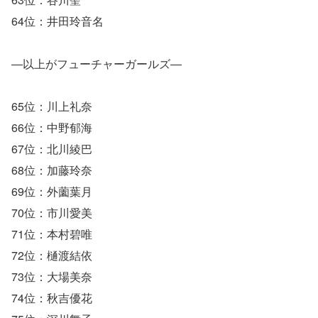
64位：井田玲音名
―以上がフューチャーガールズ―
65位：川上礼奈
66位：中野郁海
67位：北川綾巴
68位：加藤玲奈
69位：外薗葉月
70位：市川愛美
71位：本村碧唯
72位：樋渡結依
73位：大場美奈
74位：秋吉優花