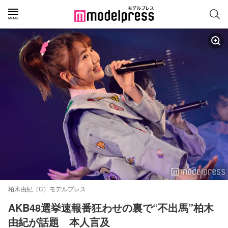
柏木由紀（C）モデルプレス
AKB48選挙速報番狂わせの裏で“不出馬”柏木
由紀が話題　本人言及