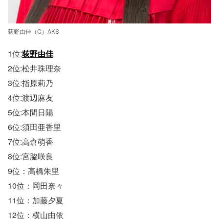
荻野由佳（C）AKS
1位:
荻野由佳
2位:松井珠理奈
3位:指原莉乃
4位:渡辺麻友
5位:本間日陽
6位:須田亜香里
7位:高倉萌香
8位:宮脇咲良
9位：高橋朱里
10位：岡田奈々
11位：加藤夕夏
12位：横山由依