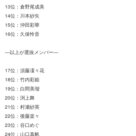
13位：倉野尾成美
14位：川本紗矢
15位：沖田彩華
16位：久保怜音
―以上が選抜メンバー―
17位：須藤凜々花
18位：竹内彩姫
19位：白間美瑠
20位：渕上舞
21位：村瀬紗英
22位：後藤楽々
23位：谷口めぐ
24位：山口真帆