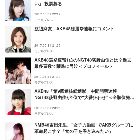
い」 投票募る
2017.05.31 22:17
モデルプレス
渡辺麻友、AKB48総選挙速報にコメント
2017.05.31 21:35
モデルプレス
AKB48選挙速報1位のNGT48荻野由佳とは？過去
最多票数で躍進に号泣＜プロフィール＞
2017.05.31 21:19
モデルプレス
AKB48「第9回選抜総選挙」中間開票速報
NGT48荻野由佳が1位で“大番狂わせ”＜全順位発表
＞
2017.05.31 20:26
モデルプレス
NMB48吉田朱里、“女子力動画”でAKBグループに
革命起こす？「女の子を巻き込みたい」