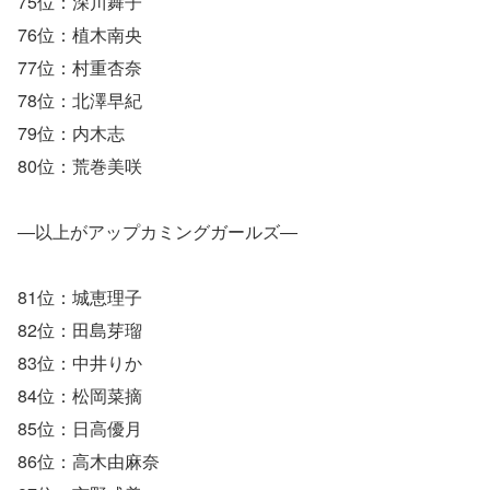
75位：深川舞子
76位：植木南央
77位：村重杏奈
78位：北澤早紀
79位：内木志
80位：荒巻美咲
―以上がアップカミングガールズ―
81位：城恵理子
82位：田島芽瑠
83位：中井りか
84位：松岡菜摘
85位：日高優月
86位：高木由麻奈