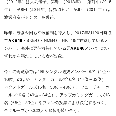
（2012年）は大島優子、第5回（2013年）、第7回（2015
年）、第8回（2016年）は指原莉乃、第6回（2014年）は
渡辺麻友がセンターを獲得。
昨年に続き今回も立候補制を導入し、2017年3月20日時点
で
AKB48
・SKE48・NMB48・HKT48に在籍しているメ
ンバー、海外に専任移籍している元
AKB48
メンバーのい
ずれかを満たしている者が対象。
今回の総選挙では49thシングル選抜メンバー16名（1位～
16位）のほか、アンダーガールズ16名（17位～32位）、
ネクストガールズ16名（33位～48位）、フューチャーガ
ールズ16名（49位～64位）、アップカミングガールズ16
名（65位～80位）をファンの投票により決定するべく、
全グループから322人が順位を競い合う。