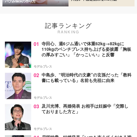
バブみfaceの作り方
記事ランキング
RANKING
01
寺田心、週6ジム通いで体重62kg→82kgに
110kgのベンチプレス持ち上げる姿披露「胸板
の厚みすごい」「かっこいい」と反響
モデルプレス
02
中島歩、“明治時代の文豪”の玄孫だった「教科
書にも載っている」名前も先祖に由来
モデルプレス
03
及川光博、再婚発表 お相手は妊娠中「交際し
ておりました方と」
モデルプレス