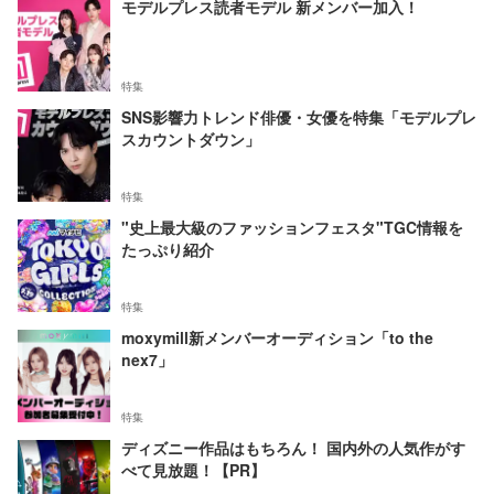
モデルプレス読者モデル 新メンバー加入！
特集
SNS影響力トレンド俳優・女優を特集「モデルプレ
スカウントダウン」
特集
"史上最大級のファッションフェスタ"TGC情報を
たっぷり紹介
特集
moxymill新メンバーオーディション「to the
nex7」
特集
ディズニー作品はもちろん！ 国内外の人気作がす
べて見放題！【PR】