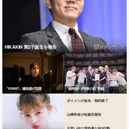
HIKAKIN 第2子誕生を報告
「VIVANT」違和感が話題
“超特急・8号車の日”登録
ボイメンが改名・契約終了
山崎怜奈が妊娠生報告
片思い中は逆効果なNG行動