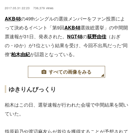
2017.05.31 22:23
736,379
views
AKB48
の49thシングルの選抜メンバーをファン投票によ
って決めるイベント「第9回
AKB48
選抜総選挙」の中間開
票速報が31日、発表された。
NGT48
の
荻野由佳
（おぎ
の・ゆか）が1位という結果を受け、今回不出馬だった“同
僚”
柏木由紀
が話題となっている。
すべての画像をみる
ゆきりんびっくり
柏木はこの日、選挙速報が行われた会場で中間結果を聞い
ていた。
指原莉乃や渡辺麻友らが首位を獲得することが予想されて