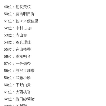
49位：朝長美桜
50位：冨吉明日香
51位：佐々木優佳里
52位：中村 歩加
53位：内山命
54位：谷真理佳
55位：込山榛香
56位：高柳明音
57位：一色嶺奈
58位：熊沢世莉奈
59位：武藤小麟
60位：下野由貴
61位：大西桃香
62位：惣田紗莉渚
63位：谷川聖