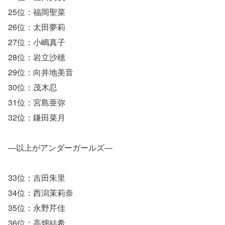
25位：福岡聖菜
26位：太田夢莉
27位：小嶋真子
28位：岩立沙穂
29位：向井地美音
30位：茂木忍
31位：宮島亜弥
32位：鎌田菜月
―以上がアンダーガールズ―
33位：吉田朱里
34位：西潟茉莉奈
35位：永野芹佳
36位：高畑結希