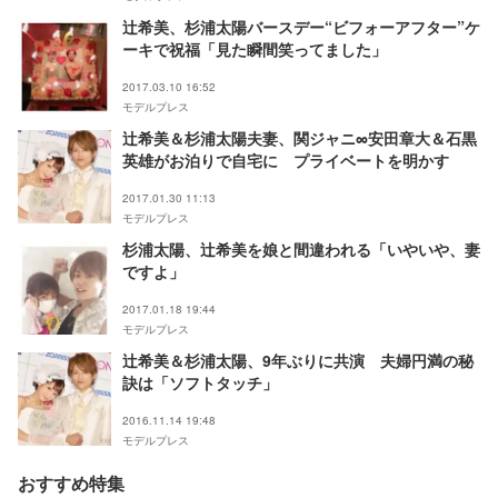
辻希美、杉浦太陽バースデー“ビフォーアフター”ケ
ーキで祝福「見た瞬間笑ってました」
2017.03.10 16:52
モデルプレス
辻希美＆杉浦太陽夫妻、関ジャニ∞安田章大＆石黒
英雄がお泊りで自宅に プライベートを明かす
2017.01.30 11:13
モデルプレス
杉浦太陽、辻希美を娘と間違われる「いやいや、妻
ですよ」
2017.01.18 19:44
モデルプレス
辻希美＆杉浦太陽、9年ぶりに共演 夫婦円満の秘
訣は「ソフトタッチ」
2016.11.14 19:48
モデルプレス
おすすめ特集