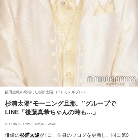
飯田圭織を祝福した杉浦太陽 （C）モデルプレス
杉浦太陽“モーニング旦那。”グループで
LINE「後藤真希ちゃんの時も…」
2017.05.02 17:24
152,099
views
俳優の
杉浦太陽
が1日、自身のブログを更新し、同日第3