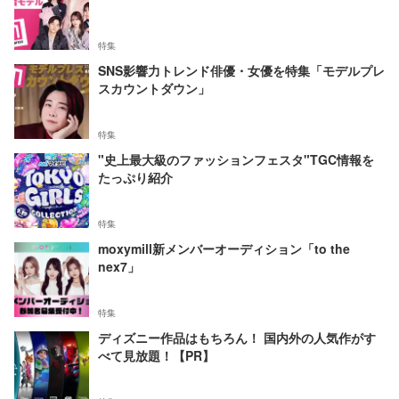
特集
SNS影響力トレンド俳優・女優を特集「モデルプレ
スカウントダウン」
特集
"史上最大級のファッションフェスタ"TGC情報を
たっぷり紹介
特集
moxymill新メンバーオーディション「to the
nex7」
特集
ディズニー作品はもちろん！ 国内外の人気作がす
べて見放題！【PR】