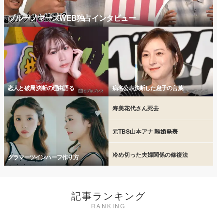
ブルーノマーズWEB独占インタビュー
恋人と破局 決断の理由語る
病名公表決断した息子の言葉
寿美花代さん死去
元TBS山本アナ 離婚発表
冷め切った夫婦関係の修復法
グラマーツインハーフ作り方
記事ランキング
RANKING