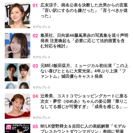
01
広末涼子、病名公表を決断した次男からの言葉
「言い訳にするのも嫌だった」「言うべきか迷
った」
モデルプレス
02
集英社、日向坂46藤嶌果歩の写真集を巡り声明
発表 注意喚起も「必要に応じて法的措置を含
む対応を検討」
モデルプレス
03
元ME:I飯田栞月、ミュージカル初出演「この上
ない喜びとともに大変光栄」4年ぶり上演「フ
ァントム」城田優らキャスト発表
モデルプレス
04
辻希美、コストコでショッピングカートに座る
次女・夢空（ゆめあ）ちゃんの姿公開「乗りこ
なしてる感じが可愛すぎ」「成長を感じる」の
声
モデルプレス
05
M!LK曽野舜太＆吉田仁人の表紙解禁「モデル
プレスカウントダウンマガジン」巻頭に登場