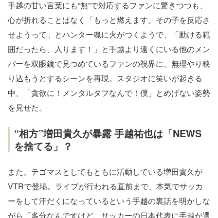
手越の甘い言葉にも“無”で対応するファンに驚きつつも、
心が折れることはなく「もっと燃えます。その子を反応さ
せようって」とハンター魂に火がつくようで、「動ける範
囲だったら、入ります！」と手越より遠くにいる他のメン
バーを双眼鏡で見つめているファンの視界に、無理やり映
り込もうとするシーンを再現。スタジオに笑いが起きる
中、「貪欲に！メンタルタフなんで！僕」とめげない姿勢
を見せた。
“相方”増田貴久が暴露 手越祐也は「NEWS
を捨てる」？
また、テゴマスとしてもともに活動している増田貴久が
VTRで登場。ライブが行われる直前まで、本気でサッカ
ーをして汗だくになっているという手越の裏話を明かしな
がら「多分なんですけど、サッカーの日本代表に手越が選