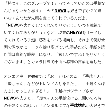
『勝つぞ、このグループで！』って考えていたのは手越な
んじゃないかと思う」「今の
NEWS
は好きですか？間違
いなくあなたが先頭を走ってくれているんだよ」
「
NEWS
を大きくしてくれてありがとう。いつも強気で
いてくれてありがとう」など、現在の
NEWS
をリードし
てくれている手越に感謝をつづる場面も。それまで笑顔全
開で賑やかにトークを繰り広げていた手越だが、手紙を読
む間は真剣な眼差しになり、「嬉しいですね！ありがとう
ございます」とカメラ目線で小山へ感謝の言葉を返した。
オンエア中、Twitterでは「おしゃれイズム」「手越くん」
「慶ちゃん」などがトレンド入りを果たし、「手越くんほ
んまにかっこよすぎる！」「手越のポジティブさが
NEWS
を支えた」「慶ちゃんの手紙泣ける…聞いてる時
の手越くんの顔…」「メンタルタフな
手越祐也
が大好きで