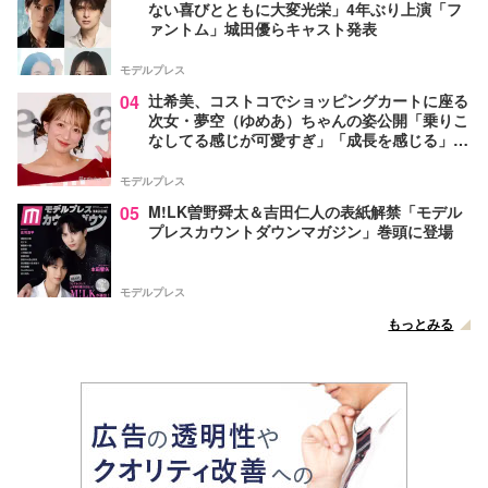
ない喜びとともに大変光栄」4年ぶり上演「フ
ァントム」城田優らキャスト発表
モデルプレス
04
辻希美、コストコでショッピングカートに座る
次女・夢空（ゆめあ）ちゃんの姿公開「乗りこ
なしてる感じが可愛すぎ」「成長を感じる」の
声
モデルプレス
05
M!LK曽野舜太＆吉田仁人の表紙解禁「モデル
プレスカウントダウンマガジン」巻頭に登場
モデルプレス
もっとみる