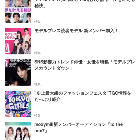
秘訣」
特集
モデルプレス読者モデル 新メンバー加入！
特集
SNS影響力トレンド俳優・女優を特集「モデルプレ
スカウントダウン」
特集
"史上最大級のファッションフェスタ"TGC情報を
たっぷり紹介
特集
moxymill新メンバーオーディション「to the
nex7」