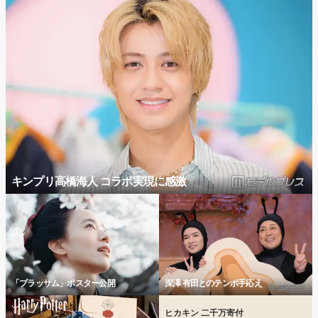
キンプリ高橋海人 コラボ実現に感激
「ブラッサム」ポスター公開
深澤 有田とのテンポ手応え
ヒカキン 二千万寄付