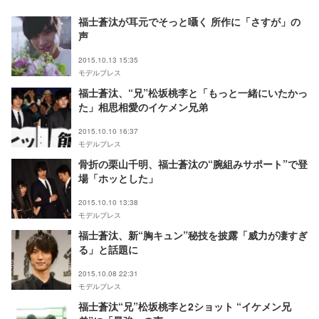
福士蒼汰が耳元でそっと囁く 所作に「さすが」の
声
2015.10.13 15:35
モデルプレス
福士蒼汰、“兄”松坂桃李と「もっと一緒にいたかっ
た」相思相愛のイケメン兄弟
2015.10.10 16:37
モデルプレス
骨折の栗山千明、福士蒼汰の“腕組みサポート”で登
場「ホッとした」
2015.10.10 13:38
モデルプレス
福士蒼汰、新“胸キュン”秘技を披露「威力が凄すぎ
る」と話題に
2015.10.08 22:31
モデルプレス
福士蒼汰“兄”松坂桃李と2ショット “イケメン兄