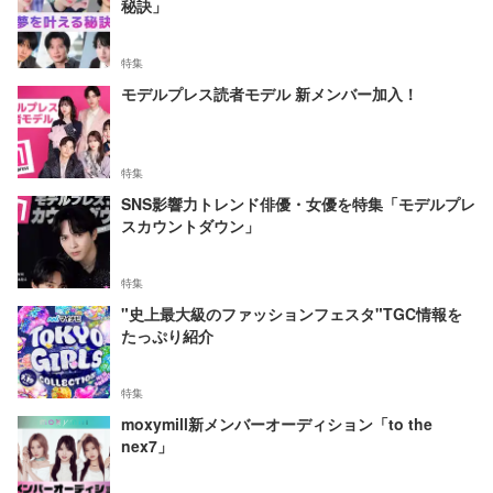
秘訣」
特集
モデルプレス読者モデル 新メンバー加入！
特集
SNS影響力トレンド俳優・女優を特集「モデルプレ
スカウントダウン」
特集
"史上最大級のファッションフェスタ"TGC情報を
たっぷり紹介
特集
moxymill新メンバーオーディション「to the
nex7」