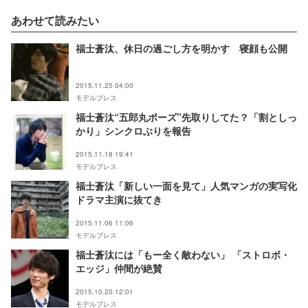
あわせて読みたい
福士蒼汰、休日の過ごし方を明かす 寝顔も公開
2015.11.25 04:00
モデルプレス
福士蒼汰“五郎丸ポーズ”先取りしてた？「割としっ
かり」シンクロぶりを報告
2015.11.18 19:41
モデルプレス
福士蒼汰「新しい一面を見て」人気マンガの実写化
ドラマ主演に抜てき
2015.11.06 11:06
モデルプレス
福士蒼汰には「もー全く敵わない」 「ストロボ・
エッジ」仲間が絶賛
2015.10.20 12:01
モデルプレス