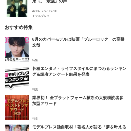
弟”に「最強」の声
2015.10.07 19:48
モデルプレス
おすすめ特集
8月のカバーモデルは映画「ブルーロック」の高橋
文哉
特集
各種エンタメ・ライフスタイルにまつわるランキン
グ＆読者アンケート結果を発表
特集
業界初！ 全プラットフォーム横断の大規模読者参
加型アワード
特集
モデルプレス独自取材！著名人が語る「夢を叶える