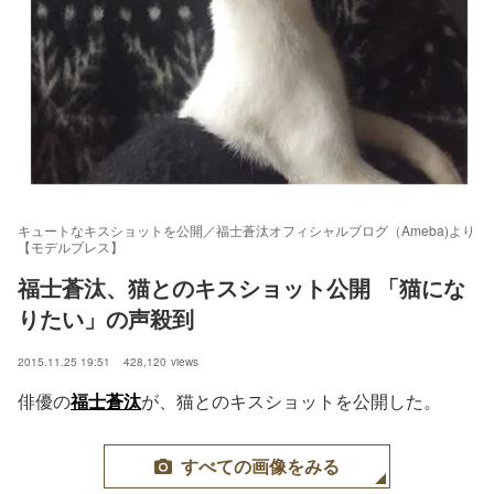
キュートなキスショットを公開／福士蒼汰オフィシャルブログ（Ameba)より
【モデルプレス】
福士蒼汰、猫とのキスショット公開 「猫にな
りたい」の声殺到
2015.11.25 19:51
428,120
views
俳優の
福士蒼汰
が、猫とのキスショットを公開した。
すべての画像をみる