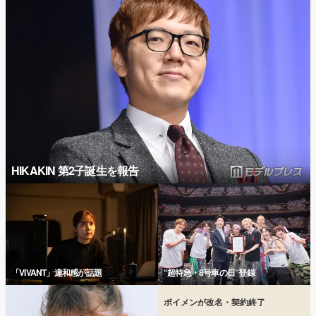
HIKAKIN 第2子誕生を報告
「VIVANT」違和感が話題
“超特急・8号車の日”登録
ボイメンが改名・契約終了