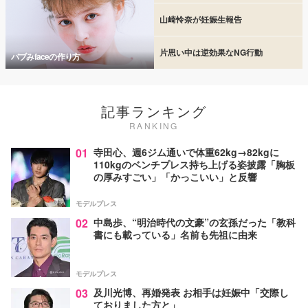
山崎怜奈が妊娠生報告
片思い中は逆効果なNG行動
バブみfaceの作り方
記事ランキング
RANKING
01
寺田心、週6ジム通いで体重62kg→82kgに
110kgのベンチプレス持ち上げる姿披露「胸板
の厚みすごい」「かっこいい」と反響
モデルプレス
02
中島歩、“明治時代の文豪”の玄孫だった「教科
書にも載っている」名前も先祖に由来
モデルプレス
03
及川光博、再婚発表 お相手は妊娠中「交際し
ておりました方と」