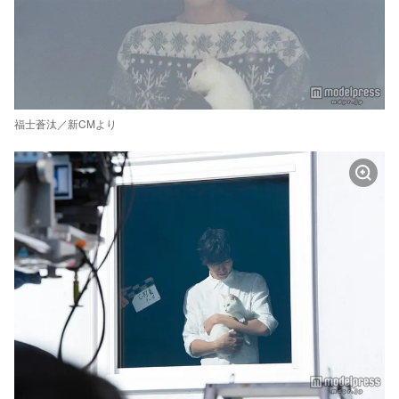
福士蒼汰／新CMより