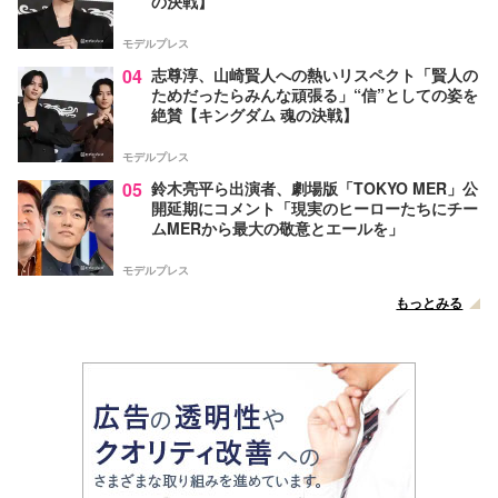
の決戦】
モデルプレス
04
志尊淳、山崎賢人への熱いリスペクト「賢人の
ためだったらみんな頑張る」“信”としての姿を
絶賛【キングダム 魂の決戦】
モデルプレス
05
鈴木亮平ら出演者、劇場版「TOKYO MER」公
開延期にコメント「現実のヒーローたちにチー
ムMERから最大の敬意とエールを」
モデルプレス
もっとみる