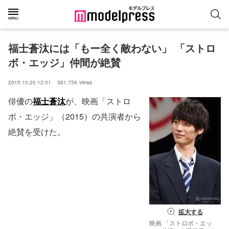
福士蒼汰には「もー全く敵わない」 「ストロ
ボ・エッジ」仲間が絶賛
2015.10.20 12:01
381,734
views
俳優の
福士蒼汰
が、映画「ストロ
ボ・エッジ」（2015）の共演者から
絶賛を受けた。
拡大する
映画 「ストロボ・エッ