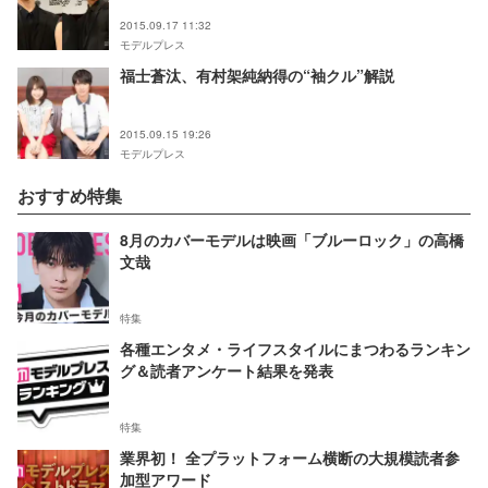
2015.09.17 11:32
モデルプレス
福士蒼汰、有村架純納得の“袖クル”解説
2015.09.15 19:26
モデルプレス
おすすめ特集
8月のカバーモデルは映画「ブルーロック」の高橋
文哉
特集
各種エンタメ・ライフスタイルにまつわるランキン
グ＆読者アンケート結果を発表
特集
業界初！ 全プラットフォーム横断の大規模読者参
加型アワード