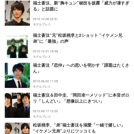
福士蒼汰、新“胸キュン”秘技を披露「威力が凄すぎ
る」と話題に
2015.10.08 22:31
モデルプレス
福士蒼汰“兄”松坂桃李と2ショット “イケメン兄
弟”に「最強」の声
2015.10.07 19:48
モデルプレス
福士蒼汰『恋仲』への思いを明かす「課題はたくさ
ん」
2015.09.22 11:08
モデルプレス
福士蒼汰＆田中圭、“岡田准一メソッド”に本音ポロ
リ「しんどい」「想像以上にきつい」
2015.09.17 12:25
モデルプレス
松坂桃李、“弟”福士蒼汰を溺愛「一緒で嬉しい」
“イケメン兄弟”ぶりにツッコミも