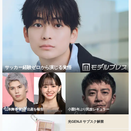
サッカー経験ゼロから演じる覚悟
山本舞香 第1子出産を報告
小栗5年ぶり民放レギュラー
光GENJI サブスク解禁