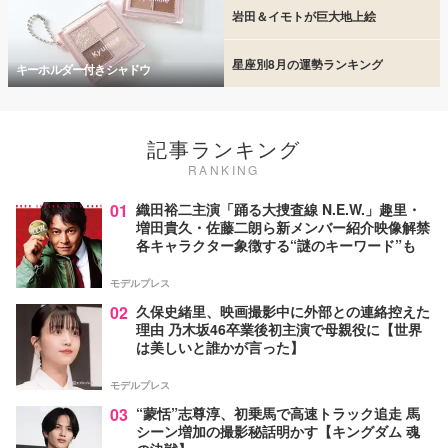
岩田＆イモトが巨大地上絵
星座別8月の運勢ランキング
キーホルダー付きシャドウ
記事ランキング
RANKING
01
織田裕二主演「踊る大捜査線 N.E.W.」趣里・
増田貴久・佐藤二朗ら新メンバー紹介映像解禁
各キャラクター象徴する“謎のキーワード”も
モデルプレス
02
久保史緒里、映画撮影中に外部との連絡控えた
理由 乃木坂46卒業後初主演で母親役に【世界
は美しいと誰かが言った】
モデルプレス
03
“蒙恬”志尊淳、初乗馬で高速トラック追走 馬
シーン増加の撮影秘話明かす【キングダム 魂