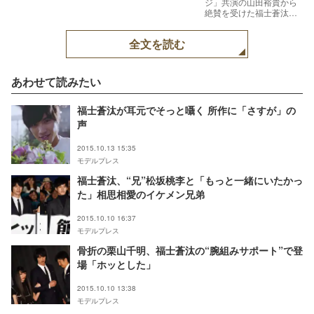
ジ」共演の山田裕貴から
絶賛を受けた福士蒼汰
【モデルプレス】
全文を読む
あわせて読みたい
福士蒼汰が耳元でそっと囁く 所作に「さすが」の
声
2015.10.13 15:35
モデルプレス
福士蒼汰、“兄”松坂桃李と「もっと一緒にいたかっ
た」相思相愛のイケメン兄弟
2015.10.10 16:37
モデルプレス
骨折の栗山千明、福士蒼汰の“腕組みサポート”で登
場「ホッとした」
2015.10.10 13:38
モデルプレス